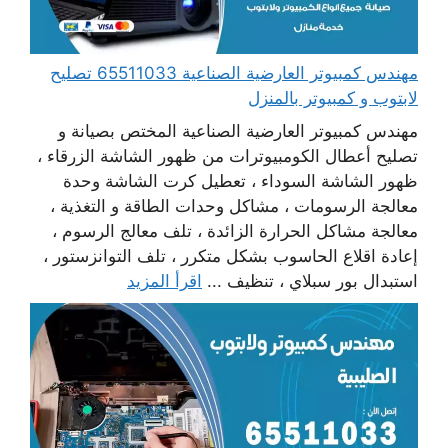
مهندس كمبيوتر العارضية الصناعية 65511033 تصليح
لابتوب و كمبيوتر بالمنزل
مهندس كمبيوتر العارضية الصناعية المختص بصيانة و
تصليح أعطال الكومبيوترات من ظهور الشاشة الزرقاء ،
ظهور الشاشة السوداء ، تعطيل كرت الشاشة وحدة
معالجة الرسومات ، مشاكل وحدات الطاقة و التغذية ،
معالجة مشاكل الحرارة الزائدة ، تلف معالج الرسوم ،
إعادة اقلاع الحاسوب بشكل متكرر ، تلف التوانزستور ،
استبدال بور سبلاي ، تنظيف ...
اقرأ المزيد