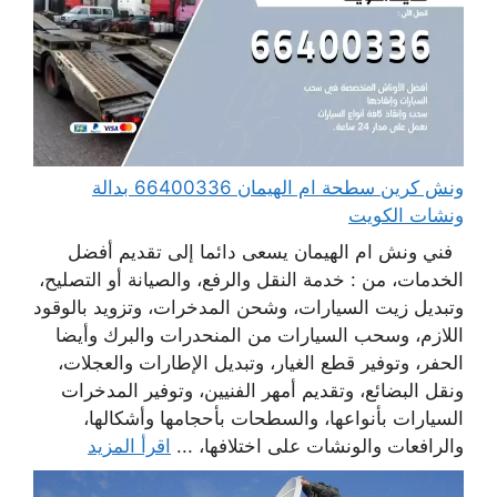
ونش كرين سطحة ام الهيمان 66400336 بدالة
ونشات الكويت
فني ونش ام الهيمان يسعى دائما إلى تقديم أفضل
الخدمات، من : خدمة النقل والرفع، والصيانة أو التصليح،
وتبديل زيت السيارات، وشحن المدخرات، وتزويد بالوقود
اللازم، وسحب السيارات من المنحدرات والبرك وأيضا
الحفر، وتوفير قطع الغيار، وتبديل الإطارات والعجلات،
ونقل البضائع، وتقديم أمهر الفنيين، وتوفير المدخرات
السيارات بأنواعها، والسطحات بأحجامها وأشكالها،
والرافعات والونشات على اختلافها، ...
اقرأ المزيد