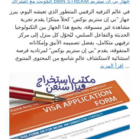
جهاز بي ان ستريم beIN STREAM الكويت مع اشتراك
في عالم الترفيه الرقمي المتطور الذي تعيشه اليوم، يبرز
جهاز “بي إن ستريم بوكس” كحلاً مبتكرًا يقدم تجربة
مشاهدة غير مسبوقة، يجمع هذا الجهاز بين التكنولوجيا
الحديثة والتفاعل السلس، ليُحوّل كل منزل إلى مركز
ترفيهي متكامل، بفضل تصميمه الأنيق وإمكاناته
المتفوقة، يقدم “بي إن ستريم بوكس” لمرتاديه فرصة
استثنائية لاستكشاف عالمٍ شاسع من المحتوى المتنوع،
...
اقرأ المزيد