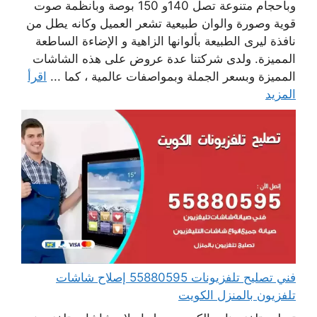
وبأحجام متنوعة تصل 140و 150 بوصة وبأنظمة صوت
قوية وصورة والوان طبيعية تشعر العميل وكانه يطل من
نافذة ليرى الطبيعة بألوانها الزاهية و الإضاءة الساطعة
المميزة. ولدى شركتنا عدة عروض على هذه الشاشات
المميزة وبسعر الجملة وبمواصفات عالمية ، كما ...
اقرأ
المزيد
فني تصليح تلفزيونات 55880595 إصلاح شاشات
تلفزيون بالمنزل الكويت