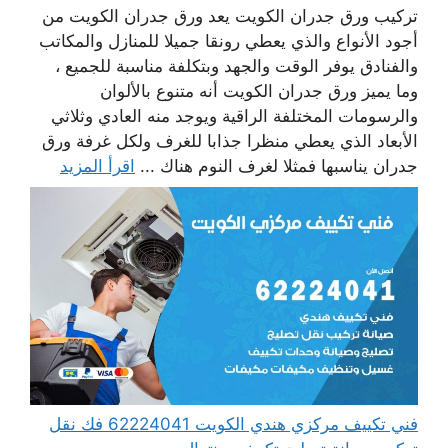
تركيب ورق جدران الكويت يعد ورق جدران الكويت من
أجود الأنواع والذي يعطي رونقا جميلا للمنازل والمكاتب
والفنادق يوفر الوقت والجهد وبتكلفة مناسبة للجميع ،
وما يميز ورق جدران الكويت أنه متنوع بالألوان
والرسومات المختلفة الراقية ويوجد منه العادي وثلاثي
الأبعاد الذي يعطي منظرا جذابا للغرف ولكل غرفة ورق
جدران يناسبها فمثلا لغرف النوم هناك ...
اقرأ المزيد
فني تكييف مركزي هندي الكويت 62224041 فك نقل