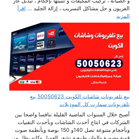
و الصيانة ، تركيب المكيفات و تثبيتها بإحكام ، تبديل غاز
الفريون و حل مشاكل التسريب ، إزالة الجليد ...
اقرأ
المزيد
بيع تلفزيونات شاشات الكويت 50050623 بيع
تلفزيونات سمارت كل الموديلات
أصبح خلال السنوات الماضية القليلة تنافسا واضحا بين
الشركات في انتاج أحدث الشاشات وبأحدث التقنيات
وبأحجام متنوعة تصل 140و 150 بوصة وبأنظمة صوت
قوية وصورة والوان طبيعية تشعر العميل وكانه يطل من