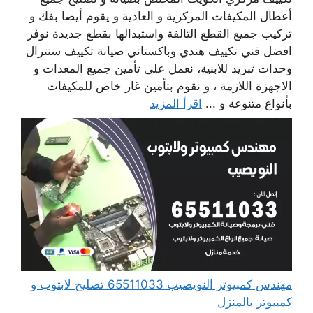
أعطال المكيفات المركزية و العادية و يقوم أيضا بفك و
تركيب جميع القطع التالفة واستبدالها بقطع جديدة نوفر
افضل فني تكييف هندي وباكستاني صيانة تكييف سنترال
وحدات تبريد للابنية، نعمل على تأمين جميع المعدات و
الاجهزة اللازمة ، و نقوم بتأمين غاز خاص للمكيفات
بأنواع متنوعة و ...
اقرأ المزيد
مهندس كمبيوتر النويصيب 65511033 تصليح لابتوب و
كمبيوتر بالمنزل