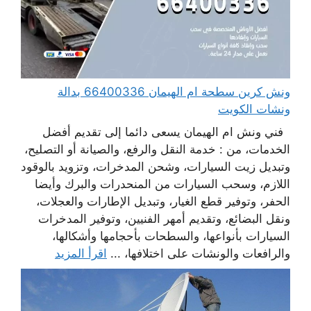
ونش كرين سطحة ام الهيمان 66400336 بدالة
ونشات الكويت
فني ونش ام الهيمان يسعى دائما إلى تقديم أفضل
الخدمات، من : خدمة النقل والرفع، والصيانة أو التصليح،
وتبديل زيت السيارات، وشحن المدخرات، وتزويد بالوقود
اللازم، وسحب السيارات من المنحدرات والبرك وأيضا
الحفر، وتوفير قطع الغيار، وتبديل الإطارات والعجلات،
ونقل البضائع، وتقديم أمهر الفنيين، وتوفير المدخرات
السيارات بأنواعها، والسطحات بأحجامها وأشكالها،
والرافعات والونشات على اختلافها، ...
اقرأ المزيد