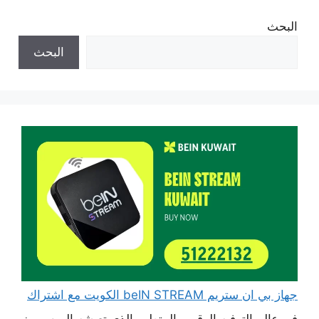
البحث
البحث
جهاز بي ان ستريم beIN STREAM الكويت مع اشتراك
في عالم الترفيه الرقمي المتطور الذي تعيشه اليوم، يبرز