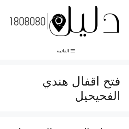
نتقل
لى
لمحتوى
القائمة
فتح اقفال هندي
الفحيحيل