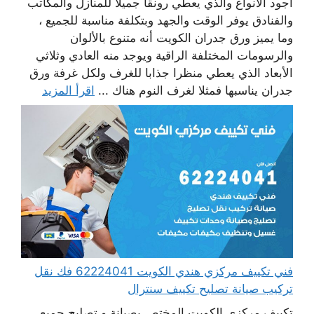
أجود الأنواع والذي يعطي رونقا جميلا للمنازل والمكاتب
والفنادق يوفر الوقت والجهد وبتكلفة مناسبة للجميع ،
وما يميز ورق جدران الكويت أنه متنوع بالألوان
والرسومات المختلفة الراقية ويوجد منه العادي وثلاثي
الأبعاد الذي يعطي منظرا جذابا للغرف ولكل غرفة ورق
جدران يناسبها فمثلا لغرف النوم هناك ...
اقرأ المزيد
فني تكييف مركزي هندي الكويت 62224041 فك نقل
تركيب صيانة تصليح تكييف سنترال
تكييف مركزي الكويت المختص بصيانة و تصليح جميع