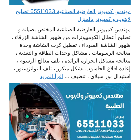
مهندس كمبيوتر العارضية الصناعية 65511033 تصليح
لابتوب و كمبيوتر بالمنزل
مهندس كمبيوتر العارضية الصناعية المختص بصيانة و
تصليح أعطال الكومبيوترات من ظهور الشاشة الزرقاء ،
ظهور الشاشة السوداء ، تعطيل كرت الشاشة وحدة
معالجة الرسومات ، مشاكل وحدات الطاقة و التغذية ،
معالجة مشاكل الحرارة الزائدة ، تلف معالج الرسوم ،
إعادة اقلاع الحاسوب بشكل متكرر ، تلف التوانزستور ،
استبدال بور سبلاي ، تنظيف ...
اقرأ المزيد