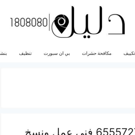
تكييف
مكافحة حشرات
بي ان سبورت
تنظيف
بنشر
مفاتيح سيارات انوفا 65557275 فني عمل ونسخ