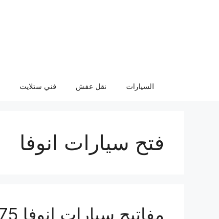
نتقل
لى
لمحتوى
السيارات
نقل عفش
فني ستلايت
فتح سيارات انوفا