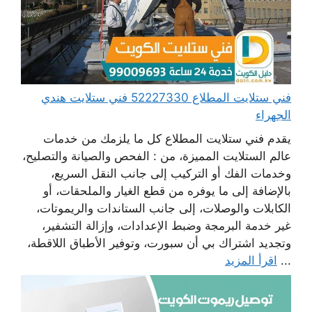
فني ستلايت المطلاع 52227330 فني ستلايت هندي
الجهراء
يقدم فني ستلايت المطلاع كل ما يلزمك من خدمات
عالم الستلايت المميزة، من : الفحص والصيانة والتصليح،
وخدمات الفك أو التركيب إلى جانب النقل السريع،
بالإضافة إلى ما يوفره من قطع الغيار والملحقات، أو
الكابلات والوصلات، إلى جانب الستاندات والريموتات،
غير خدمة البرمجة وضبط الإعدادات، وإزالة التشفير،
وتجديد اشتراك بي أن سبورت، وتوفير الأطباق اللاقطة،
...
اقرأ المزيد