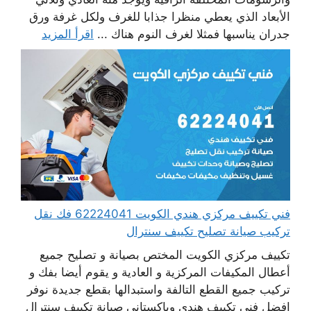
الأبعاد الذي يعطي منظرا جذابا للغرف ولكل غرفة ورق
جدران يناسبها فمثلا لغرف النوم هناك ...
اقرأ المزيد
فني تكييف مركزي هندي الكويت 62224041 فك نقل
تركيب صيانة تصليح تكييف سنترال
تكييف مركزي الكويت المختص بصيانة و تصليح جميع
أعطال المكيفات المركزية و العادية و يقوم أيضا بفك و
تركيب جميع القطع التالفة واستبدالها بقطع جديدة نوفر
افضل فني تكييف هندي وباكستاني صيانة تكييف سنترال