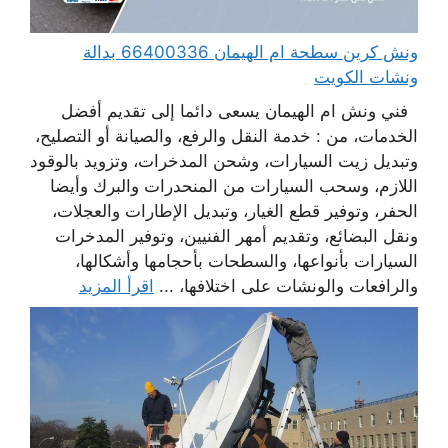
ونش كرين سطحة ام الهيمان 66400336 بدالة
ونشات الكويت
فني ونش ام الهيمان يسعى دائما إلى تقديم أفضل
الخدمات، من : خدمة النقل والرفع، والصيانة أو التصليح،
وتبديل زيت السيارات، وشحن المدخرات، وتزويد بالوقود
اللازم، وسحب السيارات من المنحدرات والبرك وأيضا
الحفر، وتوفير قطع الغيار، وتبديل الإطارات والعجلات،
ونقل البضائع، وتقديم أمهر الفنيين، وتوفير المدخرات
السيارات بأنواعها، والسطحات بأحجامها وأشكالها،
والرافعات والونشات على اختلافها، ...
اقرأ المزيد