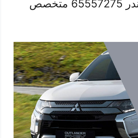
فتح اقفال سيارات اوتلاندر 65557275 متخصص