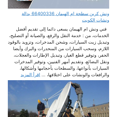
ونش كرين سطحة ام الهيمان 66400336 بدالة
ونشات الكويت
فني ونش ام الهيمان يسعى دائما إلى تقديم أفضل
الخدمات، من : خدمة النقل والرفع، والصيانة أو التصليح،
وتبديل زيت السيارات، وشحن المدخرات، وتزويد بالوقود
اللازم، وسحب السيارات من المنحدرات والبرك وأيضا
الحفر، وتوفير قطع الغيار، وتبديل الإطارات والعجلات،
ونقل البضائع، وتقديم أمهر الفنيين، وتوفير المدخرات
السيارات بأنواعها، والسطحات بأحجامها وأشكالها،
والرافعات والونشات على اختلافها، ...
اقرأ المزيد