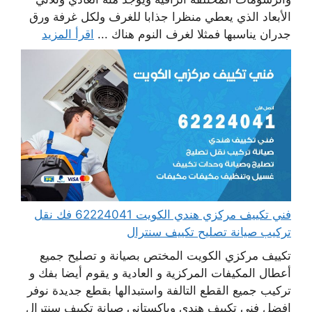
الأبعاد الذي يعطي منظرا جذابا للغرف ولكل غرفة ورق
جدران يناسبها فمثلا لغرف النوم هناك ...
اقرأ المزيد
فني تكييف مركزي هندي الكويت 62224041 فك نقل
تركيب صيانة تصليح تكييف سنترال
تكييف مركزي الكويت المختص بصيانة و تصليح جميع
أعطال المكيفات المركزية و العادية و يقوم أيضا بفك و
تركيب جميع القطع التالفة واستبدالها بقطع جديدة نوفر
افضل فني تكييف هندي وباكستاني صيانة تكييف سنترال