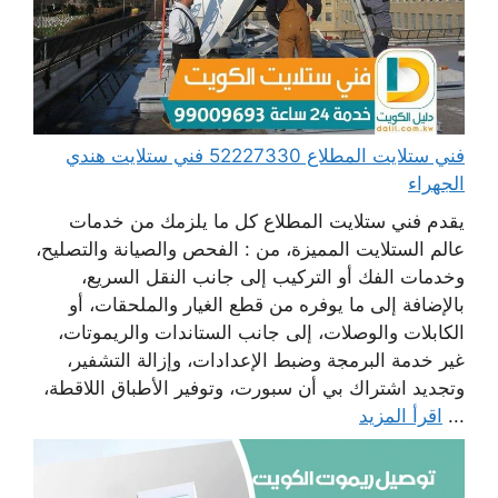
فني ستلايت المطلاع 52227330 فني ستلايت هندي
الجهراء
يقدم فني ستلايت المطلاع كل ما يلزمك من خدمات
عالم الستلايت المميزة، من : الفحص والصيانة والتصليح،
وخدمات الفك أو التركيب إلى جانب النقل السريع،
بالإضافة إلى ما يوفره من قطع الغيار والملحقات، أو
الكابلات والوصلات، إلى جانب الستاندات والريموتات،
غير خدمة البرمجة وضبط الإعدادات، وإزالة التشفير،
وتجديد اشتراك بي أن سبورت، وتوفير الأطباق اللاقطة،
...
اقرأ المزيد