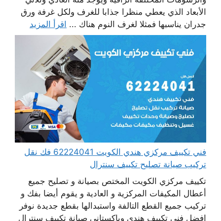
الأبعاد الذي يعطي منظرا جذابا للغرف ولكل غرفة ورق
جدران يناسبها فمثلا لغرف النوم هناك ...
اقرأ المزيد
فني تكييف مركزي هندي الكويت 62224041 فك نقل
تركيب صيانة تصليح تكييف سنترال
تكييف مركزي الكويت المختص بصيانة و تصليح جميع
أعطال المكيفات المركزية و العادية و يقوم أيضا بفك و
تركيب جميع القطع التالفة واستبدالها بقطع جديدة نوفر
افضل فني تكييف هندي وباكستاني صيانة تكييف سنترال