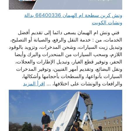
ونش كرين سطحة ام الهيمان 66400336 بدالة
ونشات الكويت
فني ونش ام الهيمان يسعى دائما إلى تقديم أفضل
الخدمات، من : خدمة النقل والرفع، والصيانة أو التصليح،
وتبديل زيت السيارات، وشحن المدخرات، وتزويد بالوقود
اللازم، وسحب السيارات من المنحدرات والبرك وأيضا
الحفر، وتوفير قطع الغيار، وتبديل الإطارات والعجلات،
ونقل البضائع، وتقديم أمهر الفنيين، وتوفير المدخرات
السيارات بأنواعها، والسطحات بأحجامها وأشكالها،
والرافعات والونشات على اختلافها، ...
اقرأ المزيد