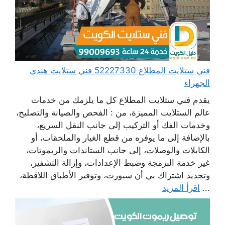
فني ستلايت المطلاع 52227330 فني ستلايت هندي
الجهراء
يقدم فني ستلايت المطلاع كل ما يلزمك من خدمات
عالم الستلايت المميزة، من : الفحص والصيانة والتصليح،
وخدمات الفك أو التركيب إلى جانب النقل السريع،
بالإضافة إلى ما يوفره من قطع الغيار والملحقات، أو
الكابلات والوصلات، إلى جانب الستاندات والريموتات،
غير خدمة البرمجة وضبط الإعدادات، وإزالة التشفير،
وتجديد اشتراك بي أن سبورت، وتوفير الأطباق اللاقطة،
...
اقرأ المزيد