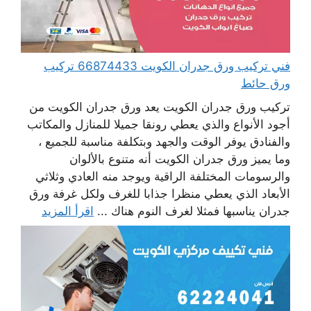
فني تركيب ورق جدران الكويت 66874433 تركيب
ورق حائط
تركيب ورق جدران الكويت يعد ورق جدران الكويت من
أجود الأنواع والذي يعطي رونقا جميلا للمنازل والمكاتب
والفنادق يوفر الوقت والجهد وبتكلفة مناسبة للجميع ،
وما يميز ورق جدران الكويت أنه متنوع بالألوان
والرسومات المختلفة الراقية ويوجد منه العادي وثلاثي
الأبعاد الذي يعطي منظرا جذابا للغرف ولكل غرفة ورق
جدران يناسبها فمثلا لغرف النوم هناك ...
اقرأ المزيد