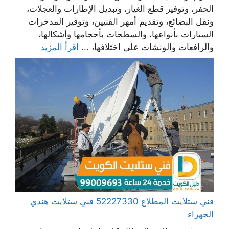
الحفر، وتوفير قطع الغيار، وتبديل الإطارات والعجلات،
ونقل البضائع، وتقديم أمهر الفنيين، وتوفير المدخرات
السيارات بأنواعها، والسطحات بأحجامها وأشكالها،
والرافعات والونشات على اختلافها، ...
اقرأ المزيد
فني ستلايت المطلاع 52227330 فني ستلايت هندي
الجهراء