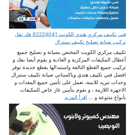
فني تكييف مركزي هندي الكويت 62224041 فك نقل
تركيب صيانة تصليح تكييف سنترال
تكييف مركزي الكويت المختص بصيانة و تصليح جميع
أعطال المكيفات المركزية و العادية و يقوم أيضا بفك و
تركيب جميع القطع التالفة واستبدالها بقطع جديدة نوفر
افضل فني تكييف هندي وباكستاني صيانة تكييف سنترال
وحدات تبريد للابنية، نعمل على تأمين جميع المعدات و
الاجهزة اللازمة ، و نقوم بتأمين غاز خاص للمكيفات
بأنواع متنوعة و ...
اقرأ المزيد