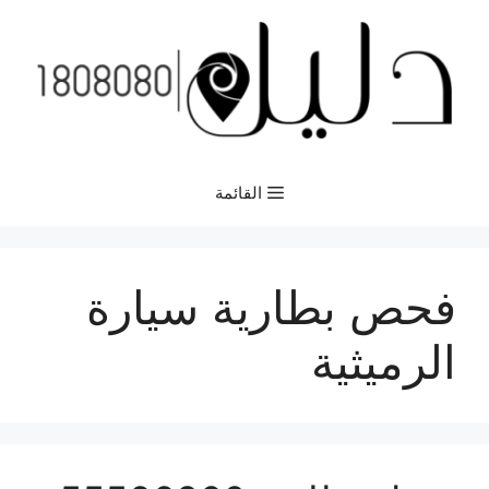
نتقل
لى
لمحتوى
القائمة
فحص بطارية سيارة
الرميثية