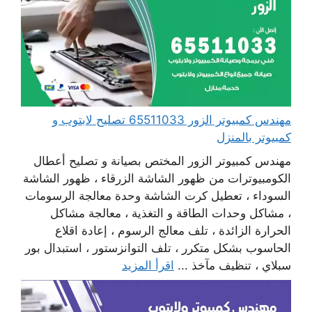
مهندس كمبيوتر الزور 65511033 تصليح لابتوب و
كمبيوتر بالمنزل
مهندس كمبيوتر الزور المختص بصيانة و تصليح أعطال
الكومبيوترات من ظهور الشاشة الزرقاء ، ظهور الشاشة
السوداء ، تعطيل كرت الشاشة وحدة معالجة الرسومات
، مشاكل وحدات الطاقة و التغذية ، معالجة مشاكل
الحرارة الزائدة ، تلف معالج الرسوم ، إعادة اقلاع
الحاسوب بشكل متكرر ، تلف التوانزستور ، استبدال بور
سبلاي ، تنظيف مآخذ ...
اقرأ المزيد