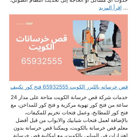
حدوث أي مشاكل أو الحاجة إلى تحديث النظام الصوتي،
...
اقرأ المزيد
قص خرسانه بالليزر الكويت 65932555 فتح كور تكييف
خدمات شركة قص خرسانة الكويت متاحة على مدار 24
ساعة من فتح كور تهوية مركزية و فتح كور للمداخن، مع
فتح كور للمطابخ، وعمل فتحات تخريم للمكيفات،
بالإضافة لعمل فتحات شبابيك والابواب من قبل أفضل
معلم قص خرسانة بالكويت، ويمكننا قص خرسانة بدون
اهتزازات في المباني بالكويت، مع امكانية قص خرسانة