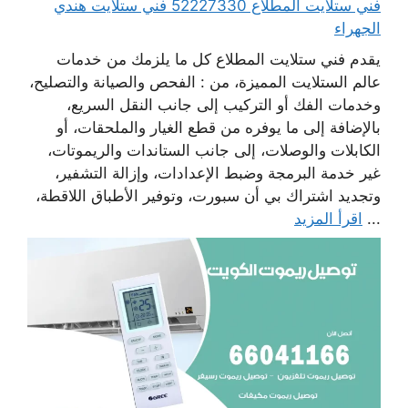
فني ستلايت المطلاع 52227330 فني ستلايت هندي
الجهراء
يقدم فني ستلايت المطلاع كل ما يلزمك من خدمات
عالم الستلايت المميزة، من : الفحص والصيانة والتصليح،
وخدمات الفك أو التركيب إلى جانب النقل السريع،
بالإضافة إلى ما يوفره من قطع الغيار والملحقات، أو
الكابلات والوصلات، إلى جانب الستاندات والريموتات،
غير خدمة البرمجة وضبط الإعدادات، وإزالة التشفير،
وتجديد اشتراك بي أن سبورت، وتوفير الأطباق اللاقطة،
...
اقرأ المزيد