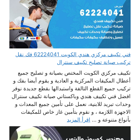
فني تكييف مركزي هندي الكويت 62224041 فك نقل
تركيب صيانة تصليح تكييف سنترال
تكييف مركزي الكويت المختص بصيانة و تصليح جميع
أعطال المكيفات المركزية و العادية و يقوم أيضا بفك و
تركيب جميع القطع التالفة واستبدالها بقطع جديدة نوفر
افضل فني تكييف هندي وباكستاني صيانة تكييف سنترال
وحدات تبريد للابنية، نعمل على تأمين جميع المعدات و
الاجهزة اللازمة ، و نقوم بتأمين غاز خاص للمكيفات
بأنواع متنوعة و ...
اقرأ المزيد