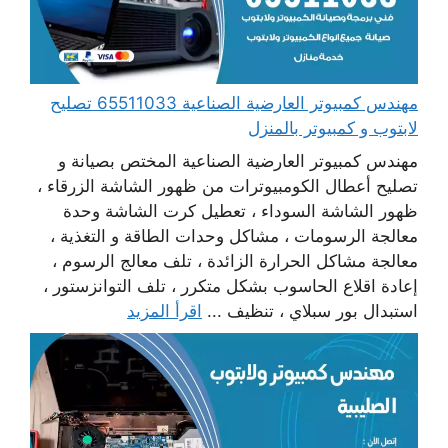
مهندس كمبيوتر العارضية الصناعية 65511033 تصليح
لابتوب و كمبيوتر بالمنزل
مهندس كمبيوتر العارضية الصناعية المختص بصيانة و
تصليح أعطال الكومبيوترات من ظهور الشاشة الزرقاء ،
ظهور الشاشة السوداء ، تعطيل كرت الشاشة وحدة
معالجة الرسومات ، مشاكل وحدات الطاقة و التغذية ،
معالجة مشاكل الحرارة الزائدة ، تلف معالج الرسوم ،
إعادة اقلاع الحاسوب بشكل متكرر ، تلف التوانزستور ،
استبدال بور سبلاي ، تنظيف ...
اقرأ المزيد