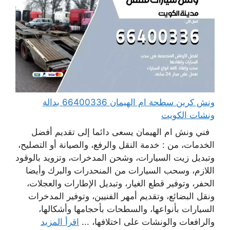
ونش كرين سطحة ام الهيمان 66400336 بدالة
ونشات الكويت
فني ونش ام الهيمان يسعى دائما إلى تقديم أفضل
الخدمات، من : خدمة النقل والرفع، والصيانة أو التصليح،
وتبديل زيت السيارات، وشحن المدخرات، وتزويد بالوقود
اللازم، وسحب السيارات من المنحدرات والبرك وأيضا
الحفر، وتوفير قطع الغيار، وتبديل الإطارات والعجلات،
ونقل البضائع، وتقديم أمهر الفنيين، وتوفير المدخرات
السيارات بأنواعها، والسطحات بأحجامها وأشكالها،
والرافعات والونشات على اختلافها، ...
اقرأ المزيد