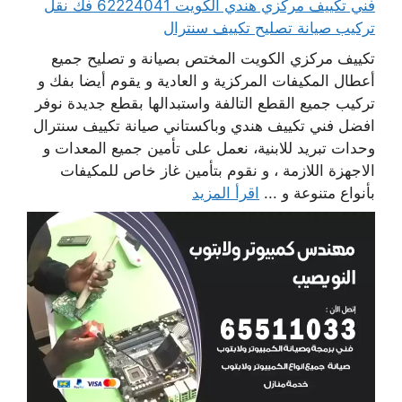
فني تكييف مركزي هندي الكويت 62224041 فك نقل
تركيب صيانة تصليح تكييف سنترال
تكييف مركزي الكويت المختص بصيانة و تصليح جميع
أعطال المكيفات المركزية و العادية و يقوم أيضا بفك و
تركيب جميع القطع التالفة واستبدالها بقطع جديدة نوفر
افضل فني تكييف هندي وباكستاني صيانة تكييف سنترال
وحدات تبريد للابنية، نعمل على تأمين جميع المعدات و
الاجهزة اللازمة ، و نقوم بتأمين غاز خاص للمكيفات
بأنواع متنوعة و ...
اقرأ المزيد