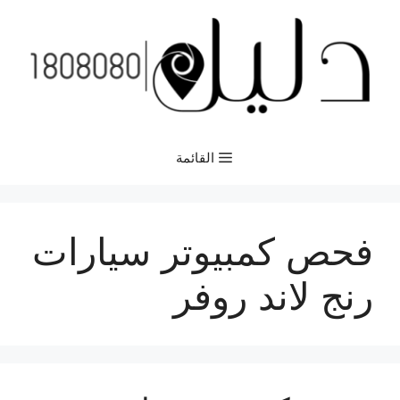
نتقل
لى
لمحتوى
القائمة
فحص كمبيوتر سيارات
رنج لاند روفر