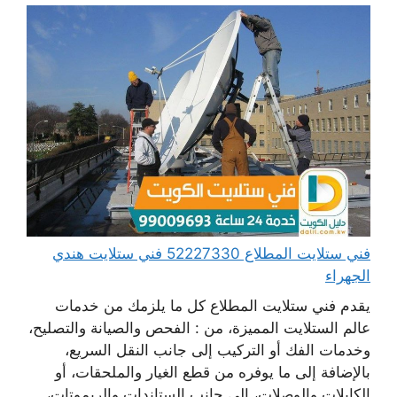
فني ستلايت المطلاع 52227330 فني ستلايت هندي
الجهراء
يقدم فني ستلايت المطلاع كل ما يلزمك من خدمات
عالم الستلايت المميزة، من : الفحص والصيانة والتصليح،
وخدمات الفك أو التركيب إلى جانب النقل السريع،
بالإضافة إلى ما يوفره من قطع الغيار والملحقات، أو
الكابلات والوصلات، إلى جانب الستاندات والريموتات،