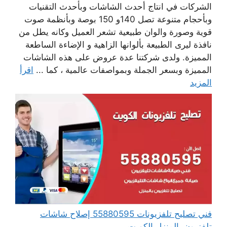
الشركات في انتاج أحدث الشاشات وبأحدث التقنيات
وبأحجام متنوعة تصل 140و 150 بوصة وبأنظمة صوت
قوية وصورة والوان طبيعية تشعر العميل وكانه يطل من
نافذة ليرى الطبيعة بألوانها الزاهية و الإضاءة الساطعة
المميزة. ولدى شركتنا عدة عروض على هذه الشاشات
المميزة وبسعر الجملة وبمواصفات عالمية ، كما ...
اقرأ
المزيد
فني تصليح تلفزيونات 55880595 إصلاح شاشات
تلفزيون بالمنزل الكويت