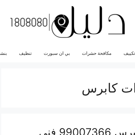
تكييف
مكافحة حشرات
بي ان سبورت
تنظيف
بنشر
ات كابرس
فحص كمبيوتر سيارة كابرس 99007366 فني