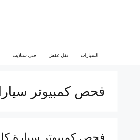
نتقل
لى
لمحتوى
السيارات
نقل عفش
فني ستلايت
فحص كمبيوتر سيار