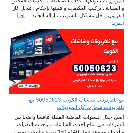
الموتورات بأنواعها ، كذلك الضاغطات ، خدمات الفحص
و الصيانة ، تركيب المكيفات و تثبيتها بإحكام ، تبديل غاز
الفريون و حل مشاكل التسريب ، إزالة الجليد ...
اقرأ
المزيد
بيع تلفزيونات شاشات الكويت 50050623 بيع
تلفزيونات سمارت كل الموديلات
أصبح خلال السنوات الماضية القليلة تنافسا واضحا بين
الشركات في انتاج أحدث الشاشات وبأحدث التقنيات
وبأحجام متنوعة تصل 140و 150 بوصة وبأنظمة صوت