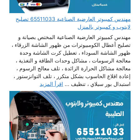
مهندس كمبيوتر العارضية الصناعية 65511033 تصليح
لابتوب و كمبيوتر بالمنزل
مهندس كمبيوتر العارضية الصناعية المختص بصيانة و
تصليح أعطال الكومبيوترات من ظهور الشاشة الزرقاء ،
ظهور الشاشة السوداء ، تعطيل كرت الشاشة وحدة
معالجة الرسومات ، مشاكل وحدات الطاقة و التغذية ،
معالجة مشاكل الحرارة الزائدة ، تلف معالج الرسوم ،
إعادة اقلاع الحاسوب بشكل متكرر ، تلف التوانزستور ،
استبدال بور سبلاي ، تنظيف ...
اقرأ المزيد