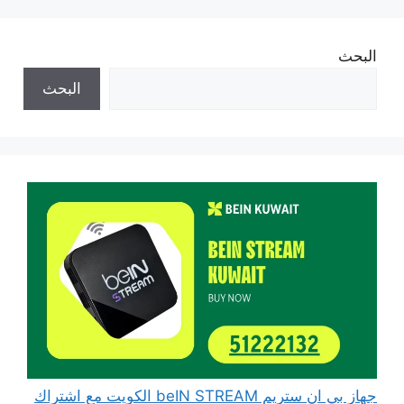
البحث
البحث
جهاز بي ان ستريم beIN STREAM الكويت مع اشتراك