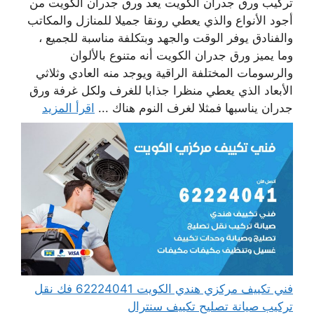
تركيب ورق جدران الكويت يعد ورق جدران الكويت من
أجود الأنواع والذي يعطي رونقا جميلا للمنازل والمكاتب
والفنادق يوفر الوقت والجهد وبتكلفة مناسبة للجميع ،
وما يميز ورق جدران الكويت أنه متنوع بالألوان
والرسومات المختلفة الراقية ويوجد منه العادي وثلاثي
الأبعاد الذي يعطي منظرا جذابا للغرف ولكل غرفة ورق
جدران يناسبها فمثلا لغرف النوم هناك ...
اقرأ المزيد
فني تكييف مركزي هندي الكويت 62224041 فك نقل
تركيب صيانة تصليح تكييف سنترال