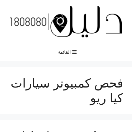
نتقل
لى
لمحتوى
القائمة
فحص كمبيوتر سيارات
كيا ريو