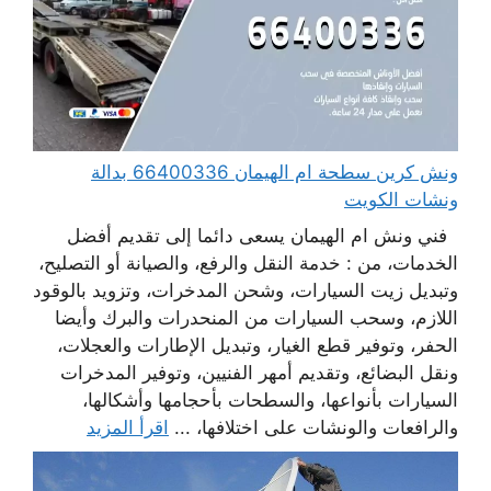
ونش كرين سطحة ام الهيمان 66400336 بدالة
ونشات الكويت
فني ونش ام الهيمان يسعى دائما إلى تقديم أفضل
الخدمات، من : خدمة النقل والرفع، والصيانة أو التصليح،
وتبديل زيت السيارات، وشحن المدخرات، وتزويد بالوقود
اللازم، وسحب السيارات من المنحدرات والبرك وأيضا
الحفر، وتوفير قطع الغيار، وتبديل الإطارات والعجلات،
ونقل البضائع، وتقديم أمهر الفنيين، وتوفير المدخرات
السيارات بأنواعها، والسطحات بأحجامها وأشكالها،
والرافعات والونشات على اختلافها، ...
اقرأ المزيد