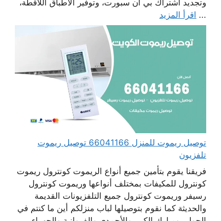
وتجديد اشتراك بي أن سبورت، وتوفير الأطباق اللاقطة،
...
اقرأ المزيد
توصيل ريموت للمنزل 66041166 توصيل ريموت
تلفزيون
فريقنا يقوم بتأمين جميع أنواع الريموت كونترول ريموت
كونترول للمكيفات بمختلف أنواعها وريموت كونترول
رسيفر وريموت كونترول جميع التلفزيونات القديمة
والحديثة كما نقوم بتوصيلها لباب منزلكم أين ما كنتم في
الحولي ومبارك الكبير والأحمدي والفروانية والجهراء