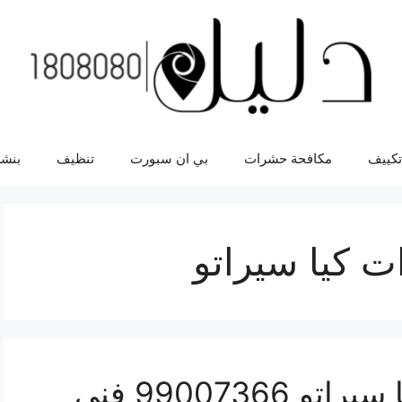
تكييف
مكافحة حشرات
بي ان سبورت
تنظيف
بنشر
 كيا سيراتو
فحص كمبيوتر سيارة كيا سيراتو 99007366 فني