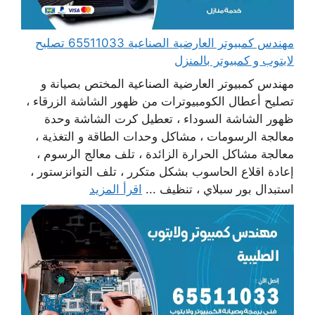
مهندس كمبيوتر العارضية الصناعية 65511033 تصليح
لابتوب و كمبيوتر بالمنزل
مهندس كمبيوتر العارضية الصناعية المختص بصيانة و
تصليح أعطال الكومبيوترات من ظهور الشاشة الزرقاء ،
ظهور الشاشة السوداء ، تعطيل كرت الشاشة وحدة
معالجة الرسومات ، مشاكل وحدات الطاقة و التغذية ،
معالجة مشاكل الحرارة الزائدة ، تلف معالج الرسوم ،
إعادة اقلاع الحاسوب بشكل متكرر ، تلف التوانزستور ،
استبدال بور سبلاي ، تنظيف ...
اقرأ المزيد