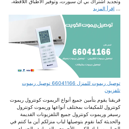
وتجديد اشتراك بي أن سبورت، وتوفير الأطباق اللاقطة،
...
اقرأ المزيد
توصيل ريموت للمنزل 66041166 توصيل ريموت
تلفزيون
فريقنا يقوم بتأمين جميع أنواع الريموت كونترول ريموت
كونترول للمكيفات بمختلف أنواعها وريموت كونترول
رسيفر وريموت كونترول جميع التلفزيونات القديمة
والحديثة كما نقوم بتوصيلها لباب منزلكم أين ما كنتم في
الحولي ومبارك الكبير والأحمدي والفروانية والجهراء