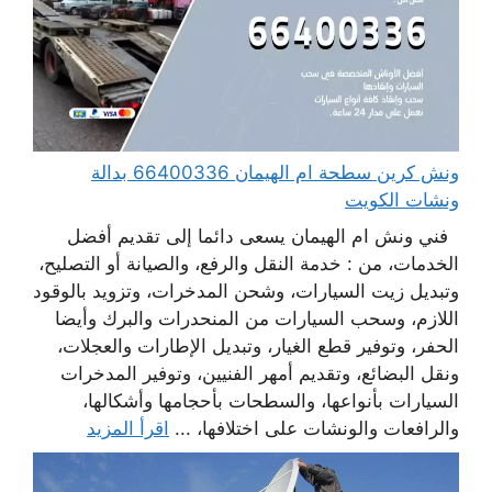
ونش كرين سطحة ام الهيمان 66400336 بدالة
ونشات الكويت
فني ونش ام الهيمان يسعى دائما إلى تقديم أفضل
الخدمات، من : خدمة النقل والرفع، والصيانة أو التصليح،
وتبديل زيت السيارات، وشحن المدخرات، وتزويد بالوقود
اللازم، وسحب السيارات من المنحدرات والبرك وأيضا
الحفر، وتوفير قطع الغيار، وتبديل الإطارات والعجلات،
ونقل البضائع، وتقديم أمهر الفنيين، وتوفير المدخرات
السيارات بأنواعها، والسطحات بأحجامها وأشكالها،
والرافعات والونشات على اختلافها، ...
اقرأ المزيد