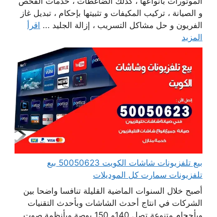
الموتورات بأنواعها ، كذلك الضاغطات ، خدمات الفحص
و الصيانة ، تركيب المكيفات و تثبيتها بإحكام ، تبديل غاز
الفريون و حل مشاكل التسريب ، إزالة الجليد ...
اقرأ
المزيد
بيع تلفزيونات شاشات الكويت 50050623 بيع
تلفزيونات سمارت كل الموديلات
أصبح خلال السنوات الماضية القليلة تنافسا واضحا بين
الشركات في انتاج أحدث الشاشات وبأحدث التقنيات
وبأحجام متنوعة تصل 140و 150 بوصة وبأنظمة صوت