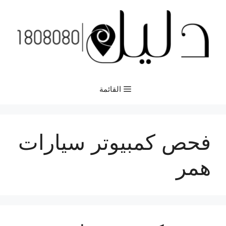
نتقل
لى
لمحتوى
القائمة
فحص كمبيوتر سيارات
همر