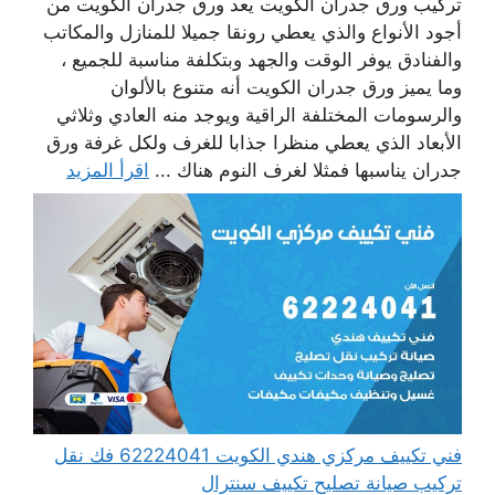
تركيب ورق جدران الكويت يعد ورق جدران الكويت من
أجود الأنواع والذي يعطي رونقا جميلا للمنازل والمكاتب
والفنادق يوفر الوقت والجهد وبتكلفة مناسبة للجميع ،
وما يميز ورق جدران الكويت أنه متنوع بالألوان
والرسومات المختلفة الراقية ويوجد منه العادي وثلاثي
الأبعاد الذي يعطي منظرا جذابا للغرف ولكل غرفة ورق
جدران يناسبها فمثلا لغرف النوم هناك ...
اقرأ المزيد
فني تكييف مركزي هندي الكويت 62224041 فك نقل
تركيب صيانة تصليح تكييف سنترال