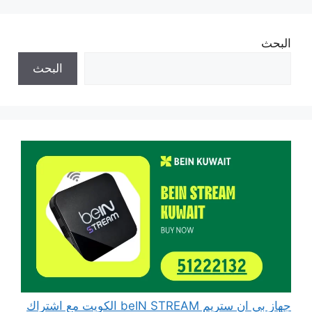
البحث
البحث
جهاز بي ان ستريم beIN STREAM الكويت مع اشتراك