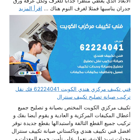
الأبعاد الذي يعطي منظرا جذابا للغرف ولكل غرفة ورق
جدران يناسبها فمثلا لغرف النوم هناك ...
اقرأ المزيد
فني تكييف مركزي هندي الكويت 62224041 فك نقل
تركيب صيانة تصليح تكييف سنترال
تكييف مركزي الكويت المختص بصيانة و تصليح جميع
أعطال المكيفات المركزية و العادية و يقوم أيضا بفك و
تركيب جميع القطع التالفة واستبدالها بقطع جديدة نوفر
افضل فني تكييف هندي وباكستاني صيانة تكييف سنترال
وحدات تبريد للابنية، نعمل على تأمين جميع المعدات و