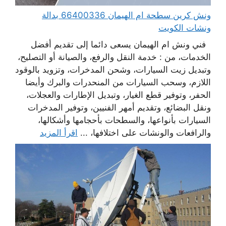
ونش كرين سطحة ام الهيمان 66400336 بدالة
ونشات الكويت
فني ونش ام الهيمان يسعى دائما إلى تقديم أفضل
الخدمات، من : خدمة النقل والرفع، والصيانة أو التصليح،
وتبديل زيت السيارات، وشحن المدخرات، وتزويد بالوقود
اللازم، وسحب السيارات من المنحدرات والبرك وأيضا
الحفر، وتوفير قطع الغيار، وتبديل الإطارات والعجلات،
ونقل البضائع، وتقديم أمهر الفنيين، وتوفير المدخرات
السيارات بأنواعها، والسطحات بأحجامها وأشكالها،
والرافعات والونشات على اختلافها، ...
اقرأ المزيد