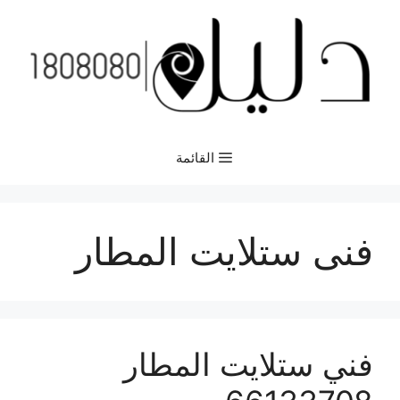
نتقل
لى
لمحتوى
القائمة
فنى ستلايت المطار
فني ستلايت المطار