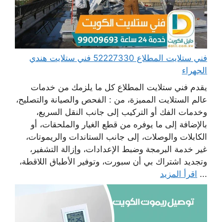
فني ستلايت المطلاع 52227330 فني ستلايت هندي
الجهراء
يقدم فني ستلايت المطلاع كل ما يلزمك من خدمات
عالم الستلايت المميزة، من : الفحص والصيانة والتصليح،
وخدمات الفك أو التركيب إلى جانب النقل السريع،
بالإضافة إلى ما يوفره من قطع الغيار والملحقات، أو
الكابلات والوصلات، إلى جانب الستاندات والريموتات،
غير خدمة البرمجة وضبط الإعدادات، وإزالة التشفير،
وتجديد اشتراك بي أن سبورت، وتوفير الأطباق اللاقطة،
...
اقرأ المزيد