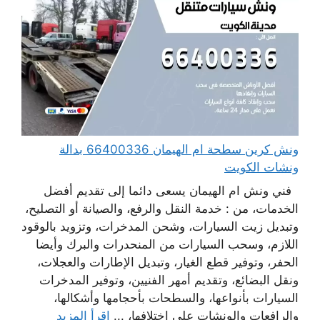
ونش كرين سطحة ام الهيمان 66400336 بدالة
ونشات الكويت
فني ونش ام الهيمان يسعى دائما إلى تقديم أفضل
الخدمات، من : خدمة النقل والرفع، والصيانة أو التصليح،
وتبديل زيت السيارات، وشحن المدخرات، وتزويد بالوقود
اللازم، وسحب السيارات من المنحدرات والبرك وأيضا
الحفر، وتوفير قطع الغيار، وتبديل الإطارات والعجلات،
ونقل البضائع، وتقديم أمهر الفنيين، وتوفير المدخرات
السيارات بأنواعها، والسطحات بأحجامها وأشكالها،
والرافعات والونشات على اختلافها، ...
اقرأ المزيد