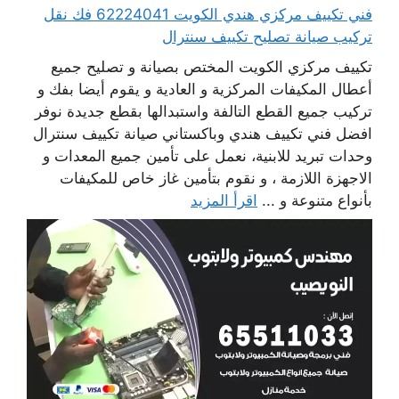
فني تكييف مركزي هندي الكويت 62224041 فك نقل
تركيب صيانة تصليح تكييف سنترال
تكييف مركزي الكويت المختص بصيانة و تصليح جميع
أعطال المكيفات المركزية و العادية و يقوم أيضا بفك و
تركيب جميع القطع التالفة واستبدالها بقطع جديدة نوفر
افضل فني تكييف هندي وباكستاني صيانة تكييف سنترال
وحدات تبريد للابنية، نعمل على تأمين جميع المعدات و
الاجهزة اللازمة ، و نقوم بتأمين غاز خاص للمكيفات
بأنواع متنوعة و ...
اقرأ المزيد