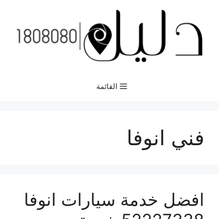
نتقل
لى
لمحتوى
القائمة
فني انوفا
افضل خدمة سيارات انوفا