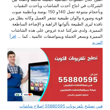
الشركات في انتاج أحدث الشاشات وبأحدث التقنيات
وبأحجام متنوعة تصل 140و 150 بوصة وبأنظمة صوت
قوية وصورة والوان طبيعية تشعر العميل وكانه يطل من
نافذة ليرى الطبيعة بألوانها الزاهية و الإضاءة الساطعة
المميزة. ولدى شركتنا عدة عروض على هذه الشاشات
المميزة وبسعر الجملة وبمواصفات عالمية ، كما ...
اقرأ
المزيد
فني تصليح تلفزيونات 55880595 إصلاح شاشات