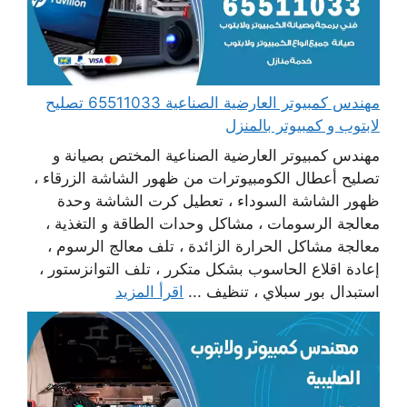
مهندس كمبيوتر العارضية الصناعية 65511033 تصليح
لابتوب و كمبيوتر بالمنزل
مهندس كمبيوتر العارضية الصناعية المختص بصيانة و
تصليح أعطال الكومبيوترات من ظهور الشاشة الزرقاء ،
ظهور الشاشة السوداء ، تعطيل كرت الشاشة وحدة
معالجة الرسومات ، مشاكل وحدات الطاقة و التغذية ،
معالجة مشاكل الحرارة الزائدة ، تلف معالج الرسوم ،
إعادة اقلاع الحاسوب بشكل متكرر ، تلف التوانزستور ،
استبدال بور سبلاي ، تنظيف ...
اقرأ المزيد