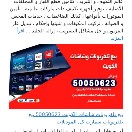
عالم التكييف و التبريد ، كتأمين قطع الغيار و المحلقات
الأصلية ، توفير أجهزة تكييف ذات ماركات عالمية ، تأمين
الموتورات بأنواعها ، كذلك الضاغطات ، خدمات الفحص
و الصيانة ، تركيب المكيفات و تثبيتها بإحكام ، تبديل غاز
الفريون و حل مشاكل التسريب ، إزالة الجليد ...
اقرأ
المزيد
بيع تلفزيونات شاشات الكويت 50050623 بيع
تلفزيونات سمارت كل الموديلات
أصبح خلال السنوات الماضية القليلة تنافسا واضحا بين