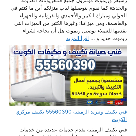
رسيفر وريموت كونترول جميع التلفزيونات القديمة
والحديثة كما نقوم بتوصيلها لباب منزلكم أين ما كنتم في
الحولي ومبارك الكبير والأحمدي والفروانية والجهراء
والعاصمة. ومن ميزاتنا: وغيرها الكثير من الميزات التي
نقدمها للعملاء توصيل ريموت هل أن بحاجة لشراء
ريموت جديد و ...
اقرأ المزيد
فني تكييف وتبريد الرميثية 55560390 تكييف مركزي
الكويت
فني تكييف الرميثية يقدم خدمات عديدة من خدمات