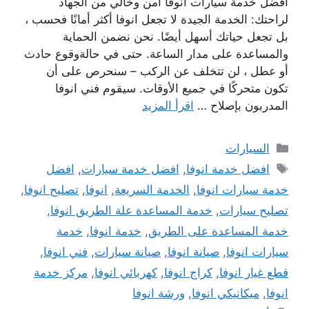
افضل خدمة سيارات انوفا امن وخالي من الجهاد
لراحتك: الخدمة الجيدة لا تجعل انوفا أكثر أمانًا فحسب ،
بل تجعل حياتك أسهل أيضًا. نحن نضمن الحماية
والمساعدة على مدار الساعة. حتى في حالةوقوع حادث
أو عطل ، لن تتخلف عن الركب – سنحرص على أن
تكون متحركًا في جميع الأوقات. سيقوم فني انوفا
المدربون بإصلاح …
اقرأ المزيد
التصنيفات
السيارات
الوسوم
افضل خدمة انوفا
,
افضل خدمة سيارات
,
افضل
خدمة سيارات انوفا
,
الخدمة السريعة
,
انوفا
,
تصليح انوفا
,
تصليح سيارات
,
خدمة المساعدة علة الطريق انوفا
,
خدمة المساعدة على الطريق
,
خدمة انوفا
,
خدمة
سيارات انوفا
,
صيانة انوفا
,
صيانة سيارات
,
فني انوفا
,
قطع غيار انوفا
,
كراج انوفا
,
كهربائي انوفا
,
مركز خدمة
انوفا
,
ميكانيكي انوفا
,
ورشة انوفا