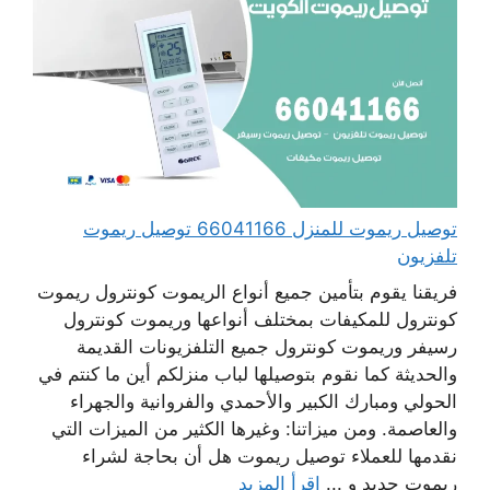
توصيل ريموت للمنزل 66041166 توصيل ريموت
تلفزيون
فريقنا يقوم بتأمين جميع أنواع الريموت كونترول ريموت
كونترول للمكيفات بمختلف أنواعها وريموت كونترول
رسيفر وريموت كونترول جميع التلفزيونات القديمة
والحديثة كما نقوم بتوصيلها لباب منزلكم أين ما كنتم في
الحولي ومبارك الكبير والأحمدي والفروانية والجهراء
والعاصمة. ومن ميزاتنا: وغيرها الكثير من الميزات التي
نقدمها للعملاء توصيل ريموت هل أن بحاجة لشراء
ريموت جديد و ...
اقرأ المزيد