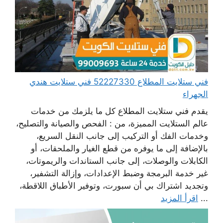
فني ستلايت المطلاع 52227330 فني ستلايت هندي
الجهراء
يقدم فني ستلايت المطلاع كل ما يلزمك من خدمات
عالم الستلايت المميزة، من : الفحص والصيانة والتصليح،
وخدمات الفك أو التركيب إلى جانب النقل السريع،
بالإضافة إلى ما يوفره من قطع الغيار والملحقات، أو
الكابلات والوصلات، إلى جانب الستاندات والريموتات،
غير خدمة البرمجة وضبط الإعدادات، وإزالة التشفير،
وتجديد اشتراك بي أن سبورت، وتوفير الأطباق اللاقطة،
...
اقرأ المزيد