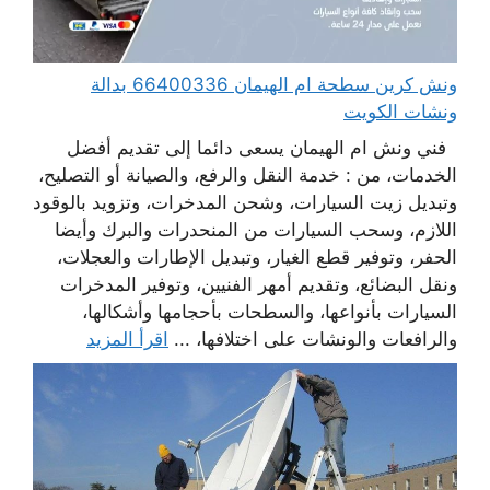
ونش كرين سطحة ام الهيمان 66400336 بدالة
ونشات الكويت
فني ونش ام الهيمان يسعى دائما إلى تقديم أفضل
الخدمات، من : خدمة النقل والرفع، والصيانة أو التصليح،
وتبديل زيت السيارات، وشحن المدخرات، وتزويد بالوقود
اللازم، وسحب السيارات من المنحدرات والبرك وأيضا
الحفر، وتوفير قطع الغيار، وتبديل الإطارات والعجلات،
ونقل البضائع، وتقديم أمهر الفنيين، وتوفير المدخرات
السيارات بأنواعها، والسطحات بأحجامها وأشكالها،
والرافعات والونشات على اختلافها، ...
اقرأ المزيد