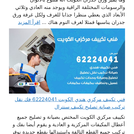
والرسومات المختلفة الراقية ويوجد منه العادي وثلاثي
الأبعاد الذي يعطي منظرا جذابا للغرف ولكل غرفة ورق
جدران يناسبها فمثلا لغرف النوم هناك ...
اقرأ المزيد
فني تكييف مركزي هندي الكويت 62224041 فك نقل
تركيب صيانة تصليح تكييف سنترال
تكييف مركزي الكويت المختص بصيانة و تصليح جميع
أعطال المكيفات المركزية و العادية و يقوم أيضا بفك و
تركيب جميع القطع التالفة واستبدالها بقطع جديدة نوفر