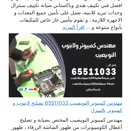
افضل فني تكييف هندي وباكستاني صيانة تكييف سنترال
وحدات تبريد للابنية، نعمل على تأمين جميع المعدات و
الاجهزة اللازمة ، و نقوم بتأمين غاز خاص للمكيفات
بأنواع متنوعة و ...
اقرأ المزيد
مهندس كمبيوتر النويصيب 65511033 تصليح لابتوب و
كمبيوتر بالمنزل
مهندس كمبيوتر النويصيب المختص بصيانة و تصليح
أعطال الكومبيوترات من ظهور الشاشة الزرقاء ، ظهور