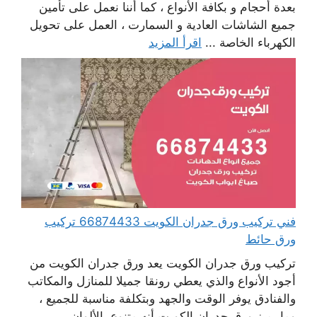
بعدة أحجام و بكافة الأنواع ، كما أننا نعمل على تأمين
جميع الشاشات العادية و السمارت ، العمل على تحويل
الكهرباء الخاصة ...
اقرأ المزيد
فني تركيب ورق جدران الكويت 66874433 تركيب
ورق حائط
تركيب ورق جدران الكويت يعد ورق جدران الكويت من
أجود الأنواع والذي يعطي رونقا جميلا للمنازل والمكاتب
والفنادق يوفر الوقت والجهد وبتكلفة مناسبة للجميع ،
وما يميز ورق جدران الكويت أنه متنوع بالألوان