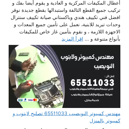
أعطال المكيفات المركزية و العادية و يقوم أيضا بفك و
تركيب جميع القطع التالفة واستبدالها بقطع جديدة نوفر
افضل فني تكييف هندي وباكستاني صيانة تكييف سنترال
وحدات تبريد للابنية، نعمل على تأمين جميع المعدات و
الاجهزة اللازمة ، و نقوم بتأمين غاز خاص للمكيفات
بأنواع متنوعة و ...
اقرأ المزيد
مهندس كمبيوتر النويصيب 65511033 تصليح لابتوب و
كمبيوتر بالمنزل