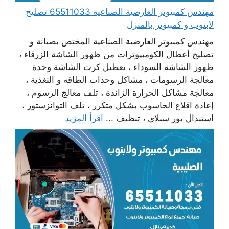
مهندس كمبيوتر العارضية الصناعية 65511033 تصليح
لابتوب و كمبيوتر بالمنزل
مهندس كمبيوتر العارضية الصناعية المختص بصيانة و
تصليح أعطال الكومبيوترات من ظهور الشاشة الزرقاء ،
ظهور الشاشة السوداء ، تعطيل كرت الشاشة وحدة
معالجة الرسومات ، مشاكل وحدات الطاقة و التغذية ،
معالجة مشاكل الحرارة الزائدة ، تلف معالج الرسوم ،
إعادة اقلاع الحاسوب بشكل متكرر ، تلف التوانزستور ،
استبدال بور سبلاي ، تنظيف ...
اقرأ المزيد