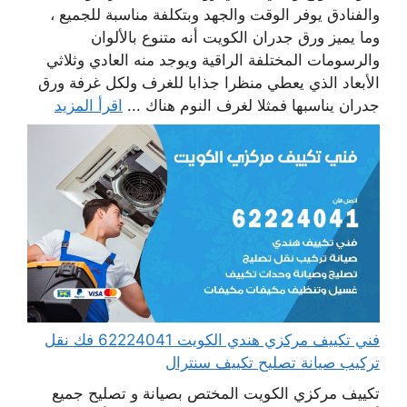
والفنادق يوفر الوقت والجهد وبتكلفة مناسبة للجميع ،
وما يميز ورق جدران الكويت أنه متنوع بالألوان
والرسومات المختلفة الراقية ويوجد منه العادي وثلاثي
الأبعاد الذي يعطي منظرا جذابا للغرف ولكل غرفة ورق
جدران يناسبها فمثلا لغرف النوم هناك ...
اقرأ المزيد
فني تكييف مركزي هندي الكويت 62224041 فك نقل
تركيب صيانة تصليح تكييف سنترال
تكييف مركزي الكويت المختص بصيانة و تصليح جميع