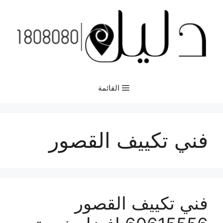
نتقل
لى
لمحتوى
القائمة
فني تكييف القصور
فني تكييف القصور