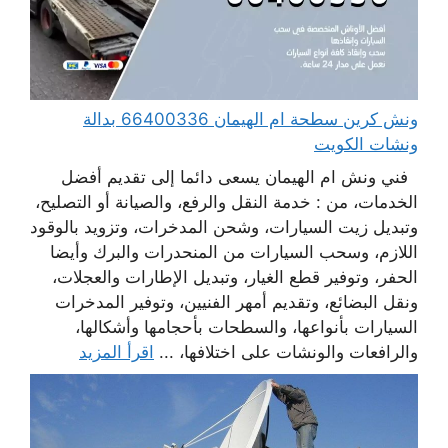
ونش كرين سطحة ام الهيمان 66400336 بدالة
ونشات الكويت
فني ونش ام الهيمان يسعى دائما إلى تقديم أفضل
الخدمات، من : خدمة النقل والرفع، والصيانة أو التصليح،
وتبديل زيت السيارات، وشحن المدخرات، وتزويد بالوقود
اللازم، وسحب السيارات من المنحدرات والبرك وأيضا
الحفر، وتوفير قطع الغيار، وتبديل الإطارات والعجلات،
ونقل البضائع، وتقديم أمهر الفنيين، وتوفير المدخرات
السيارات بأنواعها، والسطحات بأحجامها وأشكالها،
والرافعات والونشات على اختلافها، ...
اقرأ المزيد