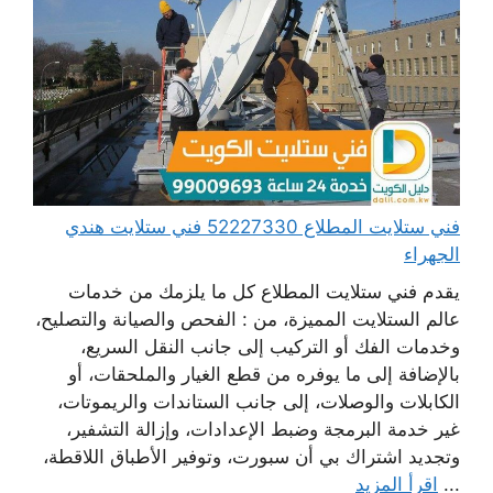
فني ستلايت المطلاع 52227330 فني ستلايت هندي
الجهراء
يقدم فني ستلايت المطلاع كل ما يلزمك من خدمات
عالم الستلايت المميزة، من : الفحص والصيانة والتصليح،
وخدمات الفك أو التركيب إلى جانب النقل السريع،
بالإضافة إلى ما يوفره من قطع الغيار والملحقات، أو
الكابلات والوصلات، إلى جانب الستاندات والريموتات،
غير خدمة البرمجة وضبط الإعدادات، وإزالة التشفير،
وتجديد اشتراك بي أن سبورت، وتوفير الأطباق اللاقطة،
...
اقرأ المزيد