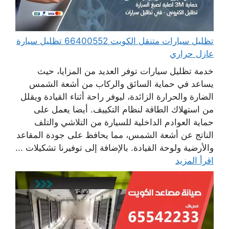
تظليل سيارات متنقل الكويت 66400552 تظليل سيارة
عازل حراري
خدمة تظليل سيارات توفر العديد من المزايا، حيث
يساعد في حماية السائق والركاب من أشعة الشمس
الضارة والحرارة الزائدة، ليوفر راحة أثناء القيادة ويقلل
من استهلاك الطاقة لنظام التكييف. أيضا يعمل على
حماية العوادم الداخلية للسيارة من التلاشي والتلف
الناتج عن أشعة الشمس، مما يحافظ على جودة المقاعد
والأرضية ولوحة القيادة. بالإضافة إلى توفيرنا تشكيلات ...
اقرأ المزيد