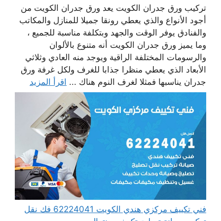
تركيب ورق جدران الكويت يعد ورق جدران الكويت من
أجود الأنواع والذي يعطي رونقا جميلا للمنازل والمكاتب
والفنادق يوفر الوقت والجهد وبتكلفة مناسبة للجميع ،
وما يميز ورق جدران الكويت أنه متنوع بالألوان
والرسومات المختلفة الراقية ويوجد منه العادي وثلاثي
الأبعاد الذي يعطي منظرا جذابا للغرف ولكل غرفة ورق
جدران يناسبها فمثلا لغرف النوم هناك ...
اقرأ المزيد
فني تكييف مركزي هندي الكويت 62224041 فك نقل