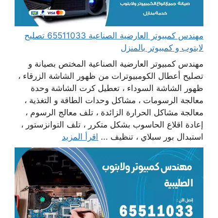
مهندس كمبيوتر العارضية الصناعية 65511033 تصليح
لابتوب و كمبيوتر بالمنزل
مهندس كمبيوتر العارضية الصناعية المختص بصيانة و
تصليح أعطال الكومبيوترات من ظهور الشاشة الزرقاء ،
ظهور الشاشة السوداء ، تعطيل كرت الشاشة وحدة
معالجة الرسومات ، مشاكل وحدات الطاقة و التغذية ،
معالجة مشاكل الحرارة الزائدة ، تلف معالج الرسوم ،
إعادة اقلاع الحاسوب بشكل متكرر ، تلف التوانزستور ،
استبدال بور سبلاي ، تنظيف ...
اقرأ المزيد