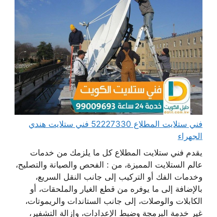
فني ستلايت المطلاع 52227330 فني ستلايت هندي
الجهراء
يقدم فني ستلايت المطلاع كل ما يلزمك من خدمات
عالم الستلايت المميزة، من : الفحص والصيانة والتصليح،
وخدمات الفك أو التركيب إلى جانب النقل السريع،
بالإضافة إلى ما يوفره من قطع الغيار والملحقات، أو
الكابلات والوصلات، إلى جانب الستاندات والريموتات،
غير خدمة البرمجة وضبط الإعدادات، وإزالة التشفير،