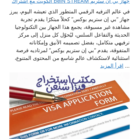
جهاز بي ان ستريم beIN STREAM الكويت مع اشتراك
في عالم الترفيه الرقمي المتطور الذي تعيشه اليوم، يبرز
جهاز “بي إن ستريم بوكس” كحلاً مبتكرًا يقدم تجربة
مشاهدة غير مسبوقة، يجمع هذا الجهاز بين التكنولوجيا
الحديثة والتفاعل السلس، ليُحوّل كل منزل إلى مركز
ترفيهي متكامل، بفضل تصميمه الأنيق وإمكاناته
المتفوقة، يقدم “بي إن ستريم بوكس” لمرتاديه فرصة
استثنائية لاستكشاف عالمٍ شاسع من المحتوى المتنوع،
...
اقرأ المزيد