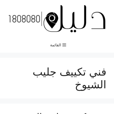
نتقل
لى
لمحتوى
القائمة
فني تكييف جليب
الشيوخ