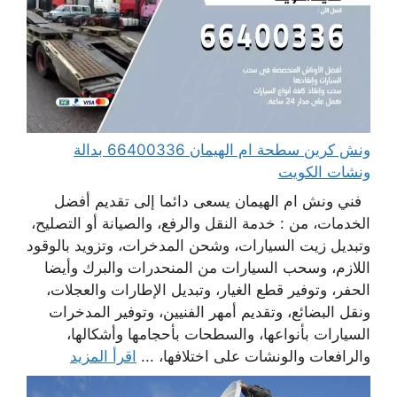
ونش كرين سطحة ام الهيمان 66400336 بدالة
ونشات الكويت
فني ونش ام الهيمان يسعى دائما إلى تقديم أفضل
الخدمات، من : خدمة النقل والرفع، والصيانة أو التصليح،
وتبديل زيت السيارات، وشحن المدخرات، وتزويد بالوقود
اللازم، وسحب السيارات من المنحدرات والبرك وأيضا
الحفر، وتوفير قطع الغيار، وتبديل الإطارات والعجلات،
ونقل البضائع، وتقديم أمهر الفنيين، وتوفير المدخرات
السيارات بأنواعها، والسطحات بأحجامها وأشكالها،
والرافعات والونشات على اختلافها، ...
اقرأ المزيد