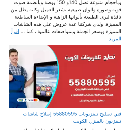
وبأحجام متنوعة تصل 140و 150 بوصة وبأنظمة صوت
قوية وصورة والوان طبيعية تشعر العميل وكانه يطل من
نافذة ليرى الطبيعة بألوانها الزاهية و الإضاءة الساطعة
المميزة. ولدى شركتنا عدة عروض على هذه الشاشات
المميزة وبسعر الجملة وبمواصفات عالمية ، كما ...
اقرأ
المزيد
فني تصليح تلفزيونات 55880595 إصلاح شاشات
تلفزيون بالمنزل الكويت