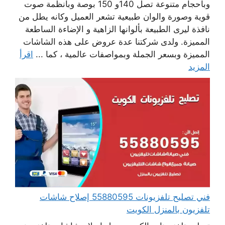
وبأحجام متنوعة تصل 140و 150 بوصة وبأنظمة صوت
قوية وصورة والوان طبيعية تشعر العميل وكانه يطل من
نافذة ليرى الطبيعة بألوانها الزاهية و الإضاءة الساطعة
المميزة. ولدى شركتنا عدة عروض على هذه الشاشات
المميزة وبسعر الجملة وبمواصفات عالمية ، كما ...
اقرأ
المزيد
فني تصليح تلفزيونات 55880595 إصلاح شاشات
تلفزيون بالمنزل الكويت