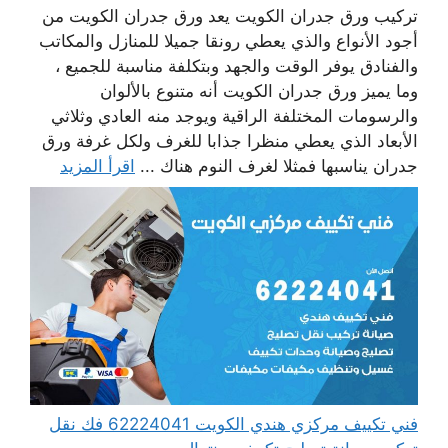
تركيب ورق جدران الكويت يعد ورق جدران الكويت من
أجود الأنواع والذي يعطي رونقا جميلا للمنازل والمكاتب
والفنادق يوفر الوقت والجهد وبتكلفة مناسبة للجميع ،
وما يميز ورق جدران الكويت أنه متنوع بالألوان
والرسومات المختلفة الراقية ويوجد منه العادي وثلاثي
الأبعاد الذي يعطي منظرا جذابا للغرف ولكل غرفة ورق
جدران يناسبها فمثلا لغرف النوم هناك ...
اقرأ المزيد
فني تكييف مركزي هندي الكويت 62224041 فك نقل