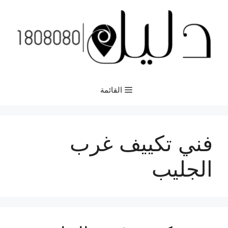
نتقل
لى
لمحتوى
القائمة
فني تكييف غرب
الجليب