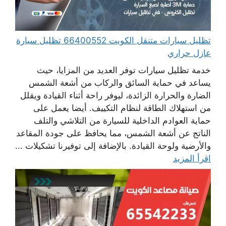
تظليل سيارات متنقل الكويت 66400552 تظليل سيارة
عازل حراري
خدمة تظليل سيارات توفر العديد من المزايا، حيث
يساعد في حماية السائق والركاب من أشعة الشمس
الضارة والحرارة الزائدة، ليوفر راحة أثناء القيادة ويقلل
من استهلاك الطاقة لنظام التكييف. أيضا يعمل على
حماية العوادم الداخلية للسيارة من التلاشي والتلف
الناتج عن أشعة الشمس، مما يحافظ على جودة المقاعد
والأرضية ولوحة القيادة. بالإضافة إلى توفيرنا تشكيلات ...
اقرأ المزيد