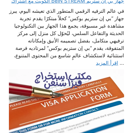
جهاز بي ان ستريم beIN STREAM الكويت مع اشتراك
في عالم الترفيه الرقمي المتطور الذي تعيشه اليوم، يبرز
جهاز “بي إن ستريم بوكس” كحلاً مبتكرًا يقدم تجربة
مشاهدة غير مسبوقة، يجمع هذا الجهاز بين التكنولوجيا
الحديثة والتفاعل السلس، ليُحوّل كل منزل إلى مركز
ترفيهي متكامل، بفضل تصميمه الأنيق وإمكاناته
المتفوقة، يقدم “بي إن ستريم بوكس” لمرتاديه فرصة
استثنائية لاستكشاف عالمٍ شاسع من المحتوى المتنوع،
...
اقرأ المزيد