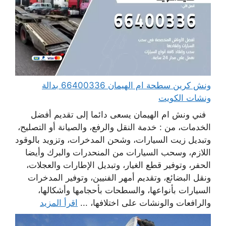
ونش كرين سطحة ام الهيمان 66400336 بدالة
ونشات الكويت
فني ونش ام الهيمان يسعى دائما إلى تقديم أفضل
الخدمات، من : خدمة النقل والرفع، والصيانة أو التصليح،
وتبديل زيت السيارات، وشحن المدخرات، وتزويد بالوقود
اللازم، وسحب السيارات من المنحدرات والبرك وأيضا
الحفر، وتوفير قطع الغيار، وتبديل الإطارات والعجلات،
ونقل البضائع، وتقديم أمهر الفنيين، وتوفير المدخرات
السيارات بأنواعها، والسطحات بأحجامها وأشكالها،
والرافعات والونشات على اختلافها، ...
اقرأ المزيد