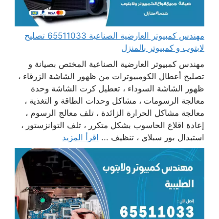
مهندس كمبيوتر العارضية الصناعية 65511033 تصليح
لابتوب و كمبيوتر بالمنزل
مهندس كمبيوتر العارضية الصناعية المختص بصيانة و
تصليح أعطال الكومبيوترات من ظهور الشاشة الزرقاء ،
ظهور الشاشة السوداء ، تعطيل كرت الشاشة وحدة
معالجة الرسومات ، مشاكل وحدات الطاقة و التغذية ،
معالجة مشاكل الحرارة الزائدة ، تلف معالج الرسوم ،
إعادة اقلاع الحاسوب بشكل متكرر ، تلف التوانزستور ،
استبدال بور سبلاي ، تنظيف ...
اقرأ المزيد