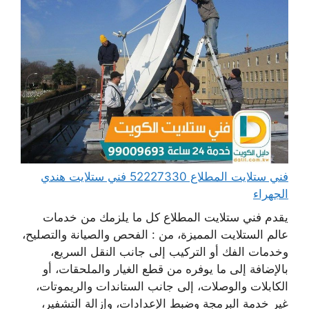
فني ستلايت المطلاع 52227330 فني ستلايت هندي
الجهراء
يقدم فني ستلايت المطلاع كل ما يلزمك من خدمات
عالم الستلايت المميزة، من : الفحص والصيانة والتصليح،
وخدمات الفك أو التركيب إلى جانب النقل السريع،
بالإضافة إلى ما يوفره من قطع الغيار والملحقات، أو
الكابلات والوصلات، إلى جانب الستاندات والريموتات،
غير خدمة البرمجة وضبط الإعدادات، وإزالة التشفير،