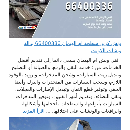
ونش كرين سطحة ام الهيمان 66400336 بدالة
ونشات الكويت
فني ونش ام الهيمان يسعى دائما إلى تقديم أفضل
الخدمات، من : خدمة النقل والرفع، والصيانة أو التصليح،
وتبديل زيت السيارات، وشحن المدخرات، وتزويد بالوقود
اللازم، وسحب السيارات من المنحدرات والبرك وأيضا
الحفر، وتوفير قطع الغيار، وتبديل الإطارات والعجلات،
ونقل البضائع، وتقديم أمهر الفنيين، وتوفير المدخرات
السيارات بأنواعها، والسطحات بأحجامها وأشكالها،
والرافعات والونشات على اختلافها، ...
اقرأ المزيد