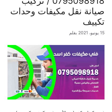
0795098918 / تركيب
صيانة نقل مكيفات وحدات
تكييف
15 يونيو، 2021
بقلم