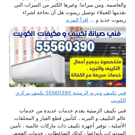
والعاصمة. ومن ميزاتنا: وغيرها الكثير من الميزات التي
نقدمها للعملاء توصيل ريموت هل أن بحاجة لشراء
ريموت جديد و ...
اقرأ المزيد
فني تكييف وتبريد الرميثية 55560390 تكييف مركزي
الكويت
فني تكييف الرميثية يقدم خدمات عديدة من خدمات
عالم التكييف و التبريد ، كتأمين قطع الغيار و المحلقات
الأصلية ، توفير أجهزة تكييف ذات ماركات عالمية ، تأمين
الموتورات بأنواعها ، كذلك الضاغطات ، خدمات الفحص