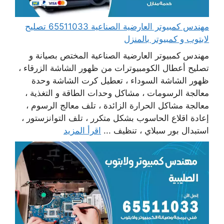
مهندس كمبيوتر العارضية الصناعية 65511033 تصليح
لابتوب و كمبيوتر بالمنزل
مهندس كمبيوتر العارضية الصناعية المختص بصيانة و
تصليح أعطال الكومبيوترات من ظهور الشاشة الزرقاء ،
ظهور الشاشة السوداء ، تعطيل كرت الشاشة وحدة
معالجة الرسومات ، مشاكل وحدات الطاقة و التغذية ،
معالجة مشاكل الحرارة الزائدة ، تلف معالج الرسوم ،
إعادة اقلاع الحاسوب بشكل متكرر ، تلف التوانزستور ،
استبدال بور سبلاي ، تنظيف ...
اقرأ المزيد