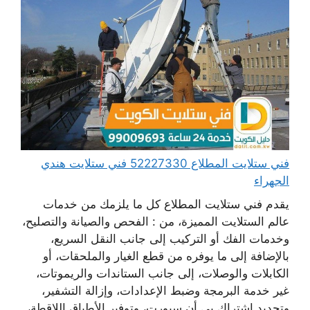
فني ستلايت المطلاع 52227330 فني ستلايت هندي
الجهراء
يقدم فني ستلايت المطلاع كل ما يلزمك من خدمات
عالم الستلايت المميزة، من : الفحص والصيانة والتصليح،
وخدمات الفك أو التركيب إلى جانب النقل السريع،
بالإضافة إلى ما يوفره من قطع الغيار والملحقات، أو
الكابلات والوصلات، إلى جانب الستاندات والريموتات،
غير خدمة البرمجة وضبط الإعدادات، وإزالة التشفير،
وتجديد اشتراك بي أن سبورت، وتوفير الأطباق اللاقطة،