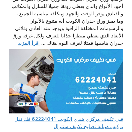
أجود الأنواع والذي يعطي رونقا جميلا للمنازل والمكاتب
والفنادق يوفر الوقت والجهد وبتكلفة مناسبة للجميع ،
وما يميز ورق جدران الكويت أنه متنوع بالألوان
والرسومات المختلفة الراقية ويوجد منه العادي وثلاثي
الأبعاد الذي يعطي منظرا جذابا للغرف ولكل غرفة ورق
جدران يناسبها فمثلا لغرف النوم هناك ...
اقرأ المزيد
فني تكييف مركزي هندي الكويت 62224041 فك نقل
تركيب صيانة تصليح تكييف سنترال