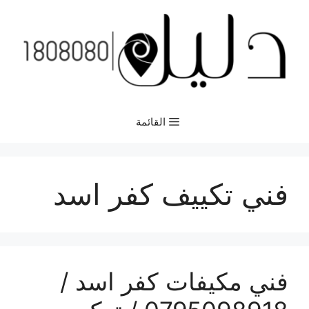
نتقل
لى
لمحتوى
القائمة
فني تكييف كفر اسد
فني مكيفات كفر اسد /