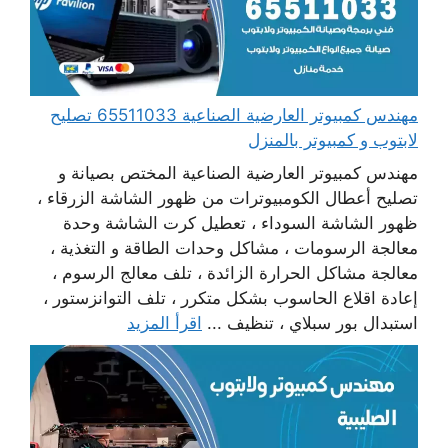
مهندس كمبيوتر العارضية الصناعية 65511033 تصليح
لابتوب و كمبيوتر بالمنزل
مهندس كمبيوتر العارضية الصناعية المختص بصيانة و
تصليح أعطال الكومبيوترات من ظهور الشاشة الزرقاء ،
ظهور الشاشة السوداء ، تعطيل كرت الشاشة وحدة
معالجة الرسومات ، مشاكل وحدات الطاقة و التغذية ،
معالجة مشاكل الحرارة الزائدة ، تلف معالج الرسوم ،
إعادة اقلاع الحاسوب بشكل متكرر ، تلف التوانزستور ،
استبدال بور سبلاي ، تنظيف ...
اقرأ المزيد