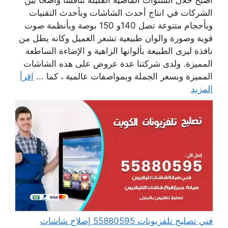
أصبح خلال السنوات الماضية القليلة تنافسا واضحا بين
الشركات في انتاج أحدث الشاشات وبأحدث التقنيات
وبأحجام متنوعة تصل 140و 150 بوصة وبأنظمة صوت
قوية وصورة والوان طبيعية تشعر العميل وكانه يطل من
نافذة ليرى الطبيعة بألوانها الزاهية و الإضاءة الساطعة
المميزة. ولدى شركتنا عدة عروض على هذه الشاشات
المميزة وبسعر الجملة وبمواصفات عالمية ، كما ...
اقرأ
المزيد
فني تصليح تلفزيونات 55880595 إصلاح شاشات