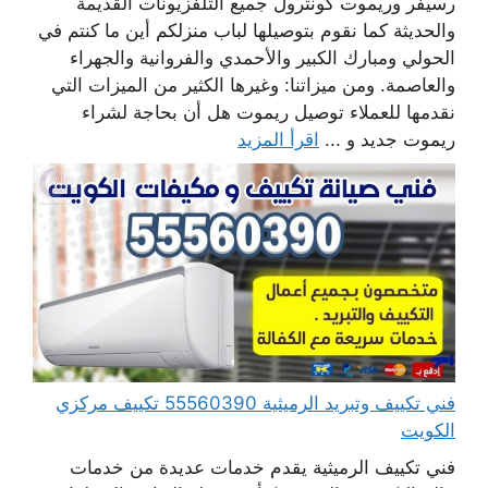
رسيفر وريموت كونترول جميع التلفزيونات القديمة
والحديثة كما نقوم بتوصيلها لباب منزلكم أين ما كنتم في
الحولي ومبارك الكبير والأحمدي والفروانية والجهراء
والعاصمة. ومن ميزاتنا: وغيرها الكثير من الميزات التي
نقدمها للعملاء توصيل ريموت هل أن بحاجة لشراء
ريموت جديد و ...
اقرأ المزيد
فني تكييف وتبريد الرميثية 55560390 تكييف مركزي
الكويت
فني تكييف الرميثية يقدم خدمات عديدة من خدمات