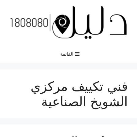
نتقل
لى
لمحتوى
القائمة
فني تكييف مركزي
الشويخ الصناعية