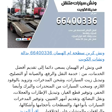
ونش كرين سطحة ام الهيمان 66400336 بدالة
ونشات الكويت
فني ونش ام الهيمان يسعى دائما إلى تقديم أفضل
الخدمات، من : خدمة النقل والرفع، والصيانة أو التصليح،
وتبديل زيت السيارات، وشحن المدخرات، وتزويد بالوقود
اللازم، وسحب السيارات من المنحدرات والبرك وأيضا
الحفر، وتوفير قطع الغيار، وتبديل الإطارات والعجلات،
ونقل البضائع، وتقديم أمهر الفنيين، وتوفير المدخرات
السيارات بأنواعها، والسطحات بأحجامها وأشكالها،
والرافعات والونشات على اختلافها، ...
اقرأ المزيد