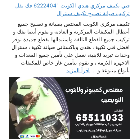
فني تكييف مركزي هندي الكويت 62224041 فك نقل
تركيب صيانة تصليح تكييف سنترال
تكييف مركزي الكويت المختص بصيانة و تصليح جميع
أعطال المكيفات المركزية و العادية و يقوم أيضا بفك و
تركيب جميع القطع التالفة واستبدالها بقطع جديدة نوفر
افضل فني تكييف هندي وباكستاني صيانة تكييف سنترال
وحدات تبريد للابنية، نعمل على تأمين جميع المعدات و
الاجهزة اللازمة ، و نقوم بتأمين غاز خاص للمكيفات
بأنواع متنوعة و ...
اقرأ المزيد