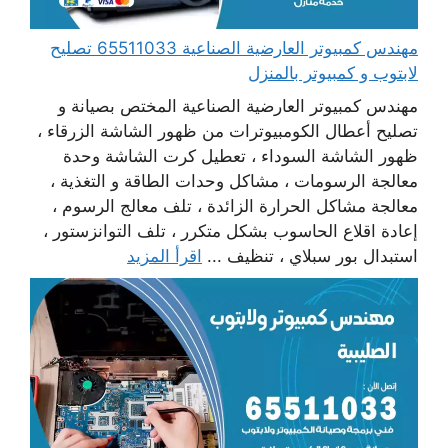
مهندس كمبيوتر العارضية الصناعية 65511033 تصليح
لابتوب و كمبيوتر بالمنزل
مهندس كمبيوتر العارضية الصناعية المختص بصيانة و
تصليح أعطال الكومبيوترات من ظهور الشاشة الزرقاء ،
ظهور الشاشة السوداء ، تعطيل كرت الشاشة وحدة
معالجة الرسومات ، مشاكل وحدات الطاقة و التغذية ،
معالجة مشاكل الحرارة الزائدة ، تلف معالج الرسوم ،
إعادة اقلاع الحاسوب بشكل متكرر ، تلف التوانزستور ،
استبدال بور سبلاي ، تنظيف ...
اقرأ المزيد