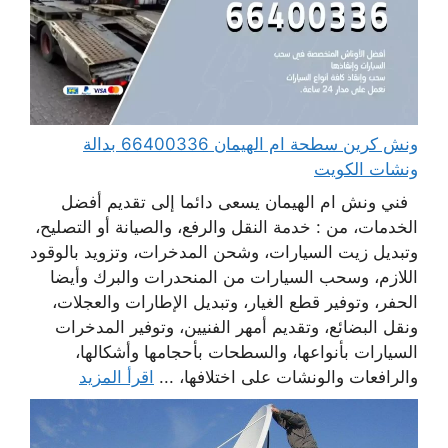
ونش كرين سطحة ام الهيمان 66400336 بدالة
ونشات الكويت
فني ونش ام الهيمان يسعى دائما إلى تقديم أفضل
الخدمات، من : خدمة النقل والرفع، والصيانة أو التصليح،
وتبديل زيت السيارات، وشحن المدخرات، وتزويد بالوقود
اللازم، وسحب السيارات من المنحدرات والبرك وأيضا
الحفر، وتوفير قطع الغيار، وتبديل الإطارات والعجلات،
ونقل البضائع، وتقديم أمهر الفنيين، وتوفير المدخرات
السيارات بأنواعها، والسطحات بأحجامها وأشكالها،
والرافعات والونشات على اختلافها، ...
اقرأ المزيد