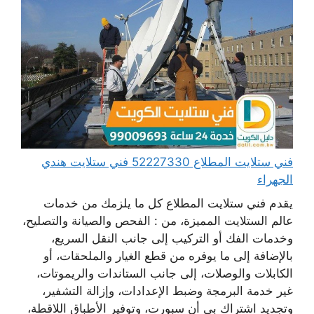
فني ستلايت المطلاع 52227330 فني ستلايت هندي
الجهراء
يقدم فني ستلايت المطلاع كل ما يلزمك من خدمات
عالم الستلايت المميزة، من : الفحص والصيانة والتصليح،
وخدمات الفك أو التركيب إلى جانب النقل السريع،
بالإضافة إلى ما يوفره من قطع الغيار والملحقات، أو
الكابلات والوصلات، إلى جانب الستاندات والريموتات،
غير خدمة البرمجة وضبط الإعدادات، وإزالة التشفير،
وتجديد اشتراك بي أن سبورت، وتوفير الأطباق اللاقطة،