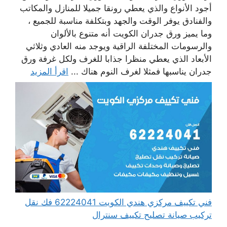
أجود الأنواع والذي يعطي رونقا جميلا للمنازل والمكاتب
والفنادق يوفر الوقت والجهد وبتكلفة مناسبة للجميع ،
وما يميز ورق جدران الكويت أنه متنوع بالألوان
والرسومات المختلفة الراقية ويوجد منه العادي وثلاثي
الأبعاد الذي يعطي منظرا جذابا للغرف ولكل غرفة ورق
جدران يناسبها فمثلا لغرف النوم هناك ...
اقرأ المزيد
فني تكييف مركزي هندي الكويت 62224041 فك نقل
تركيب صيانة تصليح تكييف سنترال