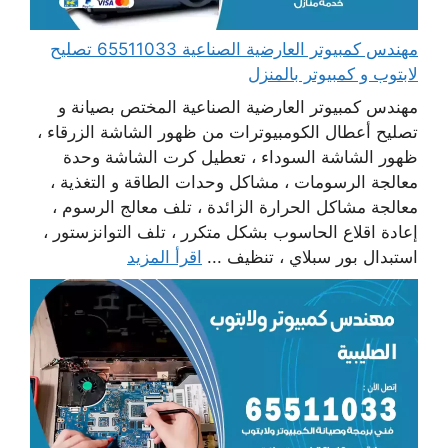
مهندس كمبيوتر العارضية الصناعية 65511033 تصليح
لابتوب و كمبيوتر بالمنزل
مهندس كمبيوتر العارضية الصناعية المختص بصيانة و
تصليح أعطال الكومبيوترات من ظهور الشاشة الزرقاء ،
ظهور الشاشة السوداء ، تعطيل كرت الشاشة وحدة
معالجة الرسومات ، مشاكل وحدات الطاقة و التغذية ،
معالجة مشاكل الحرارة الزائدة ، تلف معالج الرسوم ،
إعادة اقلاع الحاسوب بشكل متكرر ، تلف التوانزستور ،
استبدال بور سبلاي ، تنظيف ...
اقرأ المزيد