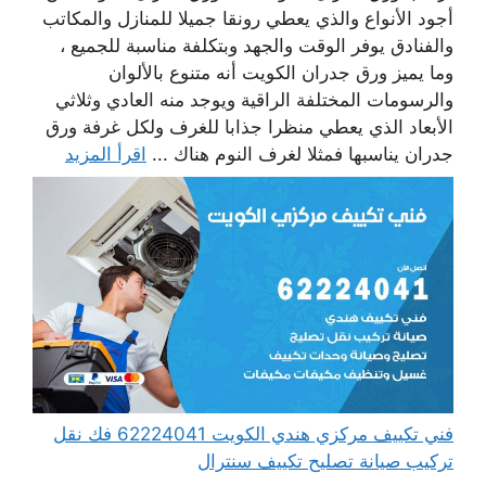
أجود الأنواع والذي يعطي رونقا جميلا للمنازل والمكاتب
والفنادق يوفر الوقت والجهد وبتكلفة مناسبة للجميع ،
وما يميز ورق جدران الكويت أنه متنوع بالألوان
والرسومات المختلفة الراقية ويوجد منه العادي وثلاثي
الأبعاد الذي يعطي منظرا جذابا للغرف ولكل غرفة ورق
جدران يناسبها فمثلا لغرف النوم هناك ...
اقرأ المزيد
فني تكييف مركزي هندي الكويت 62224041 فك نقل
تركيب صيانة تصليح تكييف سنترال