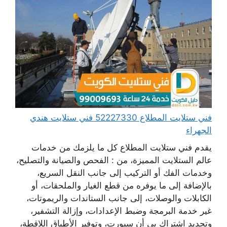
فني ستلايت المطلاع 52227330 فني ستلايت هندي
الجهراء
يقدم فني ستلايت المطلاع كل ما يلزمك من خدمات
عالم الستلايت المميزة، من : الفحص والصيانة والتصليح،
وخدمات الفك أو التركيب إلى جانب النقل السريع،
بالإضافة إلى ما يوفره من قطع الغيار والملحقات، أو
الكابلات والوصلات، إلى جانب الستاندات والريموتات،
غير خدمة البرمجة وضبط الإعدادات، وإزالة التشفير،
وتجديد اشتراك بي أن سبورت، وتوفير الأطباق اللاقطة،