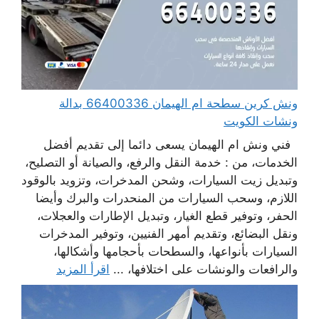
ونش كرين سطحة ام الهيمان 66400336 بدالة
ونشات الكويت
فني ونش ام الهيمان يسعى دائما إلى تقديم أفضل
الخدمات، من : خدمة النقل والرفع، والصيانة أو التصليح،
وتبديل زيت السيارات، وشحن المدخرات، وتزويد بالوقود
اللازم، وسحب السيارات من المنحدرات والبرك وأيضا
الحفر، وتوفير قطع الغيار، وتبديل الإطارات والعجلات،
ونقل البضائع، وتقديم أمهر الفنيين، وتوفير المدخرات
السيارات بأنواعها، والسطحات بأحجامها وأشكالها،
والرافعات والونشات على اختلافها، ...
اقرأ المزيد