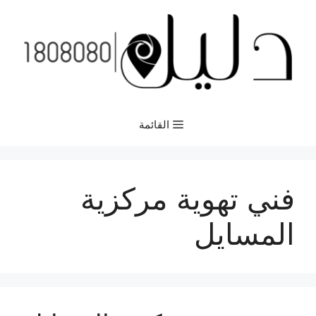
نتقل
لى
لمحتوى
القائمة
فني تهوية مركزية
المسايل