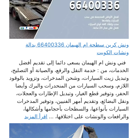
ونش كرين سطحة ام الهيمان 66400336 بدالة
ونشات الكويت
فني ونش ام الهيمان يسعى دائما إلى تقديم أفضل
الخدمات، من : خدمة النقل والرفع، والصيانة أو التصليح،
وتبديل زيت السيارات، وشحن المدخرات، وتزويد بالوقود
اللازم، وسحب السيارات من المنحدرات والبرك وأيضا
الحفر، وتوفير قطع الغيار، وتبديل الإطارات والعجلات،
ونقل البضائع، وتقديم أمهر الفنيين، وتوفير المدخرات
السيارات بأنواعها، والسطحات بأحجامها وأشكالها،
والرافعات والونشات على اختلافها، ...
اقرأ المزيد