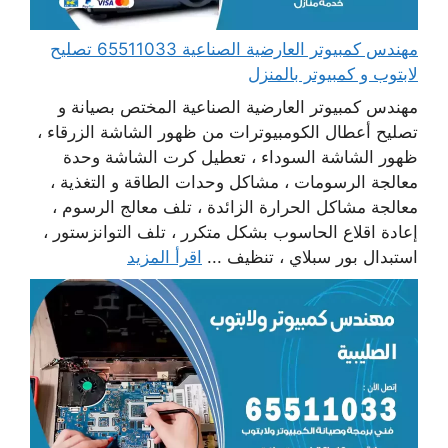
مهندس كمبيوتر العارضية الصناعية 65511033 تصليح
لابتوب و كمبيوتر بالمنزل
مهندس كمبيوتر العارضية الصناعية المختص بصيانة و
تصليح أعطال الكومبيوترات من ظهور الشاشة الزرقاء ،
ظهور الشاشة السوداء ، تعطيل كرت الشاشة وحدة
معالجة الرسومات ، مشاكل وحدات الطاقة و التغذية ،
معالجة مشاكل الحرارة الزائدة ، تلف معالج الرسوم ،
إعادة اقلاع الحاسوب بشكل متكرر ، تلف التوانزستور ،
استبدال بور سبلاي ، تنظيف ...
اقرأ المزيد