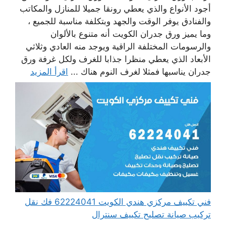
أجود الأنواع والذي يعطي رونقا جميلا للمنازل والمكاتب
والفنادق يوفر الوقت والجهد وبتكلفة مناسبة للجميع ،
وما يميز ورق جدران الكويت أنه متنوع بالألوان
والرسومات المختلفة الراقية ويوجد منه العادي وثلاثي
الأبعاد الذي يعطي منظرا جذابا للغرف ولكل غرفة ورق
جدران يناسبها فمثلا لغرف النوم هناك ...
اقرأ المزيد
فني تكييف مركزي هندي الكويت 62224041 فك نقل
تركيب صيانة تصليح تكييف سنترال