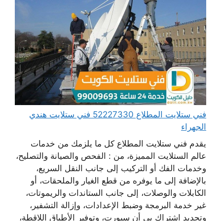
فني ستلايت المطلاع 52227330 فني ستلايت هندي
الجهراء
يقدم فني ستلايت المطلاع كل ما يلزمك من خدمات
عالم الستلايت المميزة، من : الفحص والصيانة والتصليح،
وخدمات الفك أو التركيب إلى جانب النقل السريع،
بالإضافة إلى ما يوفره من قطع الغيار والملحقات، أو
الكابلات والوصلات، إلى جانب الستاندات والريموتات،
غير خدمة البرمجة وضبط الإعدادات، وإزالة التشفير،
وتجديد اشتراك بي أن سبورت، وتوفير الأطباق اللاقطة،