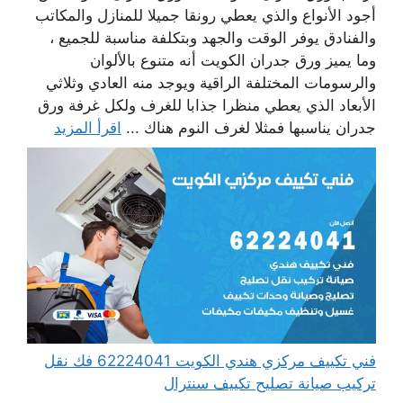
أجود الأنواع والذي يعطي رونقا جميلا للمنازل والمكاتب
والفنادق يوفر الوقت والجهد وبتكلفة مناسبة للجميع ،
وما يميز ورق جدران الكويت أنه متنوع بالألوان
والرسومات المختلفة الراقية ويوجد منه العادي وثلاثي
الأبعاد الذي يعطي منظرا جذابا للغرف ولكل غرفة ورق
جدران يناسبها فمثلا لغرف النوم هناك ...
اقرأ المزيد
فني تكييف مركزي هندي الكويت 62224041 فك نقل
تركيب صيانة تصليح تكييف سنترال