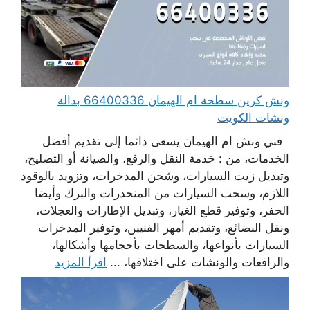
ونش كرين سطحة ام الهيمان 66400336 بدالة
ونشات الكويت
فني ونش ام الهيمان يسعى دائما إلى تقديم أفضل
الخدمات، من : خدمة النقل والرفع، والصيانة أو التصليح،
وتبديل زيت السيارات، وشحن المدخرات، وتزويد بالوقود
اللازم، وسحب السيارات من المنحدرات والبرك وأيضا
الحفر، وتوفير قطع الغيار، وتبديل الإطارات والعجلات،
ونقل البضائع، وتقديم أمهر الفنيين، وتوفير المدخرات
السيارات بأنواعها، والسطحات بأحجامها وأشكالها،
والرافعات والونشات على اختلافها، ...
اقرأ المزيد