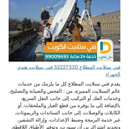
فني ستلايت المطلاع 52227330 فني ستلايت هندي
الجهراء
يقدم فني ستلايت المطلاع كل ما يلزمك من خدمات
عالم الستلايت المميزة، من : الفحص والصيانة والتصليح،
وخدمات الفك أو التركيب إلى جانب النقل السريع،
بالإضافة إلى ما يوفره من قطع الغيار والملحقات، أو
الكابلات والوصلات، إلى جانب الستاندات والريموتات،
غير خدمة البرمجة وضبط الإعدادات، وإزالة التشفير،
وتجديد اشتراك بي أن سبورت، وتوفير الأطباق اللاقطة،