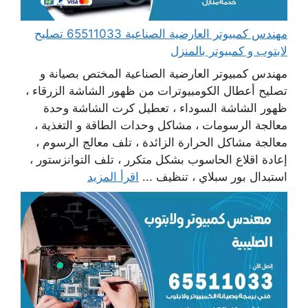
مهندس كمبيوتر العارضية الصناعية 65511033 تصليح
لابتوب و كمبيوتر بالمنزل
مهندس كمبيوتر العارضية الصناعية المختص بصيانة و
تصليح أعطال الكومبيوترات من ظهور الشاشة الزرقاء ،
ظهور الشاشة السوداء ، تعطيل كرت الشاشة وحدة
معالجة الرسومات ، مشاكل وحدات الطاقة و التغذية ،
معالجة مشاكل الحرارة الزائدة ، تلف معالج الرسوم ،
إعادة اقلاع الحاسوب بشكل متكرر ، تلف التوانزستور ،
استبدال بور سبلاي ، تنظيف ...
اقرأ المزيد