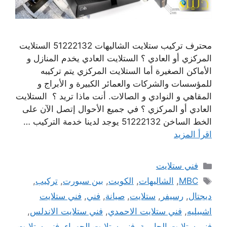
محترف تركيب ستلايت الشاليهات 51222132 الستلايت
المركزي أو العادي ؟ الستلايت العادي يخدم المنازل و
الأماكن الصغيرة أما الستلايت المركزي يتم تركيبه
للمؤسسات والشركات والعمائر الكبيرة و الأبراج و
المقاهي و النوادي و الصالات. أنت ماذا تريد ؟ الستلايت
العادي أو المركزي ؟ في جميع الأحوال إتصل الآن على
الخط الساخن 51222132 يوجد لدينا خدمة التركيب …
اقرأ المزيد
التصنيفات
فني ستلايت
الوسوم
MBC
,
الشاليهات
,
الكويت
,
بين سبورت
,
تركيب
,
ديجتال
,
رسيفر
,
ستلايت
,
صيانة
,
فني
,
فني ستلايت
اشبيليه
,
فني ستلايت الاحمدي
,
فني ستلايت الاندلس
,
فني ستلايت الجابرية
,
فني ستلايت الجهراء
,
فني ستلايت