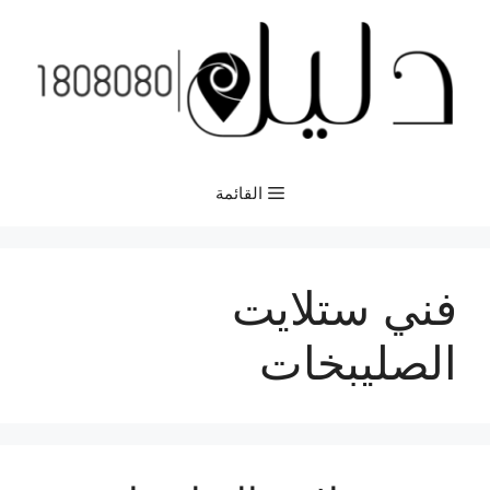
نتقل
لى
لمحتوى
القائمة
فني ستلايت
الصليبخات