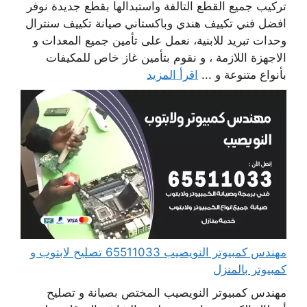
تركيب جميع القطع التالفة واستبدالها بقطع جديدة نوفر
افضل فني تكييف هندي وباكستاني صيانة تكييف سنترال
وحدات تبريد للابنية، نعمل على تأمين جميع المعدات و
الاجهزة اللازمة ، و نقوم بتأمين غاز خاص للمكيفات
بأنواع متنوعة و ...
اقرأ المزيد
مهندس كمبيوتر النويصيب 65511033 تصليح لابتوب و
كمبيوتر بالمنزل
مهندس كمبيوتر النويصيب المختص بصيانة و تصليح