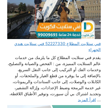
فني ستلايت المطلاع 52227330 فني ستلايت هندي
الجهراء
يقدم فني ستلايت المطلاع كل ما يلزمك من خدمات
عالم الستلايت المميزة، من : الفحص والصيانة والتصليح،
وخدمات الفك أو التركيب إلى جانب النقل السريع،
بالإضافة إلى ما يوفره من قطع الغيار والملحقات، أو
الكابلات والوصلات، إلى جانب الستاندات والريموتات،
غير خدمة البرمجة وضبط الإعدادات، وإزالة التشفير،
وتجديد اشتراك بي أن سبورت، وتوفير الأطباق اللاقطة،
...
اقرأ المزيد