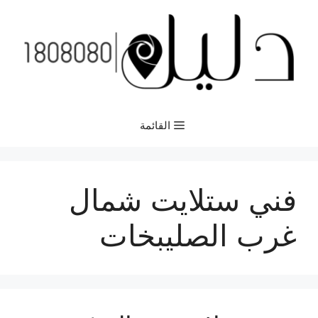
نتقل
لى
لمحتوى
القائمة
فني ستلايت شمال
غرب الصليبخات