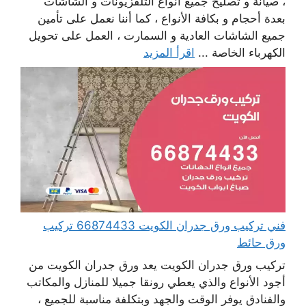
، صيانة و تصليح جميع أنواع التلفزيونات و الشاشات
بعدة أحجام و بكافة الأنواع ، كما أننا نعمل على تأمين
جميع الشاشات العادية و السمارت ، العمل على تحويل
الكهرباء الخاصة ...
اقرأ المزيد
فني تركيب ورق جدران الكويت 66874433 تركيب
ورق حائط
تركيب ورق جدران الكويت يعد ورق جدران الكويت من
أجود الأنواع والذي يعطي رونقا جميلا للمنازل والمكاتب
والفنادق يوفر الوقت والجهد وبتكلفة مناسبة للجميع ،