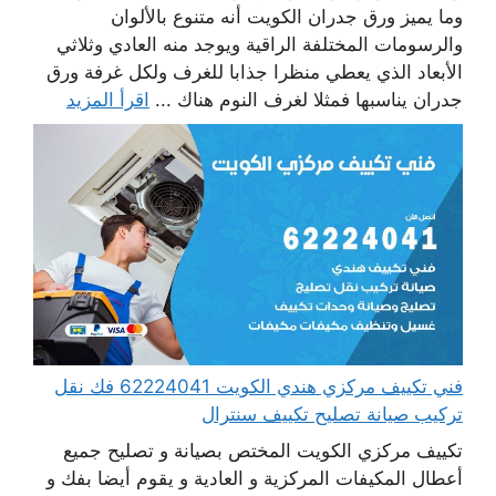
وما يميز ورق جدران الكويت أنه متنوع بالألوان
والرسومات المختلفة الراقية ويوجد منه العادي وثلاثي
الأبعاد الذي يعطي منظرا جذابا للغرف ولكل غرفة ورق
جدران يناسبها فمثلا لغرف النوم هناك ...
اقرأ المزيد
فني تكييف مركزي هندي الكويت 62224041 فك نقل
تركيب صيانة تصليح تكييف سنترال
تكييف مركزي الكويت المختص بصيانة و تصليح جميع
أعطال المكيفات المركزية و العادية و يقوم أيضا بفك و