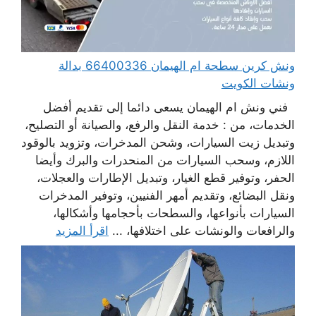
ونش كرين سطحة ام الهيمان 66400336 بدالة
ونشات الكويت
فني ونش ام الهيمان يسعى دائما إلى تقديم أفضل
الخدمات، من : خدمة النقل والرفع، والصيانة أو التصليح،
وتبديل زيت السيارات، وشحن المدخرات، وتزويد بالوقود
اللازم، وسحب السيارات من المنحدرات والبرك وأيضا
الحفر، وتوفير قطع الغيار، وتبديل الإطارات والعجلات،
ونقل البضائع، وتقديم أمهر الفنيين، وتوفير المدخرات
السيارات بأنواعها، والسطحات بأحجامها وأشكالها،
والرافعات والونشات على اختلافها، ...
اقرأ المزيد