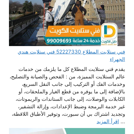
فني ستلايت المطلاع 52227330 فني ستلايت هندي
الجهراء
يقدم فني ستلايت المطلاع كل ما يلزمك من خدمات
عالم الستلايت المميزة، من : الفحص والصيانة والتصليح،
وخدمات الفك أو التركيب إلى جانب النقل السريع،
بالإضافة إلى ما يوفره من قطع الغيار والملحقات، أو
الكابلات والوصلات، إلى جانب الستاندات والريموتات،
غير خدمة البرمجة وضبط الإعدادات، وإزالة التشفير،
وتجديد اشتراك بي أن سبورت، وتوفير الأطباق اللاقطة،
...
اقرأ المزيد