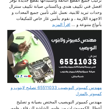
تركيب جميع القطع التالفة واستبدالها بقطع جديدة نوفر
افضل فني تكييف هندي وباكستاني صيانة تكييف سنترال
وحدات تبريد للابنية، نعمل على تأمين جميع المعدات و
الاجهزة اللازمة ، و نقوم بتأمين غاز خاص للمكيفات
بأنواع متنوعة و ...
اقرأ المزيد
مهندس كمبيوتر النويصيب 65511033 تصليح لابتوب و
كمبيوتر بالمنزل
مهندس كمبيوتر النويصيب المختص بصيانة و تصليح
أعطال الكومبيوترات من ظهور الشاشة الزرقاء ، ظهور