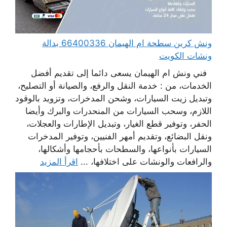
ونش كرين سطحة ام الهيمان 66400336 بدالة
ونشات الكويت
فني ونش ام الهيمان يسعى دائما إلى تقديم أفضل
الخدمات، من : خدمة النقل والرفع، والصيانة أو التصليح،
وتبديل زيت السيارات، وشحن المدخرات، وتزويد بالوقود
اللازم، وسحب السيارات من المنحدرات والبرك وأيضا
الحفر، وتوفير قطع الغيار، وتبديل الإطارات والعجلات،
ونقل البضائع، وتقديم أمهر الفنيين، وتوفير المدخرات
السيارات بأنواعها، والسطحات بأحجامها وأشكالها،
والرافعات والونشات على اختلافها، ...
اقرأ المزيد