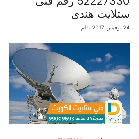
52227330 رقم فني
ستلايت هندي
24 نوفمبر، 2017
بقلم