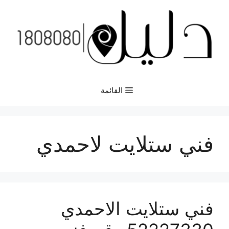
نتقل
لى
لمحتوى
القائمة
فني ستلايت لاحمدي
فني ستلايت الاحمدي