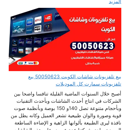
المزيد
بيع تلفزيونات شاشات الكويت 50050623 بيع
تلفزيونات سمارت كل الموديلات
أصبح خلال السنوات الماضية القليلة تنافسا واضحا بين
الشركات في انتاج أحدث الشاشات وبأحدث التقنيات
وبأحجام متنوعة تصل 140و 150 بوصة وبأنظمة صوت
قوية وصورة والوان طبيعية تشعر العميل وكانه يطل من
نافذة ليرى الطبيعة بألوانها الزاهية و الإضاءة الساطعة
المميزة. ولدى شركتنا عدة عروض على هذه الشاشات