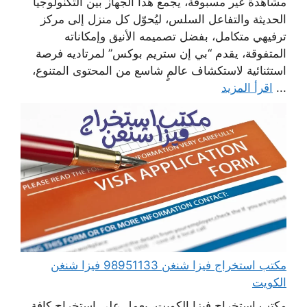
مشاهدة غير مسبوقة، يجمع هذا الجهاز بين التكنولوجيا
الحديثة والتفاعل السلس، ليُحوّل كل منزل إلى مركز
ترفيهي متكامل، بفضل تصميمه الأنيق وإمكاناته
المتفوقة، يقدم “بي إن ستريم بوكس” لمرتاديه فرصة
استثنائية لاستكشاف عالمٍ شاسع من المحتوى المتنوع،
...
اقرأ المزيد
مكتب استخراج فيزا شنغن 98951133 فيزا شنغن
الكويت
مكتب استخراج فيزا الكويت، يعمل على استخراج كافة