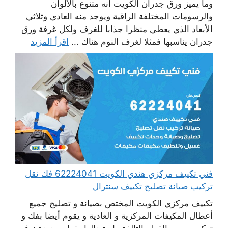
وما يميز ورق جدران الكويت أنه متنوع بالألوان
والرسومات المختلفة الراقية ويوجد منه العادي وثلاثي
الأبعاد الذي يعطي منظرا جذابا للغرف ولكل غرفة ورق
جدران يناسبها فمثلا لغرف النوم هناك ...
اقرأ المزيد
فني تكييف مركزي هندي الكويت 62224041 فك نقل
تركيب صيانة تصليح تكييف سنترال
تكييف مركزي الكويت المختص بصيانة و تصليح جميع
أعطال المكيفات المركزية و العادية و يقوم أيضا بفك و