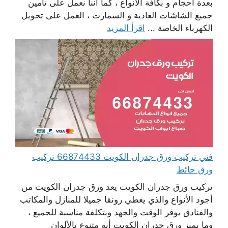
بعدة أحجام و بكافة الأنواع ، كما أننا نعمل على تأمين
جميع الشاشات العادية و السمارت ، العمل على تحويل
الكهرباء الخاصة ...
اقرأ المزيد
فني تركيب ورق جدران الكويت 66874433 تركيب
ورق حائط
تركيب ورق جدران الكويت يعد ورق جدران الكويت من
أجود الأنواع والذي يعطي رونقا جميلا للمنازل والمكاتب
والفنادق يوفر الوقت والجهد وبتكلفة مناسبة للجميع ،
وما يميز ورق جدران الكويت أنه متنوع بالألوان