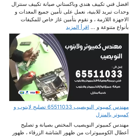
افضل فني تكييف هندي وباكستاني صيانة تكييف سنترال
وحدات تبريد للابنية، نعمل على تأمين جميع المعدات و
الاجهزة اللازمة ، و نقوم بتأمين غاز خاص للمكيفات
بأنواع متنوعة و ...
اقرأ المزيد
مهندس كمبيوتر النويصيب 65511033 تصليح لابتوب و
كمبيوتر بالمنزل
مهندس كمبيوتر النويصيب المختص بصيانة و تصليح
أعطال الكومبيوترات من ظهور الشاشة الزرقاء ، ظهور