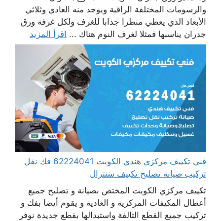
والرسومات المختلفة الراقية ويوجد منه العادي وثلاثي
الأبعاد الذي يعطي منظرا جذابا للغرف ولكل غرفة ورق
جدران يناسبها فمثلا لغرف النوم هناك ...
اقرأ المزيد
فني تكييف مركزي هندي الكويت 62224041 فك نقل
تركيب صيانة تصليح تكييف سنترال
تكييف مركزي الكويت المختص بصيانة و تصليح جميع
أعطال المكيفات المركزية و العادية و يقوم أيضا بفك و
تركيب جميع القطع التالفة واستبدالها بقطع جديدة نوفر