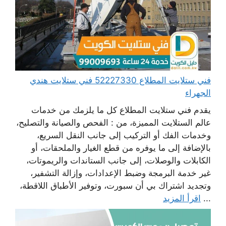
فني ستلايت المطلاع 52227330 فني ستلايت هندي
الجهراء
يقدم فني ستلايت المطلاع كل ما يلزمك من خدمات
عالم الستلايت المميزة، من : الفحص والصيانة والتصليح،
وخدمات الفك أو التركيب إلى جانب النقل السريع،
بالإضافة إلى ما يوفره من قطع الغيار والملحقات، أو
الكابلات والوصلات، إلى جانب الستاندات والريموتات،
غير خدمة البرمجة وضبط الإعدادات، وإزالة التشفير،
وتجديد اشتراك بي أن سبورت، وتوفير الأطباق اللاقطة،
...
اقرأ المزيد