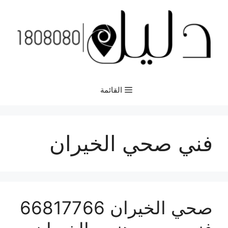
نتقل
لى
لمحتوى
القائمة
فني صحي الخيران
صحي الخيران 66817766