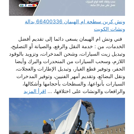
ونش كرين سطحة ام الهيمان 66400336 بدالة
ونشات الكويت
فني ونش ام الهيمان يسعى دائما إلى تقديم أفضل
الخدمات، من : خدمة النقل والرفع، والصيانة أو التصليح،
وتبديل زيت السيارات، وشحن المدخرات، وتزويد بالوقود
اللازم، وسحب السيارات من المنحدرات والبرك وأيضا
الحفر، وتوفير قطع الغيار، وتبديل الإطارات والعجلات،
ونقل البضائع، وتقديم أمهر الفنيين، وتوفير المدخرات
السيارات بأنواعها، والسطحات بأحجامها وأشكالها،
والرافعات والونشات على اختلافها، ...
اقرأ المزيد