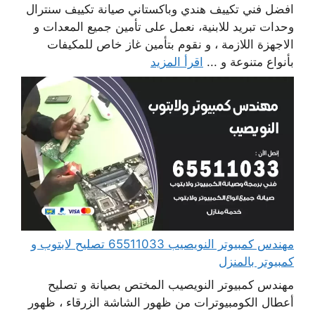
افضل فني تكييف هندي وباكستاني صيانة تكييف سنترال
وحدات تبريد للابنية، نعمل على تأمين جميع المعدات و
الاجهزة اللازمة ، و نقوم بتأمين غاز خاص للمكيفات
بأنواع متنوعة و ...
اقرأ المزيد
مهندس كمبيوتر النويصيب 65511033 تصليح لابتوب و
كمبيوتر بالمنزل
مهندس كمبيوتر النويصيب المختص بصيانة و تصليح
أعطال الكومبيوترات من ظهور الشاشة الزرقاء ، ظهور