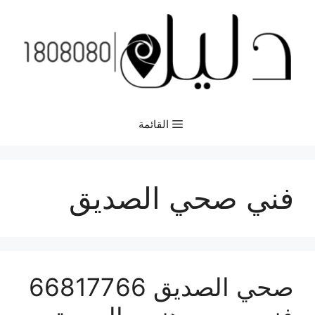
نتقل
لى
لمحتوى
القائمة
فني صحي الصديق
صحي الصديق 66817766