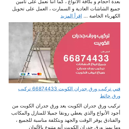
بعدة أحجام و بكافة الأنواع ، كما أننا نعمل على تأمين
جميع الشاشات العادية و السمارت ، العمل على تحويل
الكهرباء الخاصة ...
اقرأ المزيد
فني تركيب ورق جدران الكويت 66874433 تركيب
ورق حائط
تركيب ورق جدران الكويت يعد ورق جدران الكويت من
أجود الأنواع والذي يعطي رونقا جميلا للمنازل والمكاتب
والفنادق يوفر الوقت والجهد وبتكلفة مناسبة للجميع ،
وما يميز ورق جدران الكويت أنه متنوع بالألوان