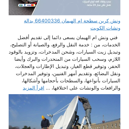
ونش كرين سطحة ام الهيمان 66400336 بدالة
ونشات الكويت
فني ونش ام الهيمان يسعى دائما إلى تقديم أفضل
الخدمات، من : خدمة النقل والرفع، والصيانة أو التصليح،
وتبديل زيت السيارات، وشحن المدخرات، وتزويد بالوقود
اللازم، وسحب السيارات من المنحدرات والبرك وأيضا
الحفر، وتوفير قطع الغيار، وتبديل الإطارات والعجلات،
ونقل البضائع، وتقديم أمهر الفنيين، وتوفير المدخرات
السيارات بأنواعها، والسطحات بأحجامها وأشكالها،
والرافعات والونشات على اختلافها، ...
اقرأ المزيد