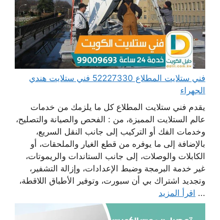
فني ستلايت المطلاع 52227330 فني ستلايت هندي
الجهراء
يقدم فني ستلايت المطلاع كل ما يلزمك من خدمات
عالم الستلايت المميزة، من : الفحص والصيانة والتصليح،
وخدمات الفك أو التركيب إلى جانب النقل السريع،
بالإضافة إلى ما يوفره من قطع الغيار والملحقات، أو
الكابلات والوصلات، إلى جانب الستاندات والريموتات،
غير خدمة البرمجة وضبط الإعدادات، وإزالة التشفير،
وتجديد اشتراك بي أن سبورت، وتوفير الأطباق اللاقطة،
...
اقرأ المزيد