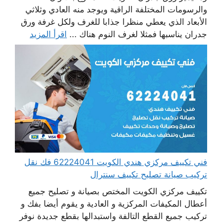
والرسومات المختلفة الراقية ويوجد منه العادي وثلاثي
الأبعاد الذي يعطي منظرا جذابا للغرف ولكل غرفة ورق
جدران يناسبها فمثلا لغرف النوم هناك ...
اقرأ المزيد
فني تكييف مركزي هندي الكويت 62224041 فك نقل
تركيب صيانة تصليح تكييف سنترال
تكييف مركزي الكويت المختص بصيانة و تصليح جميع
أعطال المكيفات المركزية و العادية و يقوم أيضا بفك و
تركيب جميع القطع التالفة واستبدالها بقطع جديدة نوفر