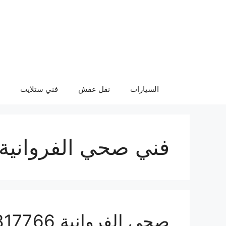
نتقل
لى
لمحتوى
السيارات
نقل عفش
فني ستلايت
فني صحي الفروانية