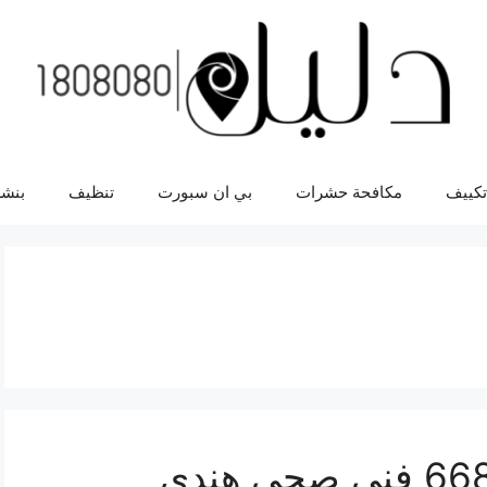
تكييف
مكافحة حشرات
بي ان سبورت
تنظيف
بنشر
صحي الفروانية 66817766 فني صحي هندي