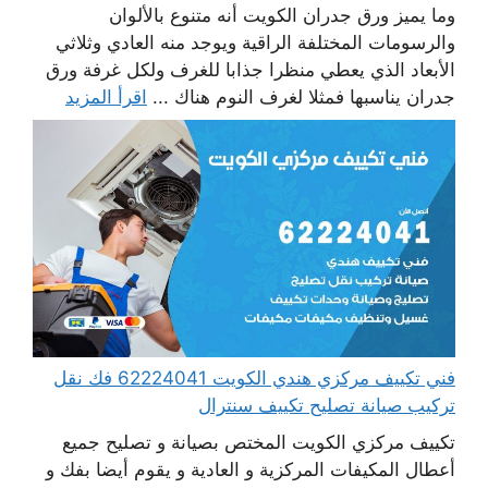
وما يميز ورق جدران الكويت أنه متنوع بالألوان
والرسومات المختلفة الراقية ويوجد منه العادي وثلاثي
الأبعاد الذي يعطي منظرا جذابا للغرف ولكل غرفة ورق
جدران يناسبها فمثلا لغرف النوم هناك ...
اقرأ المزيد
فني تكييف مركزي هندي الكويت 62224041 فك نقل
تركيب صيانة تصليح تكييف سنترال
تكييف مركزي الكويت المختص بصيانة و تصليح جميع
أعطال المكيفات المركزية و العادية و يقوم أيضا بفك و