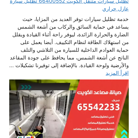
تظليل سيارات متنقل الكويت 66400552 تظليل سيارة
عازل حراري
خدمة تظليل سيارات توفر العديد من المزايا، حيث
يساعد في حماية السائق والركاب من أشعة الشمس
الضارة والحرارة الزائدة، ليوفر راحة أثناء القيادة ويقلل
من استهلاك الطاقة لنظام التكييف. أيضا يعمل على
حماية العوادم الداخلية للسيارة من التلاشي والتلف
الناتج عن أشعة الشمس، مما يحافظ على جودة المقاعد
والأرضية ولوحة القيادة. بالإضافة إلى توفيرنا تشكيلات ...
اقرأ المزيد