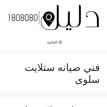
نتقل
لى
لمحتوى
القائمة
فني صيانه ستلايت
سلوى