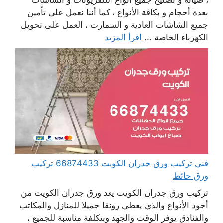
، صيانة و تصليح جميع أنواع التلفزيونات و الشاشات
بعدة أحجام و بكافة الأنواع ، كما أننا نعمل على تأمين
جميع الشاشات العادية و السمارت ، العمل على تحويل
الكهرباء الخاصة ...
اقرأ المزيد
فني تركيب ورق جدران الكويت 66874433 تركيب
ورق حائط
تركيب ورق جدران الكويت يعد ورق جدران الكويت من
أجود الأنواع والذي يعطي رونقا جميلا للمنازل والمكاتب
والفنادق يوفر الوقت والجهد وبتكلفة مناسبة للجميع ،