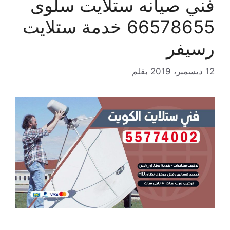
فني صيانه ستلايت سلوى
66578655 خدمة ستلايت
رسيفر
12 ديسمبر، 2019
بقلم