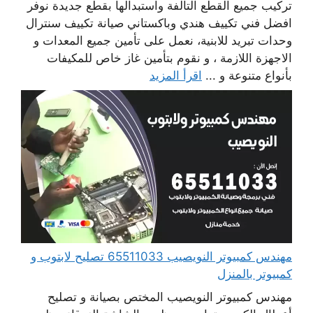
تركيب جميع القطع التالفة واستبدالها بقطع جديدة نوفر
افضل فني تكييف هندي وباكستاني صيانة تكييف سنترال
وحدات تبريد للابنية، نعمل على تأمين جميع المعدات و
الاجهزة اللازمة ، و نقوم بتأمين غاز خاص للمكيفات
بأنواع متنوعة و ...
اقرأ المزيد
مهندس كمبيوتر النويصيب 65511033 تصليح لابتوب و
كمبيوتر بالمنزل
مهندس كمبيوتر النويصيب المختص بصيانة و تصليح