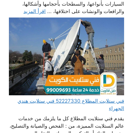
السيارات بأنواعها، والسطحات بأحجامها وأشكالها،
والرافعات والونشات على اختلافها، ...
اقرأ المزيد
فني ستلايت المطلاع 52227330 فني ستلايت هندي
الجهراء
يقدم فني ستلايت المطلاع كل ما يلزمك من خدمات
عالم الستلايت المميزة، من : الفحص والصيانة والتصليح،