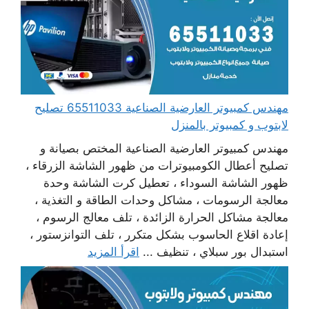
مهندس كمبيوتر العارضية الصناعية 65511033 تصليح
لابتوب و كمبيوتر بالمنزل
مهندس كمبيوتر العارضية الصناعية المختص بصيانة و
تصليح أعطال الكومبيوترات من ظهور الشاشة الزرقاء ،
ظهور الشاشة السوداء ، تعطيل كرت الشاشة وحدة
معالجة الرسومات ، مشاكل وحدات الطاقة و التغذية ،
معالجة مشاكل الحرارة الزائدة ، تلف معالج الرسوم ،
إعادة اقلاع الحاسوب بشكل متكرر ، تلف التوانزستور ،
استبدال بور سبلاي ، تنظيف ...
اقرأ المزيد