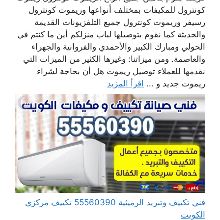
كونترول للمكيفات بمختلف أنواعها وريموت كونترول
رسيفر وريموت كونترول جميع التلفزيونات القديمة
والحديثة كما نقوم بتوصيلها لباب منزلكم أين ما كنتم في
الحولي ومبارك الكبير والأحمدي والفروانية والجهراء
والعاصمة. ومن ميزاتنا: وغيرها الكثير من الميزات التي
نقدمها للعملاء توصيل ريموت هل أن بحاجة لشراء
ريموت جديد و ...
اقرأ المزيد
فني تكييف وتبريد الرميثية 55560390 تكييف مركزي
الكويت