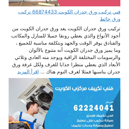
فني تركيب ورق جدران الكويت 66874433 تركيب
ورق حائط
تركيب ورق جدران الكويت يعد ورق جدران الكويت من
أجود الأنواع والذي يعطي رونقا جميلا للمنازل والمكاتب
والفنادق يوفر الوقت والجهد وبتكلفة مناسبة للجميع ،
وما يميز ورق جدران الكويت أنه متنوع بالألوان
والرسومات المختلفة الراقية ويوجد منه العادي وثلاثي
الأبعاد الذي يعطي منظرا جذابا للغرف ولكل غرفة ورق
جدران يناسبها فمثلا لغرف النوم هناك ...
اقرأ المزيد