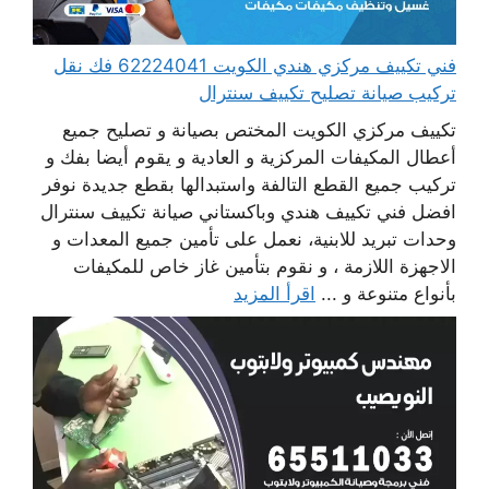
فني تكييف مركزي هندي الكويت 62224041 فك نقل
تركيب صيانة تصليح تكييف سنترال
تكييف مركزي الكويت المختص بصيانة و تصليح جميع
أعطال المكيفات المركزية و العادية و يقوم أيضا بفك و
تركيب جميع القطع التالفة واستبدالها بقطع جديدة نوفر
افضل فني تكييف هندي وباكستاني صيانة تكييف سنترال
وحدات تبريد للابنية، نعمل على تأمين جميع المعدات و
الاجهزة اللازمة ، و نقوم بتأمين غاز خاص للمكيفات
بأنواع متنوعة و ...
اقرأ المزيد