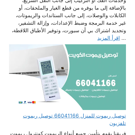
وخدمات الفك أو التركيب إلى جانب النقل السريع،
بالإضافة إلى ما يوفره من قطع الغيار والملحقات، أو
الكابلات والوصلات، إلى جانب الستاندات والريموتات،
غير خدمة البرمجة وضبط الإعدادات، وإزالة التشفير،
وتجديد اشتراك بي أن سبورت، وتوفير الأطباق اللاقطة،
...
اقرأ المزيد
توصيل ريموت للمنزل 66041166 توصيل ريموت
تلفزيون
فريقنا يقوم بتأمين جميع أنواع الريموت كونترول ريموت