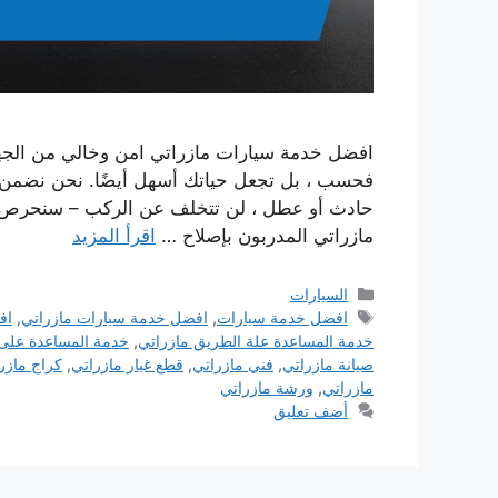
افضل خدمة سيارات مازراتي امن وخالي من الجهاد ل
فحسب ، بل تجعل حياتك أسهل أيضًا. نحن نضمن 
حادث أو عطل ، لن تتخلف عن الركب – سنحرص عل
مازراتي المدربون بإصلاح …
اقرأ المزيد
التصنيفات
السيارات
الوسوم
افضل خدمة سيارات
,
افضل خدمة سيارات مازراتي
,
اف
خدمة المساعدة علة الطريق مازراتي
,
خدمة المساعدة على
صيانة مازراتي
,
فني مازراتي
,
قطع غيار مازراتي
,
كراج مازر
مازراتي
,
ورشة مازراتي
أضف تعليق