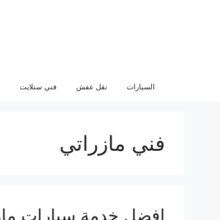
نتقل
لى
لمحتوى
السيارات
نقل عفش
فني ستلايت
فني مازراتي