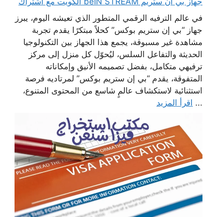
جهاز بي ان ستريم beIN STREAM الكويت مع اشتراك
في عالم الترفيه الرقمي المتطور الذي تعيشه اليوم، يبرز
جهاز “بي إن ستريم بوكس” كحلاً مبتكرًا يقدم تجربة
مشاهدة غير مسبوقة، يجمع هذا الجهاز بين التكنولوجيا
الحديثة والتفاعل السلس، ليُحوّل كل منزل إلى مركز
ترفيهي متكامل، بفضل تصميمه الأنيق وإمكاناته
المتفوقة، يقدم “بي إن ستريم بوكس” لمرتاديه فرصة
استثنائية لاستكشاف عالمٍ شاسع من المحتوى المتنوع،
...
اقرأ المزيد