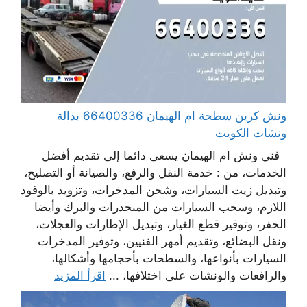
ونش كرين سطحة ام الهيمان 66400336 بدالة
ونشات الكويت
فني ونش ام الهيمان يسعى دائما إلى تقديم أفضل
الخدمات، من : خدمة النقل والرفع، والصيانة أو التصليح،
وتبديل زيت السيارات، وشحن المدخرات، وتزويد بالوقود
اللازم، وسحب السيارات من المنحدرات والبرك وأيضا
الحفر، وتوفير قطع الغيار، وتبديل الإطارات والعجلات،
ونقل البضائع، وتقديم أمهر الفنيين، وتوفير المدخرات
السيارات بأنواعها، والسطحات بأحجامها وأشكالها،
والرافعات والونشات على اختلافها، ...
اقرأ المزيد