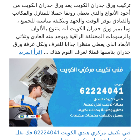
تركيب ورق جدران الكويت يعد ورق جدران الكويت من
أجود الأنواع والذي يعطي رونقا جميلا للمنازل والمكاتب
والفنادق يوفر الوقت والجهد وبتكلفة مناسبة للجميع ،
وما يميز ورق جدران الكويت أنه متنوع بالألوان
والرسومات المختلفة الراقية ويوجد منه العادي وثلاثي
الأبعاد الذي يعطي منظرا جذابا للغرف ولكل غرفة ورق
جدران يناسبها فمثلا لغرف النوم هناك ...
اقرأ المزيد
فني تكييف مركزي هندي الكويت 62224041 فك نقل