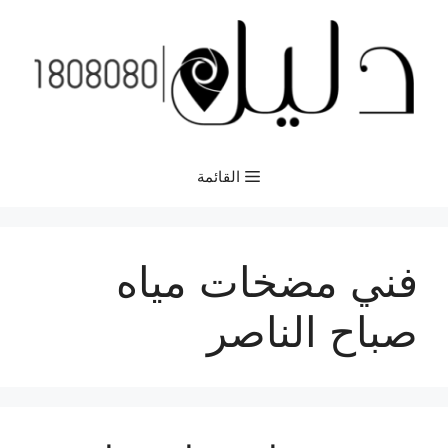
نتقل
لى
لمحتوى
القائمة
فني مضخات مياه
صباح الناصر