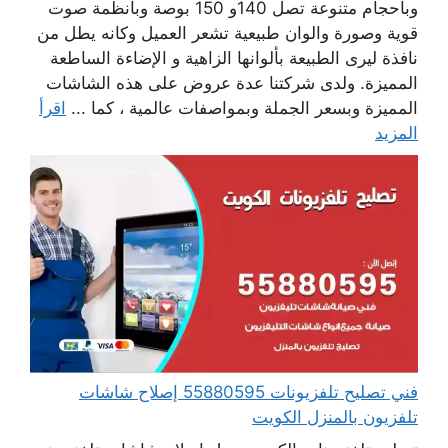
وبأحجام متنوعة تصل 140و 150 بوصة وبأنظمة صوت
قوية وصورة والوان طبيعية تشعر العميل وكانه يطل من
نافذة ليرى الطبيعة بألوانها الزاهية و الإضاءة الساطعة
المميزة. ولدى شركتنا عدة عروض على هذه الشاشات
المميزة وبسعر الجملة وبمواصفات عالمية ، كما ...
اقرأ
المزيد
فني تصليح تلفزيونات 55880595 إصلاح شاشات
تلفزيون بالمنزل الكويت