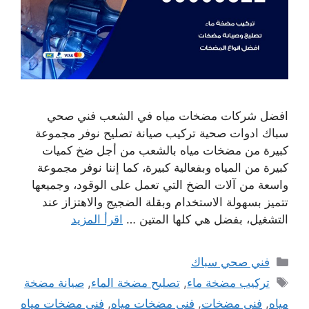
افضل شركات مضخات مياه في الشعب فني صحي
سباك ادوات صحية تركيب صيانة تصليح نوفر مجموعة
كبيرة من مضخات مياه بالشعب من أجل ضخ كميات
كبيرة من المياه وبفعالية كبيرة، كما إننا نوفر مجموعة
واسعة من آلات الضخ التي تعمل على الوقود، وجميعها
تتميز بسهولة الاستخدام وبقلة الضجيج والاهتزاز عند
التشغيل، بفضل هي كلها المتين …
اقرأ المزيد
التصنيفات
فني صحي سباك
الوسوم
تركيب مضخة ماء
,
تصليح مضخة الماء
,
صيانة مضخة
مياه
,
فني مضخات
,
فني مضخات مياه
,
فني مضخات مياه