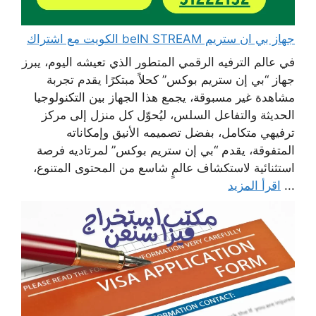
جهاز بي ان ستريم beIN STREAM الكويت مع اشتراك
في عالم الترفيه الرقمي المتطور الذي تعيشه اليوم، يبرز
جهاز “بي إن ستريم بوكس” كحلاً مبتكرًا يقدم تجربة
مشاهدة غير مسبوقة، يجمع هذا الجهاز بين التكنولوجيا
الحديثة والتفاعل السلس، ليُحوّل كل منزل إلى مركز
ترفيهي متكامل، بفضل تصميمه الأنيق وإمكاناته
المتفوقة، يقدم “بي إن ستريم بوكس” لمرتاديه فرصة
استثنائية لاستكشاف عالمٍ شاسع من المحتوى المتنوع،
...
اقرأ المزيد