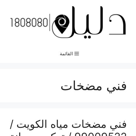
نتقل
لى
لمحتوى
القائمة
فني مضخات
فني مضخات مياه الكويت /