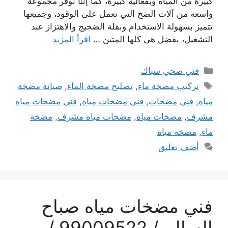
كبيرة من المياه وبفعالية كبيرة، كما إننا نوفر مجموعة
واسعة من آلات الضخ التي تعمل على الوقود، وجميعها
تتميز بسهولة الاستخدام وبقلة الضجيج والاهتزاز عند
التشغيل، بفضل هي كلها المتين …
اقرأ المزيد
التصنيفات
فني صحي سباك
الوسوم
تركيب مضخة ماء
,
تصليح مضخة الماء
,
صيانة مضخة
مياه
,
فني مضخات
,
فني مضخات مياه
,
فني مضخات مياه
مشرف
,
مضخات مياه
,
مضخات مياه مشرف
,
مضخة
ماء
,
مضخة مياه
أضف تعليق
فني مضخات مياه صباح
السالم / 99009522 /