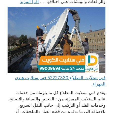
والرافعات والونشات على اختلافها، ...
اقرأ المزيد
فني ستلايت المطلاع 52227330 فني ستلايت هندي
الجهراء
يقدم فني ستلايت المطلاع كل ما يلزمك من خدمات
عالم الستلايت المميزة، من : الفحص والصيانة والتصليح،
وخدمات الفك أو التركيب إلى جانب النقل السريع،
بالإضافة إلى ما يوفره من قطع الغيار والملحقات، أو