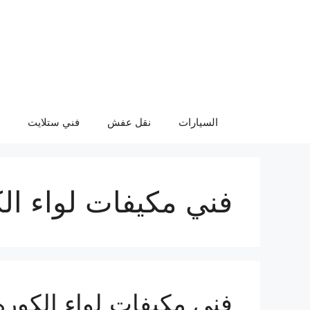
نتقل
لى
لمحتوى
السيارات
نقل عفش
فني ستلايت
فني مكيفات لواء ال