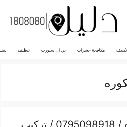
تكييف
مكافحة حشرات
بي ان سبورت
تنظيف
بنشر
كوره
فني مكيفات لواء الكوره / 0795098918 / تركيب