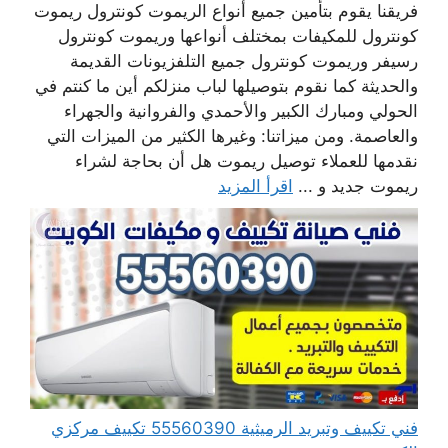
فريقنا يقوم بتأمين جميع أنواع الريموت كونترول ريموت
كونترول للمكيفات بمختلف أنواعها وريموت كونترول
رسيفر وريموت كونترول جميع التلفزيونات القديمة
والحديثة كما نقوم بتوصيلها لباب منزلكم أين ما كنتم في
الحولي ومبارك الكبير والأحمدي والفروانية والجهراء
والعاصمة. ومن ميزاتنا: وغيرها الكثير من الميزات التي
نقدمها للعملاء توصيل ريموت هل أن بحاجة لشراء
ريموت جديد و ...
اقرأ المزيد
فني تكييف وتبريد الرميثية 55560390 تكييف مركزي