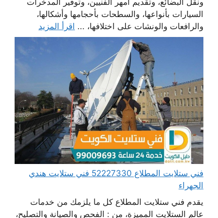
ونقل البضائع، وتقديم أمهر الفنيين، وتوفير المدخرات
السيارات بأنواعها، والسطحات بأحجامها وأشكالها،
والرافعات والونشات على اختلافها، ...
اقرأ المزيد
فني ستلايت المطلاع 52227330 فني ستلايت هندي
الجهراء
يقدم فني ستلايت المطلاع كل ما يلزمك من خدمات
عالم الستلايت المميزة، من : الفحص والصيانة والتصليح،