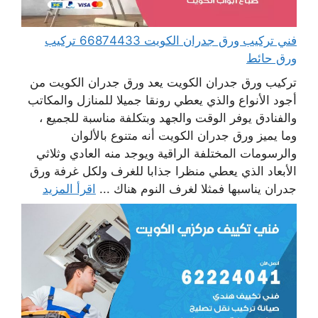
فني تركيب ورق جدران الكويت 66874433 تركيب
ورق حائط
تركيب ورق جدران الكويت يعد ورق جدران الكويت من
أجود الأنواع والذي يعطي رونقا جميلا للمنازل والمكاتب
والفنادق يوفر الوقت والجهد وبتكلفة مناسبة للجميع ،
وما يميز ورق جدران الكويت أنه متنوع بالألوان
والرسومات المختلفة الراقية ويوجد منه العادي وثلاثي
الأبعاد الذي يعطي منظرا جذابا للغرف ولكل غرفة ورق
جدران يناسبها فمثلا لغرف النوم هناك ...
اقرأ المزيد