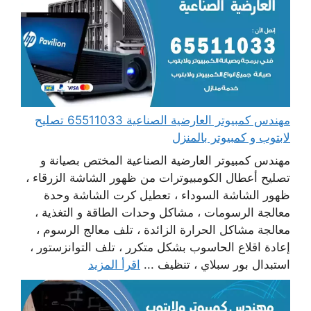
مهندس كمبيوتر العارضية الصناعية 65511033 تصليح
لابتوب و كمبيوتر بالمنزل
مهندس كمبيوتر العارضية الصناعية المختص بصيانة و
تصليح أعطال الكومبيوترات من ظهور الشاشة الزرقاء ،
ظهور الشاشة السوداء ، تعطيل كرت الشاشة وحدة
معالجة الرسومات ، مشاكل وحدات الطاقة و التغذية ،
معالجة مشاكل الحرارة الزائدة ، تلف معالج الرسوم ،
إعادة اقلاع الحاسوب بشكل متكرر ، تلف التوانزستور ،
استبدال بور سبلاي ، تنظيف ...
اقرأ المزيد