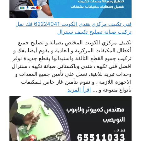
فني تكييف مركزي هندي الكويت 62224041 فك نقل
تركيب صيانة تصليح تكييف سنترال
تكييف مركزي الكويت المختص بصيانة و تصليح جميع
أعطال المكيفات المركزية و العادية و يقوم أيضا بفك و
تركيب جميع القطع التالفة واستبدالها بقطع جديدة نوفر
افضل فني تكييف هندي وباكستاني صيانة تكييف سنترال
وحدات تبريد للابنية، نعمل على تأمين جميع المعدات و
الاجهزة اللازمة ، و نقوم بتأمين غاز خاص للمكيفات
بأنواع متنوعة و ...
اقرأ المزيد