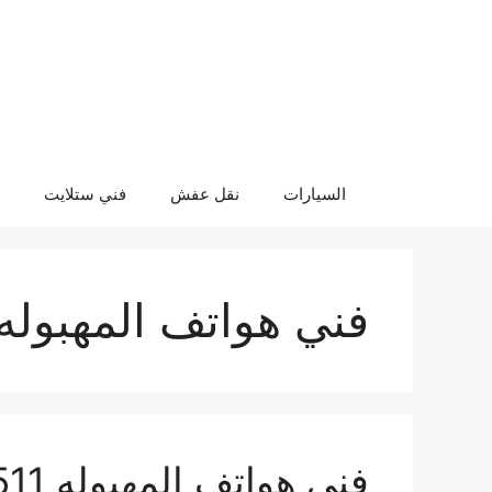
نتقل
لى
لمحتوى
السيارات
نقل عفش
فني ستلايت
فني هواتف المهبوله