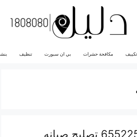
تكييف
مكافحة حشرات
بي ان سبورت
تنظيف
بنشر
فني هواتف المهبوله 65522511 تصليح صيانه