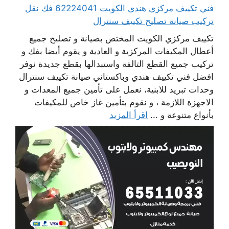
فني تكييف مركزي هندي الكويت 62224041 فك نقل
تركيب صيانة تصليح تكييف سنترال
تكييف مركزي الكويت المختص بصيانة و تصليح جميع
أعطال المكيفات المركزية و العادية و يقوم أيضا بفك و
تركيب جميع القطع التالفة واستبدالها بقطع جديدة نوفر
افضل فني تكييف هندي وباكستاني صيانة تكييف سنترال
وحدات تبريد للابنية، نعمل على تأمين جميع المعدات و
الاجهزة اللازمة ، و نقوم بتأمين غاز خاص للمكيفات
بأنواع متنوعة و ...
اقرأ المزيد