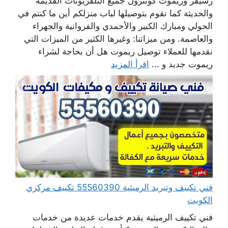
رسيفر وريموت كونترول جميع التلفزيونات القديمة
والحديثة كما نقوم بتوصيلها لباب منزلكم أين ما كنتم في
الحولي ومبارك الكبير والأحمدي والفروانية والجهراء
والعاصمة. ومن ميزاتنا: وغيرها الكثير من الميزات التي
نقدمها للعملاء توصيل ريموت هل أن بحاجة لشراء
ريموت جديد و ...
اقرأ المزيد
فني تكييف وتبريد الرميثية 55560390 تكييف مركزي
الكويت
فني تكييف الرميثية يقدم خدمات عديدة من خدمات