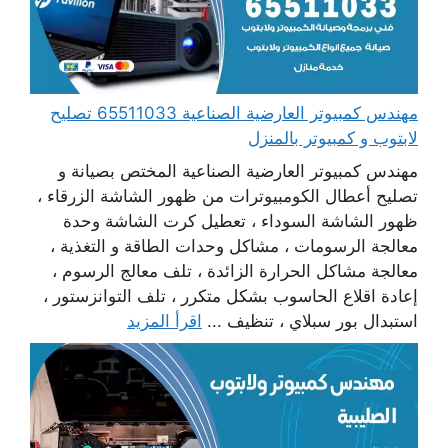
مهندس كمبيوتر العارضية الصناعية 65511033 تصليح
لابتوب و كمبيوتر بالمنزل
مهندس كمبيوتر العارضية الصناعية المختص بصيانة و
تصليح أعطال الكومبيوترات من ظهور الشاشة الزرقاء ،
ظهور الشاشة السوداء ، تعطيل كرت الشاشة وحدة
معالجة الرسومات ، مشاكل وحدات الطاقة و التغذية ،
معالجة مشاكل الحرارة الزائدة ، تلف معالج الرسوم ،
إعادة اقلاع الحاسوب بشكل متكرر ، تلف التوانزستور ،
استبدال بور سبلاي ، تنظيف ...
اقرأ المزيد