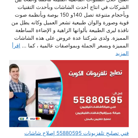
الشركات في انتاج أحدث الشاشات وبأحدث التقنيات
وبأحجام متنوعة تصل 140و 150 بوصة وبأنظمة صوت
قوية وصورة والوان طبيعية تشعر العميل وكانه يطل من
نافذة ليرى الطبيعة بألوانها الزاهية و الإضاءة الساطعة
المميزة. ولدى شركتنا عدة عروض على هذه الشاشات
المميزة وبسعر الجملة وبمواصفات عالمية ، كما ...
اقرأ
المزيد
فني تصليح تلفزيونات 55880595 إصلاح شاشات