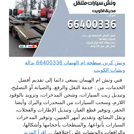
ونش كرين سطحة ام الهيمان 66400336 بدالة
ونشات الكويت
فني ونش ام الهيمان يسعى دائما إلى تقديم أفضل
الخدمات، من : خدمة النقل والرفع، والصيانة أو التصليح،
وتبديل زيت السيارات، وشحن المدخرات، وتزويد بالوقود
اللازم، وسحب السيارات من المنحدرات والبرك وأيضا
الحفر، وتوفير قطع الغيار، وتبديل الإطارات والعجلات،
ونقل البضائع، وتقديم أمهر الفنيين، وتوفير المدخرات
السيارات بأنواعها، والسطحات بأحجامها وأشكالها،
والرافعات والونشات على اختلافها، ...
اقرأ المزيد