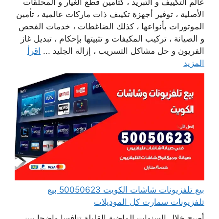
عالم التكييف و التبريد ، كتأمين قطع الغيار و المحلقات
الأصلية ، توفير أجهزة تكييف ذات ماركات عالمية ، تأمين
الموتورات بأنواعها ، كذلك الضاغطات ، خدمات الفحص
و الصيانة ، تركيب المكيفات و تثبيتها بإحكام ، تبديل غاز
الفريون و حل مشاكل التسريب ، إزالة الجليد ...
اقرأ
المزيد
بيع تلفزيونات شاشات الكويت 50050623 بيع
تلفزيونات سمارت كل الموديلات
أصبح خلال السنوات الماضية القليلة تنافسا واضحا بين