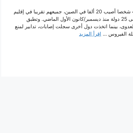
بسبب فيروس كورونا الجديد توفي حتى الآن 425 شخصا أصيب 20 ألفا في الصين، جميعهم تقريبا في إقليم
هوبي (وسط) مركز ظهور الفيروس الذي انتقل إلى 25 دولة منذ ديسمبر/كانون الأول الماضي. وتطبق
عدوى، بينما اتخذت دول أخرى سجلت إصابات، تدابير لمنع
ئلة الفيروس …
اقرأ المزيد