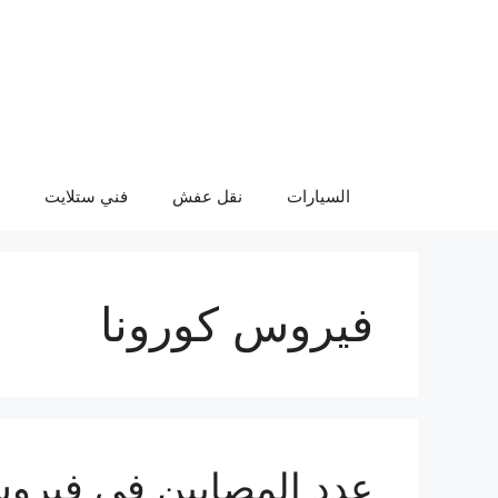
نتقل
لى
لمحتوى
السيارات
نقل عفش
فني ستلايت
فيروس كورونا
عدد المصابين في فيروس