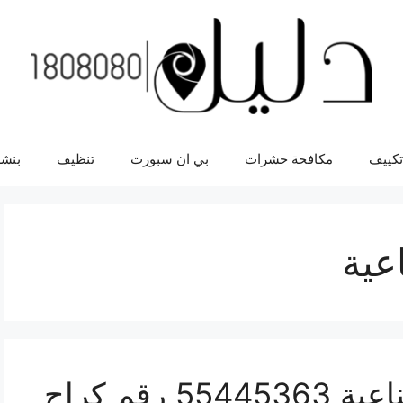
تكييف
مكافحة حشرات
بي ان سبورت
تنظيف
بنشر
عية
رقم كراج العارضية الصناعية 55445363 رقم كراج