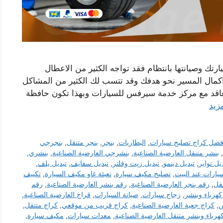
تك وصيانتها بانتظام فقد تواجه الكثير من الاعطال
كمال المسير نحو هدفك وقد تتسب لك الكثير من المشاكل
عاقد مع مركز خدمة سيرفس للسيارات وبهذا تكون حافظة
مزيد
فضل كراج تصليح سيارات
,
البطاريات
,
بنجر
,
بنجر متنقل
,
بنجرجي
,
بنشر متنقل العارضية الصناعية
,
بنشرجي العارضية الصناعية
,
بنشري
,
يل تواير
,
تبديل دينمو
,
تبديل زيت وفلتر
,
تبديل سفايف
,
تبديل يلف
,
يارات عند البيت
,
تصليح مكيف سيارة
,
تعبئة غاو مكيف السيارة
,
تكييف
قل
,
رقم بنجر العارضية الصناعية
,
رقم بنشر العارضية الصناعية
,
رقم
كهرباء وبنشر
,
زجاج سيارات
,
صيانة السيارات
,
قراج العارضية الصناعية
,
ن
,
كراج جعية العارضية الصناعية
,
كراج قريب من موقعي
,
كراج متتقل
,
هرباء وبنشر متنقل العارضية الصناعية
,
معدات سيارات
,
مكيف سيارة
,