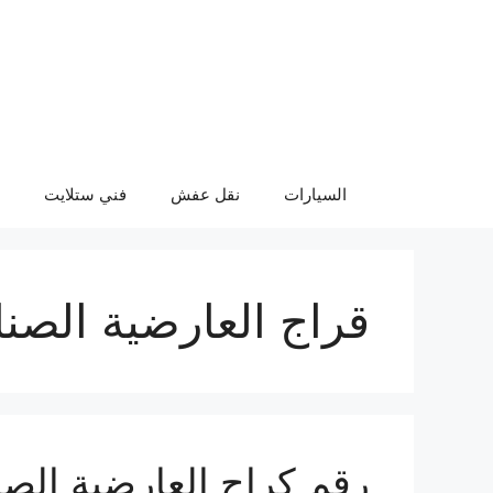
نتقل
لى
لمحتوى
السيارات
نقل عفش
فني ستلايت
قراج العارضية الصنا