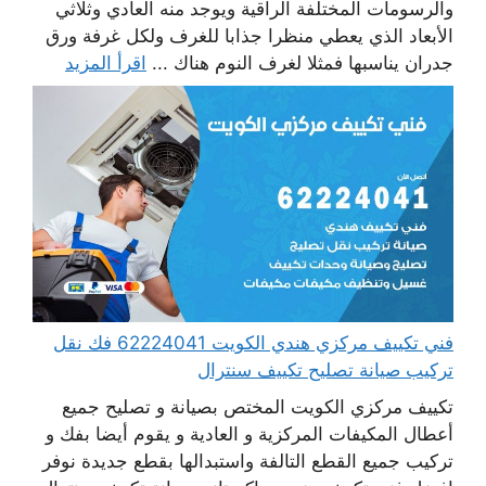
والرسومات المختلفة الراقية ويوجد منه العادي وثلاثي
الأبعاد الذي يعطي منظرا جذابا للغرف ولكل غرفة ورق
جدران يناسبها فمثلا لغرف النوم هناك ...
اقرأ المزيد
فني تكييف مركزي هندي الكويت 62224041 فك نقل
تركيب صيانة تصليح تكييف سنترال
تكييف مركزي الكويت المختص بصيانة و تصليح جميع
أعطال المكيفات المركزية و العادية و يقوم أيضا بفك و
تركيب جميع القطع التالفة واستبدالها بقطع جديدة نوفر