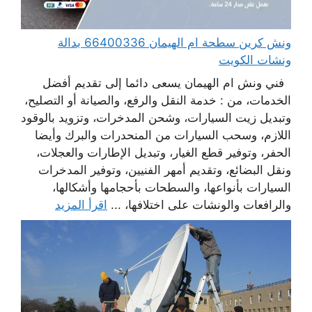
ونش كرين سطحة ام الهيمان 66400336 بدالة
ونشات الكويت
فني ونش ام الهيمان يسعى دائما إلى تقديم أفضل
الخدمات، من : خدمة النقل والرفع، والصيانة أو التصليح،
وتبديل زيت السيارات، وشحن المدخرات، وتزويد بالوقود
اللازم، وسحب السيارات من المنحدرات والبرك وأيضا
الحفر، وتوفير قطع الغيار، وتبديل الإطارات والعجلات،
ونقل البضائع، وتقديم أمهر الفنيين، وتوفير المدخرات
السيارات بأنواعها، والسطحات بأحجامها وأشكالها،
والرافعات والونشات على اختلافها، ...
اقرأ المزيد