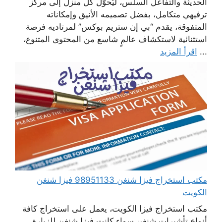
الحديثة والتفاعل السلس، ليُحوّل كل منزل إلى مركز
ترفيهي متكامل، بفضل تصميمه الأنيق وإمكاناته
المتفوقة، يقدم “بي إن ستريم بوكس” لمرتاديه فرصة
استثنائية لاستكشاف عالمٍ شاسع من المحتوى المتنوع،
...
اقرأ المزيد
مكتب استخراج فيزا شنغن 98951133 فيزا شنغن
الكويت
مكتب استخراج فيزا الكويت، يعمل على استخراج كافة
أنواع تأشيرات شنغن سواء كانت فيزا شنغن للزيارة