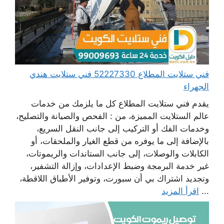
فني ستلايت المطلاع 52227330 فني ستلايت هندي
الجهراء
يقدم فني ستلايت المطلاع كل ما يلزمك من خدمات
عالم الستلايت المميزة، من : الفحص والصيانة والتصليح،
وخدمات الفك أو التركيب إلى جانب النقل السريع،
بالإضافة إلى ما يوفره من قطع الغيار والملحقات، أو
الكابلات والوصلات، إلى جانب الستاندات والريموتات،
غير خدمة البرمجة وضبط الإعدادات، وإزالة التشفير،
وتجديد اشتراك بي أن سبورت، وتوفير الأطباق اللاقطة،
...
اقرأ المزيد