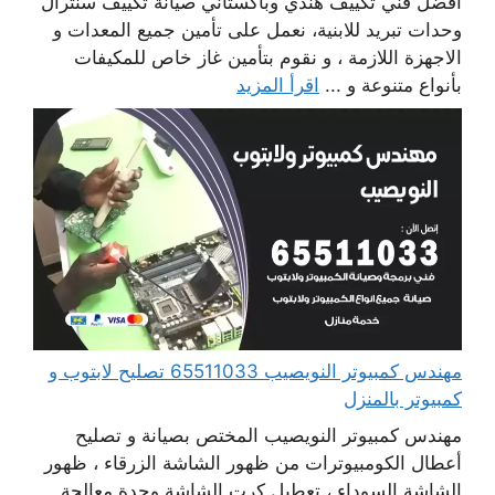
افضل فني تكييف هندي وباكستاني صيانة تكييف سنترال
وحدات تبريد للابنية، نعمل على تأمين جميع المعدات و
الاجهزة اللازمة ، و نقوم بتأمين غاز خاص للمكيفات
بأنواع متنوعة و ...
اقرأ المزيد
مهندس كمبيوتر النويصيب 65511033 تصليح لابتوب و
كمبيوتر بالمنزل
مهندس كمبيوتر النويصيب المختص بصيانة و تصليح
أعطال الكومبيوترات من ظهور الشاشة الزرقاء ، ظهور
الشاشة السوداء ، تعطيل كرت الشاشة وحدة معالجة