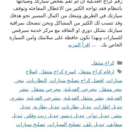
رقم كراج العديلية ان لم تقم بفحص سيارتك وصيانتها
بانتظام فقد تواجه الكثير من الاعطال المفاجئه وتوقف
سيارتك في الطريق ومنعك من اكمال المسير نحو هدفك
وقد تتسب لك الكثير من المشاكل ونحن ننصحك بمراقبة
سيارتك بشكل دوري او التعاقد مع مركز خدمة سيرفس
للسيارات وبهذا تكون حافظة على سلامتك وامن السيارة
الخاص بك. …
اقرأ المزيد
التصنيفات
كراج متنقل
الوسوم
ارقام كراج متنقل
,
اسرع كراج متنقل
,
اصلاح
سيارات
,
افضل كراج تصليح سيارات
,
البطاريات
,
بنجر
,
بنجر متنقل
,
بنجرجي العديلية
,
بنجرجي متنقل
,
بنشر
العديلية
,
بنشر متنقل العديلية
,
بنشرجي العديلية
,
بنشري
,
تبديل اطارات
,
تبديل بطاريات
,
تبديل بطارية
,
تبديل
بنشر
,
تبديل تواير
,
تبديل دينمو
,
تبديل زيت وفلتر
,
تبديل
سفايف
,
تبديل يلف
,
تصليح السيارات
,
تصليح سيارات