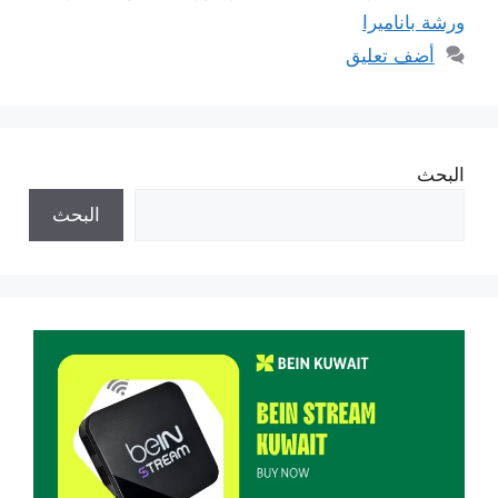
ورشة باناميرا
أضف تعليق
البحث
البحث