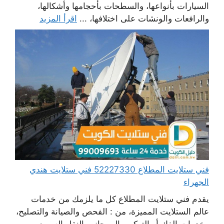
السيارات بأنواعها، والسطحات بأحجامها وأشكالها،
والرافعات والونشات على اختلافها، ...
اقرأ المزيد
فني ستلايت المطلاع 52227330 فني ستلايت هندي
الجهراء
يقدم فني ستلايت المطلاع كل ما يلزمك من خدمات
عالم الستلايت المميزة، من : الفحص والصيانة والتصليح،
وخدمات الفك أو التركيب إلى جانب النقل السريع،