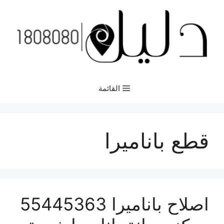
نتقل
لى
لمحتوى
القائمة
قطع باناميرا
اصلاح باناميرا 55445363