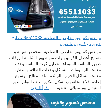
مهندس كمبيوتر العارضية الصناعية 65511033 تصليح
لابتوب و كمبيوتر بالمنزل
مهندس كمبيوتر العارضية الصناعية المختص بصيانة و
تصليح أعطال الكومبيوترات من ظهور الشاشة الزرقاء ،
ظهور الشاشة السوداء ، تعطيل كرت الشاشة وحدة
معالجة الرسومات ، مشاكل وحدات الطاقة و التغذية ،
معالجة مشاكل الحرارة الزائدة ، تلف معالج الرسوم ،
إعادة اقلاع الحاسوب بشكل متكرر ، تلف التوانزستور ،
استبدال بور سبلاي ، تنظيف ...
اقرأ المزيد