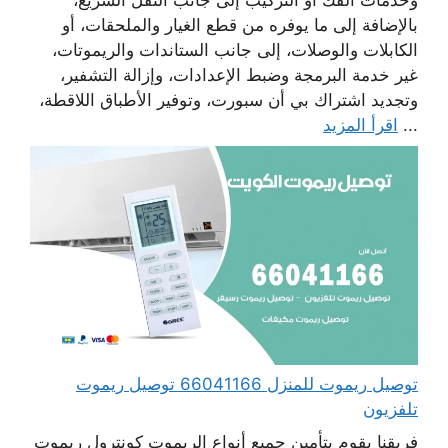
بالإضافة إلى ما يوفره من قطع الغيار والملحقات، أو
الكابلات والوصلات، إلى جانب الستاندات والريموتات،
غير خدمة البرمجة وضبط الإعدادات، وإزالة التشفير،
وتجديد اشتراك بي أن سبورت، وتوفير الأطباق اللاقطة،
...
اقرأ المزيد
توصيل ريموت للمنزل 66041166 توصيل ريموت
تلفزيون
فريقنا يقوم بتأمين جميع أنواع الريموت كونترول ريموت