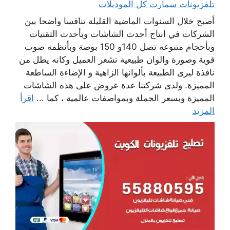
تلفزيونات سمارت كل الموديلات
أصبح خلال السنوات الماضية القليلة تنافسا واضحا بين
الشركات في انتاج أحدث الشاشات وبأحدث التقنيات
وبأحجام متنوعة تصل 140و 150 بوصة وبأنظمة صوت
قوية وصورة والوان طبيعية تشعر العميل وكانه يطل من
نافذة ليرى الطبيعة بألوانها الزاهية و الإضاءة الساطعة
المميزة. ولدى شركتنا عدة عروض على هذه الشاشات
المميزة وبسعر الجملة وبمواصفات عالمية ، كما ...
اقرأ
المزيد