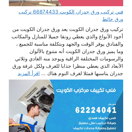
فني تركيب ورق جدران الكويت 66874433 تركيب
ورق حائط
تركيب ورق جدران الكويت يعد ورق جدران الكويت من
أجود الأنواع والذي يعطي رونقا جميلا للمنازل والمكاتب
والفنادق يوفر الوقت والجهد وبتكلفة مناسبة للجميع ،
وما يميز ورق جدران الكويت أنه متنوع بالألوان
والرسومات المختلفة الراقية ويوجد منه العادي وثلاثي
الأبعاد الذي يعطي منظرا جذابا للغرف ولكل غرفة ورق
جدران يناسبها فمثلا لغرف النوم هناك ...
اقرأ المزيد