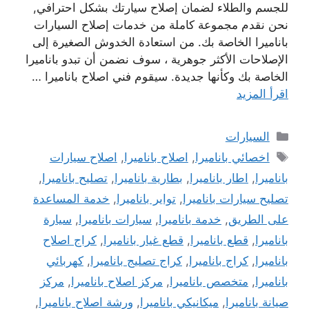
للجسم والطلاء لضمان إصلاح سيارتك بشكل احترافي,
نحن نقدم مجموعة كاملة من خدمات إصلاح السيارات
باناميرا الخاصة بك. من استعادة الخدوش الصغيرة إلى
الإصلاحات الأكثر جوهرية ، سوف نضمن أن تبدو باناميرا
الخاصة بك وكأنها جديدة. سيقوم فني اصلاح باناميرا …
اقرأ المزيد
التصنيفات
السيارات
الوسوم
اخصائي باناميرا
,
اصلاح باناميرا
,
اصلاح سيارات
باناميرا
,
اطار باناميرا
,
بطارية باناميرا
,
تصليح باناميرا
,
تصليح سيارات باناميرا
,
تواير باناميرا
,
خدمة المساعدة
على الطريق
,
خدمة باناميرا
,
سيارات باناميرا
,
سيارة
باناميرا
,
قطع باناميرا
,
قطع غيار باناميرا
,
كراج اصلاح
باناميرا
,
كراج باناميرا
,
كراج تصليج باناميرا
,
كهربائي
باناميرا
,
متخصص باناميرا
,
مركز اصلاح باناميرا
,
مركز
صيانة باناميرا
,
ميكانيكي باناميرا
,
ورشة اصلاح باناميرا
,