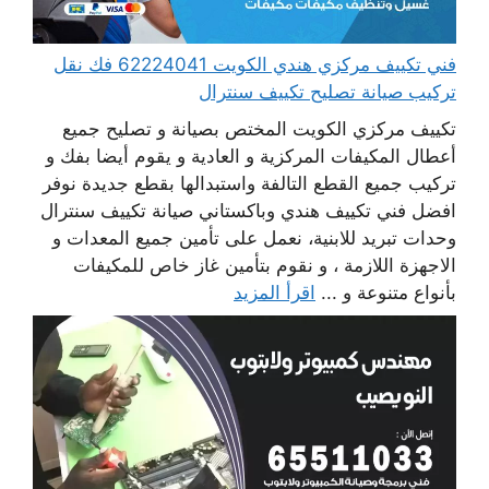
فني تكييف مركزي هندي الكويت 62224041 فك نقل
تركيب صيانة تصليح تكييف سنترال
تكييف مركزي الكويت المختص بصيانة و تصليح جميع
أعطال المكيفات المركزية و العادية و يقوم أيضا بفك و
تركيب جميع القطع التالفة واستبدالها بقطع جديدة نوفر
افضل فني تكييف هندي وباكستاني صيانة تكييف سنترال
وحدات تبريد للابنية، نعمل على تأمين جميع المعدات و
الاجهزة اللازمة ، و نقوم بتأمين غاز خاص للمكيفات
بأنواع متنوعة و ...
اقرأ المزيد