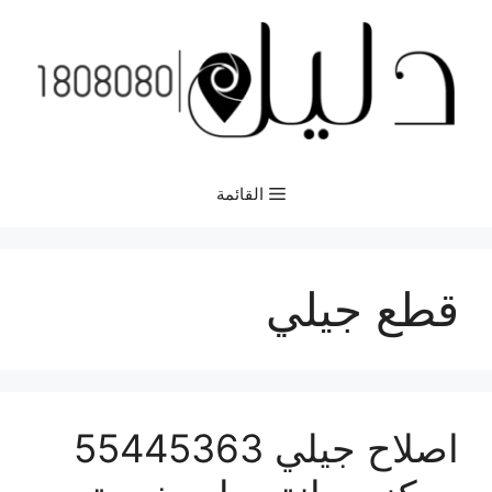
نتقل
لى
لمحتوى
القائمة
قطع جيلي
اصلاح جيلي 55445363