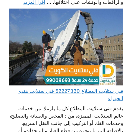
والرافعات والونشات على اختلافها، ...
اقرأ المزيد
فني ستلايت المطلاع 52227330 فني ستلايت هندي
الجهراء
يقدم فني ستلايت المطلاع كل ما يلزمك من خدمات
عالم الستلايت المميزة، من : الفحص والصيانة والتصليح،
وخدمات الفك أو التركيب إلى جانب النقل السريع،
بالإضافة إلى ما يوفره من قطع الغيار والملحقات، أو