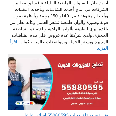
أصبح خلال السنوات الماضية القليلة تنافسا واضحا بين
الشركات في انتاج أحدث الشاشات وبأحدث التقنيات
وبأحجام متنوعة تصل 140و 150 بوصة وبأنظمة صوت
قوية وصورة والوان طبيعية تشعر العميل وكانه يطل من
نافذة ليرى الطبيعة بألوانها الزاهية و الإضاءة الساطعة
المميزة. ولدى شركتنا عدة عروض على هذه الشاشات
المميزة وبسعر الجملة وبمواصفات عالمية ، كما ...
اقرأ
المزيد
فني تصليح تلفزيونات 55880595 إصلاح شاشات