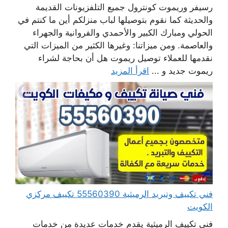
رسيفر وريموت كونترول جميع التلفزيونات القديمة
والحديثة كما نقوم بتوصيلها لباب منزلكم أين ما كنتم في
الحولي ومبارك الكبير والأحمدي والفروانية والجهراء
والعاصمة. ومن ميزاتنا: وغيرها الكثير من الميزات التي
نقدمها للعملاء توصيل ريموت هل أن بحاجة لشراء
ريموت جديد و ...
اقرأ المزيد
فني تكييف وتبريد الرميثية 55560390 تكييف مركزي
الكويت
فني تكييف الرميثية يقدم خدمات عديدة من خدمات