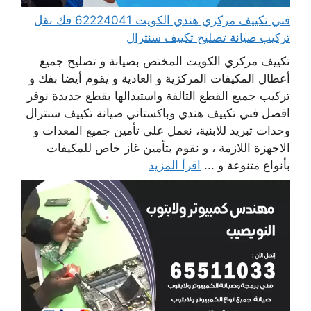
فني تكييف مركزي هندي الكويت 62224041 فك نقل
تركيب صيانة تصليح تكييف سنترال
تكييف مركزي الكويت المختص بصيانة و تصليح جميع
أعطال المكيفات المركزية و العادية و يقوم أيضا بفك و
تركيب جميع القطع التالفة واستبدالها بقطع جديدة نوفر
افضل فني تكييف هندي وباكستاني صيانة تكييف سنترال
وحدات تبريد للابنية، نعمل على تأمين جميع المعدات و
الاجهزة اللازمة ، و نقوم بتأمين غاز خاص للمكيفات
بأنواع متنوعة و ...
اقرأ المزيد