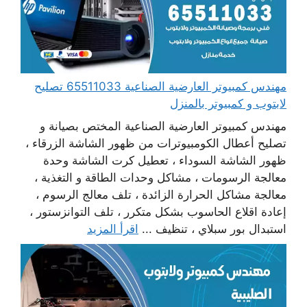
مهندس كمبيوتر العارضية الصناعية 65511033 تصليح
لابتوب و كمبيوتر بالمنزل
مهندس كمبيوتر العارضية الصناعية المختص بصيانة و
تصليح أعطال الكومبيوترات من ظهور الشاشة الزرقاء ،
ظهور الشاشة السوداء ، تعطيل كرت الشاشة وحدة
معالجة الرسومات ، مشاكل وحدات الطاقة و التغذية ،
معالجة مشاكل الحرارة الزائدة ، تلف معالج الرسوم ،
إعادة اقلاع الحاسوب بشكل متكرر ، تلف التوانزستور ،
استبدال بور سبلاي ، تنظيف ...
اقرأ المزيد