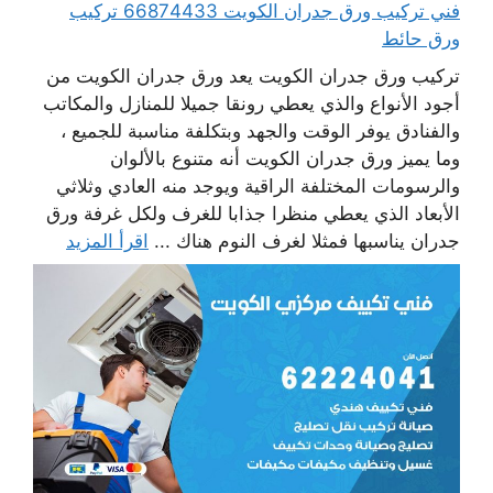
فني تركيب ورق جدران الكويت 66874433 تركيب
ورق حائط
تركيب ورق جدران الكويت يعد ورق جدران الكويت من
أجود الأنواع والذي يعطي رونقا جميلا للمنازل والمكاتب
والفنادق يوفر الوقت والجهد وبتكلفة مناسبة للجميع ،
وما يميز ورق جدران الكويت أنه متنوع بالألوان
والرسومات المختلفة الراقية ويوجد منه العادي وثلاثي
الأبعاد الذي يعطي منظرا جذابا للغرف ولكل غرفة ورق
جدران يناسبها فمثلا لغرف النوم هناك ...
اقرأ المزيد