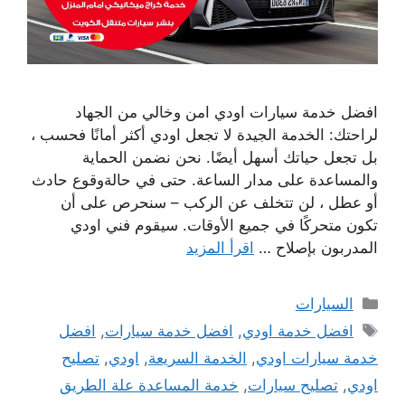
افضل خدمة سيارات اودي امن وخالي من الجهاد
لراحتك: الخدمة الجيدة لا تجعل اودي أكثر أمانًا فحسب ،
بل تجعل حياتك أسهل أيضًا. نحن نضمن الحماية
والمساعدة على مدار الساعة. حتى في حالةوقوع حادث
أو عطل ، لن تتخلف عن الركب – سنحرص على أن
تكون متحركًا في جميع الأوقات. سيقوم فني اودي
المدربون بإصلاح …
اقرأ المزيد
التصنيفات
السيارات
الوسوم
افضل خدمة اودي
,
افضل خدمة سيارات
,
افضل
خدمة سيارات اودي
,
الخدمة السريعة
,
اودي
,
تصليح
اودي
,
تصليح سيارات
,
خدمة المساعدة علة الطريق