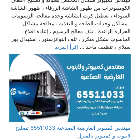
مهندس كمبيوتر صبحان المختص بصيانة و تصليح أعطال
الكومبيوترات من ظهور الشاشة الزرقاء ، ظهور الشاشة
السوداء ، تعطيل كرت الشاشة وحدة معالجة الرسومات
، مشاكل وحدات الطاقة و التغذية ، معالجة مشاكل
الحرارة الزائدة ، تلف معالج الرسوم ، إعادة اقلاع
الحاسوب بشكل متكرر ، تلف التوانزستور ، استبدال بور
سبلاي ، تنظيف مآخذ ...
اقرأ المزيد
مهندس كمبيوتر العارضية الصناعية 65511033 تصليح
لابتوب و كمبيوتر بالمنزل