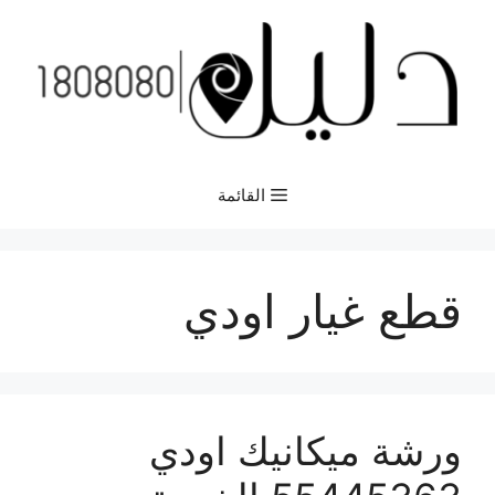
نتقل
لى
لمحتوى
القائمة
قطع غيار اودي
ورشة ميكانيك اودي