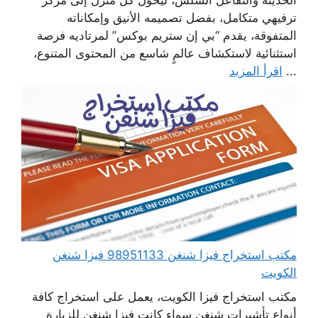
الحديثة والتفاعل السلس، ليُحوّل كل منزل إلى مركز
ترفيهي متكامل، بفضل تصميمه الأنيق وإمكاناته
المتفوقة، يقدم “بي إن ستريم بوكس” لمرتاديه فرصة
استثنائية لاستكشاف عالمٍ شاسع من المحتوى المتنوع،
...
اقرأ المزيد
مكتب استخراج فيزا شنغن 98951133 فيزا شنغن
الكويت
مكتب استخراج فيزا الكويت، يعمل على استخراج كافة
أنواع تأشيرات شنغن سواء كانت فيزا شنغن للزيارة