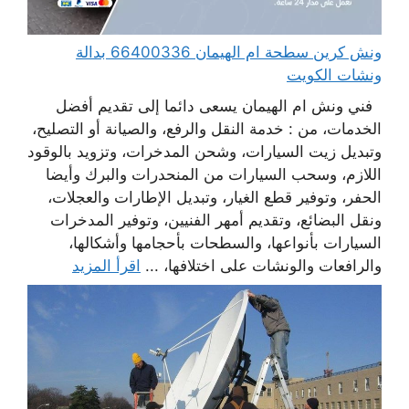
ونش كرين سطحة ام الهيمان 66400336 بدالة
ونشات الكويت
فني ونش ام الهيمان يسعى دائما إلى تقديم أفضل
الخدمات، من : خدمة النقل والرفع، والصيانة أو التصليح،
وتبديل زيت السيارات، وشحن المدخرات، وتزويد بالوقود
اللازم، وسحب السيارات من المنحدرات والبرك وأيضا
الحفر، وتوفير قطع الغيار، وتبديل الإطارات والعجلات،
ونقل البضائع، وتقديم أمهر الفنيين، وتوفير المدخرات
السيارات بأنواعها، والسطحات بأحجامها وأشكالها،
والرافعات والونشات على اختلافها، ...
اقرأ المزيد