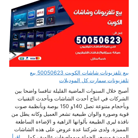
بيع تلفزيونات شاشات الكويت 50050623 بيع
تلفزيونات سمارت كل الموديلات
أصبح خلال السنوات الماضية القليلة تنافسا واضحا بين
الشركات في انتاج أحدث الشاشات وبأحدث التقنيات
وبأحجام متنوعة تصل 140و 150 بوصة وبأنظمة صوت
قوية وصورة والوان طبيعية تشعر العميل وكانه يطل من
نافذة ليرى الطبيعة بألوانها الزاهية و الإضاءة الساطعة
المميزة. ولدى شركتنا عدة عروض على هذه الشاشات
المميزة وبسعر الجملة وبمواصفات عالمية ، كما ...
اقرأ