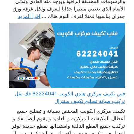
والرسومات المختلفة الراقية ويوجد منه العادي وثلاثي
الأبعاد الذي يعطي منظرا جذابا للغرف ولكل غرفة ورق
جدران يناسبها فمثلا لغرف النوم هناك ...
اقرأ المزيد
فني تكييف مركزي هندي الكويت 62224041 فك نقل
تركيب صيانة تصليح تكييف سنترال
تكييف مركزي الكويت المختص بصيانة و تصليح جميع
أعطال المكيفات المركزية و العادية و يقوم أيضا بفك و
تركيب جميع القطع التالفة واستبدالها بقطع جديدة نوفر
افضل فني تكييف هندي وباكستاني صيانة تكييف سنترال