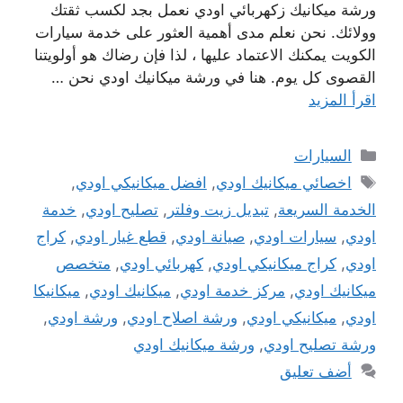
ورشة ميكانيك زكهربائي اودي نعمل بجد لكسب ثقتك
وولائك. نحن نعلم مدى أهمية العثور على خدمة سيارات
الكويت يمكنك الاعتماد عليها ، لذا فإن رضاك ​​هو أولويتنا
القصوى كل يوم. هنا في ورشة ميكانيك اودي نحن …
اقرأ المزيد
التصنيفات
السيارات
الوسوم
اخصائي ميكانيك اودي
,
افضل ميكانيكي اودي
,
الخدمة السريعة
,
تبديل زيت وفلتر
,
تصليح اودي
,
خدمة
اودي
,
سيارات اودي
,
صيانة اودي
,
قطع غيار اودي
,
كراج
اودي
,
كراج ميكانيكي اودي
,
كهربائي اودي
,
متخصص
ميكانيك اودي
,
مركز خدمة اودي
,
ميكانيك اودي
,
ميكانيكا
اودي
,
ميكانيكي اودي
,
ورشة اصلاح اودي
,
ورشة اودي
,
ورشة تصليح اودي
,
ورشة ميكانيك اودي
أضف تعليق