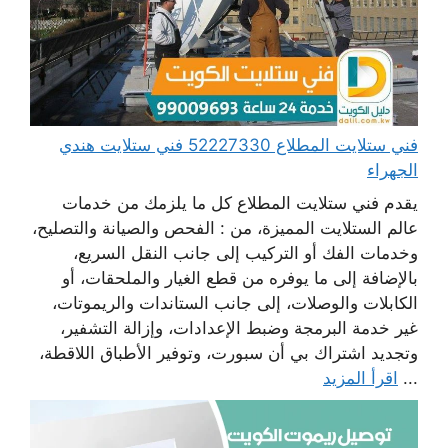
فني ستلايت المطلاع 52227330 فني ستلايت هندي
الجهراء
يقدم فني ستلايت المطلاع كل ما يلزمك من خدمات
عالم الستلايت المميزة، من : الفحص والصيانة والتصليح،
وخدمات الفك أو التركيب إلى جانب النقل السريع،
بالإضافة إلى ما يوفره من قطع الغيار والملحقات، أو
الكابلات والوصلات، إلى جانب الستاندات والريموتات،
غير خدمة البرمجة وضبط الإعدادات، وإزالة التشفير،
وتجديد اشتراك بي أن سبورت، وتوفير الأطباق اللاقطة،
...
اقرأ المزيد