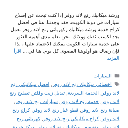
ورشة ميكانيك رنج لاند روفر إذا كنت تبحث عن إصلاح
سيارات في دولة الكويت، فقد وجدتنا. هنا في افضل
كراج خدمة ورشة ميكانيك زكهربائي رنج لاند روفر نعمل
بجد لكسب ثقتك وولائك. نحن نعلم مدى أهمية العثور
على خدمة سيارات الكويت يمكنك الاعتماد عليها ، لذا
فإن رضاك ​​هو أولويتنا القصوى كل يوم. هنا في …
اقرأ
المزيد
التصنيفات
السيارات
الوسوم
اخصائي ميكانيك رنج لاند روفر
,
افضل ميكانيكي رنج
لاند روفر
,
الخدمة السريعة
,
تبديل زيت وفلتر
,
تصليح رنج
لاند روفر
,
خدمة رنج لاند روفر
,
سيارات رنج لاند روفر
,
صيانة رنج لاند روفر
,
قطع غيار رنج لاند روفر
,
كراج رنج
لاند روفر
,
كراج ميكانيكي رنج لاند روفر
,
كهربائي رنج
لاند روفر
,
متخصص ميكانيك رنج لاند روفر
,
مركز خدمة