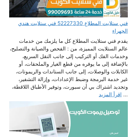
فني ستلايت المطلاع 52227330 فني ستلايت هندي
الجهراء
يقدم فني ستلايت المطلاع كل ما يلزمك من خدمات
عالم الستلايت المميزة، من : الفحص والصيانة والتصليح،
وخدمات الفك أو التركيب إلى جانب النقل السريع،
بالإضافة إلى ما يوفره من قطع الغيار والملحقات، أو
الكابلات والوصلات، إلى جانب الستاندات والريموتات،
غير خدمة البرمجة وضبط الإعدادات، وإزالة التشفير،
وتجديد اشتراك بي أن سبورت، وتوفير الأطباق اللاقطة،
...
اقرأ المزيد