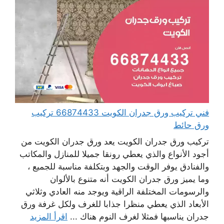
فني تركيب ورق جدران الكويت 66874433 تركيب
ورق حائط
تركيب ورق جدران الكويت يعد ورق جدران الكويت من
أجود الأنواع والذي يعطي رونقا جميلا للمنازل والمكاتب
والفنادق يوفر الوقت والجهد وبتكلفة مناسبة للجميع ،
وما يميز ورق جدران الكويت أنه متنوع بالألوان
والرسومات المختلفة الراقية ويوجد منه العادي وثلاثي
الأبعاد الذي يعطي منظرا جذابا للغرف ولكل غرفة ورق
جدران يناسبها فمثلا لغرف النوم هناك ...
اقرأ المزيد