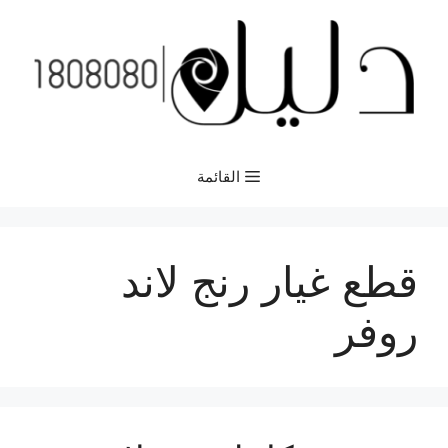
نتقل
لى
لمحتوى
القائمة
قطع غيار رنج لاند
روفر