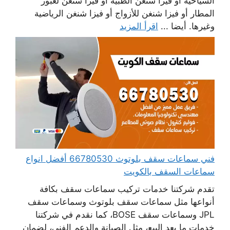
السياحية أو فيزا شنغن الطبية أو فيزا شنغن لعبور
المطار أو فيزا شنغن للأزواج أو فيزا شنغن الرياضية
وغيرها. أيضا ...
اقرأ المزيد
فني سماعات سقف بلوتوث 66780530 أفضل انواع
سماعات السقف بالكويت
تقدم شركتنا خدمات تركيب سماعات سقف بكافة
أنواعها مثل سماعات سقف بلوتوث وسماعات سقف
JPL وسماعات سقف BOSE، كما نقدم في شركتنا
خدمات ما بعد البيع، مثل الصيانة والدعم الفني، لضمان