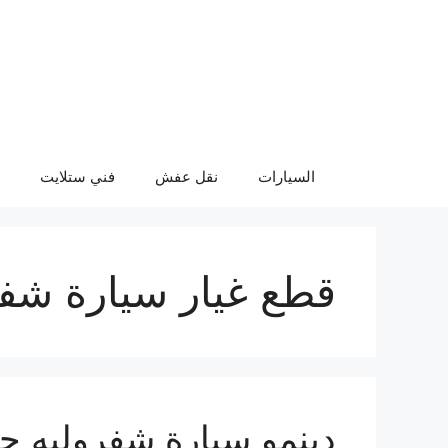
نتقل
لى
لمحتوى
السيارات
نقل عفش
فني ستلايت
قطع غيار سيارة شف