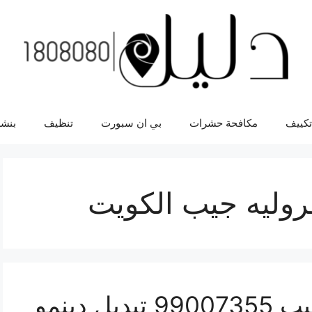
تكييف
مكافحة حشرات
بي ان سبورت
تنظيف
بنشر
روليه جيب الكويت
دينمو سيارة شفروليه جيب 99007355 تبديل دينمو