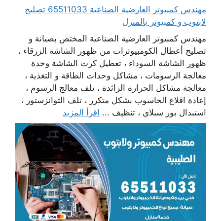
مهندس كمبيوتر العارضية الصناعية 65511033 تصليح
لابتوب و كمبيوتر بالمنزل
مهندس كمبيوتر العارضية الصناعية المختص بصيانة و
تصليح أعطال الكومبيوترات من ظهور الشاشة الزرقاء ،
ظهور الشاشة السوداء ، تعطيل كرت الشاشة وحدة
معالجة الرسومات ، مشاكل وحدات الطاقة و التغذية ،
معالجة مشاكل الحرارة الزائدة ، تلف معالج الرسوم ،
إعادة اقلاع الحاسوب بشكل متكرر ، تلف التوانزستور ،
استبدال بور سبلاي ، تنظيف ...
اقرأ المزيد