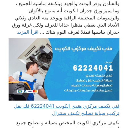
والفنادق يوفر الوقت والجهد وبتكلفة مناسبة للجميع ،
وما يميز ورق جدران الكويت أنه متنوع بالألوان
والرسومات المختلفة الراقية ويوجد منه العادي وثلاثي
الأبعاد الذي يعطي منظرا جذابا للغرف ولكل غرفة ورق
جدران يناسبها فمثلا لغرف النوم هناك ...
اقرأ المزيد
فني تكييف مركزي هندي الكويت 62224041 فك نقل
تركيب صيانة تصليح تكييف سنترال
تكييف مركزي الكويت المختص بصيانة و تصليح جميع