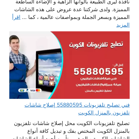
نافذة ليرى الطبيعة بألوانها الزاهية و الإضاءة الساطعة
المميزة. ولدى شركتنا عدة عروض على هذه الشاشات
المميزة وبسعر الجملة وبمواصفات عالمية ، كما ...
اقرأ
المزيد
فني تصليح تلفزيونات 55880595 إصلاح شاشات
تلفزيون بالمنزل الكويت
تصليح تلفزيونات الكويت محل إصلاح شاشات تلفزيون
بالمنزل الكويت المختص بفك و تبديل كافة أنواع
الشاشات الكبيرة و الصغير ، تأمين أجود أنواع الشاشات