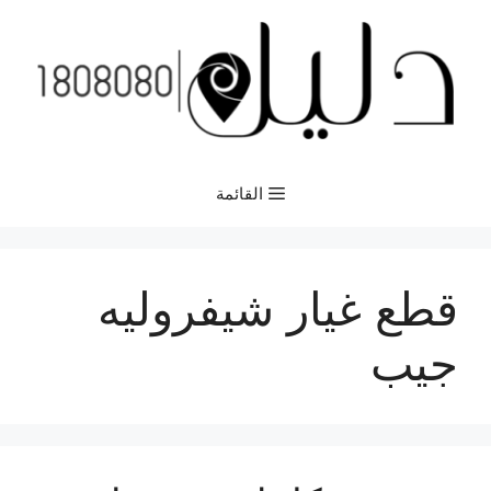
نتقل
لى
لمحتوى
القائمة
قطع غيار شيفروليه
جيب