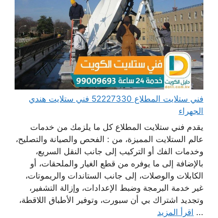
فني ستلايت المطلاع 52227330 فني ستلايت هندي
الجهراء
يقدم فني ستلايت المطلاع كل ما يلزمك من خدمات
عالم الستلايت المميزة، من : الفحص والصيانة والتصليح،
وخدمات الفك أو التركيب إلى جانب النقل السريع،
بالإضافة إلى ما يوفره من قطع الغيار والملحقات، أو
الكابلات والوصلات، إلى جانب الستاندات والريموتات،
غير خدمة البرمجة وضبط الإعدادات، وإزالة التشفير،
وتجديد اشتراك بي أن سبورت، وتوفير الأطباق اللاقطة،
...
اقرأ المزيد