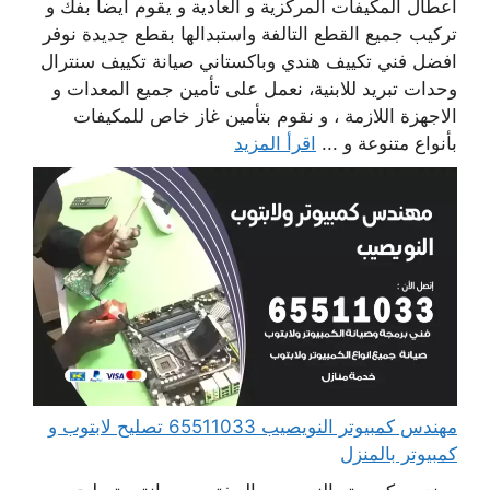
أعطال المكيفات المركزية و العادية و يقوم أيضا بفك و
تركيب جميع القطع التالفة واستبدالها بقطع جديدة نوفر
افضل فني تكييف هندي وباكستاني صيانة تكييف سنترال
وحدات تبريد للابنية، نعمل على تأمين جميع المعدات و
الاجهزة اللازمة ، و نقوم بتأمين غاز خاص للمكيفات
بأنواع متنوعة و ...
اقرأ المزيد
مهندس كمبيوتر النويصيب 65511033 تصليح لابتوب و
كمبيوتر بالمنزل