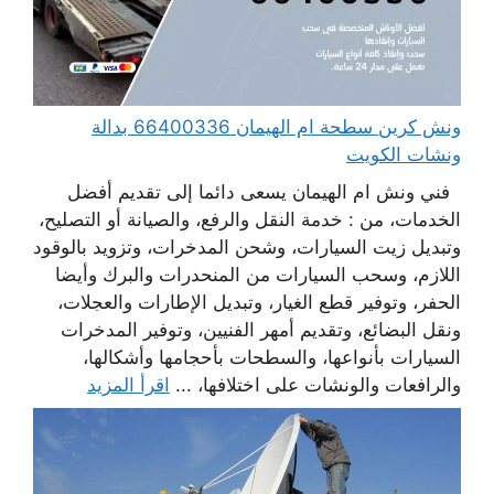
ونش كرين سطحة ام الهيمان 66400336 بدالة
ونشات الكويت
فني ونش ام الهيمان يسعى دائما إلى تقديم أفضل
الخدمات، من : خدمة النقل والرفع، والصيانة أو التصليح،
وتبديل زيت السيارات، وشحن المدخرات، وتزويد بالوقود
اللازم، وسحب السيارات من المنحدرات والبرك وأيضا
الحفر، وتوفير قطع الغيار، وتبديل الإطارات والعجلات،
ونقل البضائع، وتقديم أمهر الفنيين، وتوفير المدخرات
السيارات بأنواعها، والسطحات بأحجامها وأشكالها،
والرافعات والونشات على اختلافها، ...
اقرأ المزيد