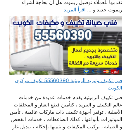
نقدمها للعملاء توصيل ريموت هل أن بحاجة لشراء
ريموت جديد و ...
اقرأ المزيد
فني تكييف وتبريد الرميثية 55560390 تكييف مركزي
الكويت
فني تكييف الرميثية يقدم خدمات عديدة من خدمات
عالم التكييف و التبريد ، كتأمين قطع الغيار و المحلقات
الأصلية ، توفير أجهزة تكييف ذات ماركات عالمية ، تأمين
الموتورات بأنواعها ، كذلك الضاغطات ، خدمات الفحص
و الصيانة ، تركيب المكيفات و تثبيتها بإحكام ، تبديل غاز