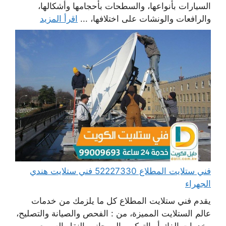
السيارات بأنواعها، والسطحات بأحجامها وأشكالها،
والرافعات والونشات على اختلافها، ...
اقرأ المزيد
فني ستلايت المطلاع 52227330 فني ستلايت هندي
الجهراء
يقدم فني ستلايت المطلاع كل ما يلزمك من خدمات
عالم الستلايت المميزة، من : الفحص والصيانة والتصليح،
وخدمات الفك أو التركيب إلى جانب النقل السريع،