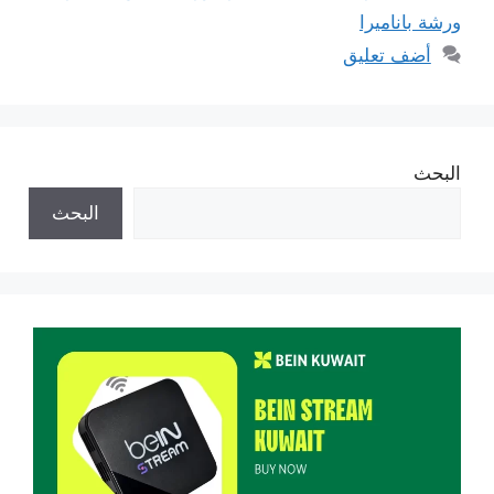
ورشة باناميرا
أضف تعليق
البحث
البحث