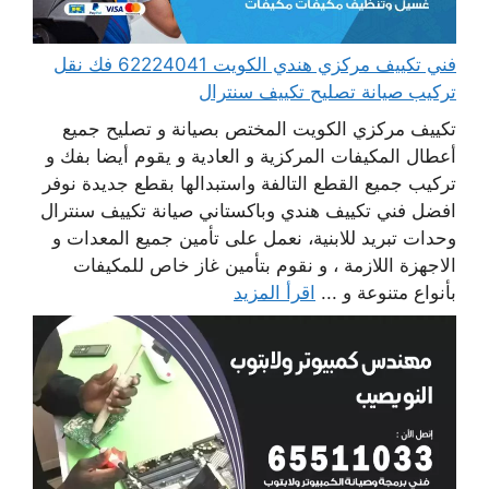
فني تكييف مركزي هندي الكويت 62224041 فك نقل
تركيب صيانة تصليح تكييف سنترال
تكييف مركزي الكويت المختص بصيانة و تصليح جميع
أعطال المكيفات المركزية و العادية و يقوم أيضا بفك و
تركيب جميع القطع التالفة واستبدالها بقطع جديدة نوفر
افضل فني تكييف هندي وباكستاني صيانة تكييف سنترال
وحدات تبريد للابنية، نعمل على تأمين جميع المعدات و
الاجهزة اللازمة ، و نقوم بتأمين غاز خاص للمكيفات
بأنواع متنوعة و ...
اقرأ المزيد